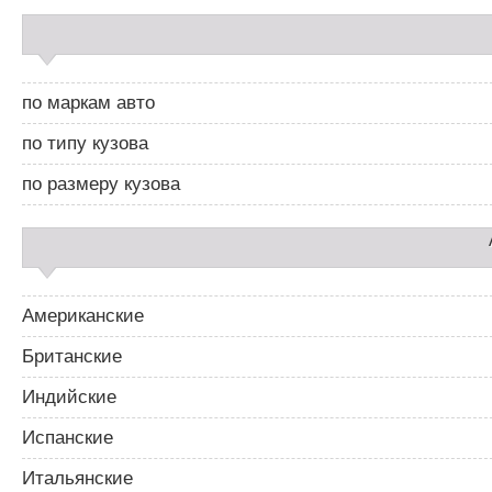
и
С
г
а
а
й
ц
д
и
по маркам авто
б
я
а
п
по типу кузова
р
о
2
з
по размеру кузова
а
п
и
с
я
м
Американские
Британские
Индийские
Испанские
Итальянские