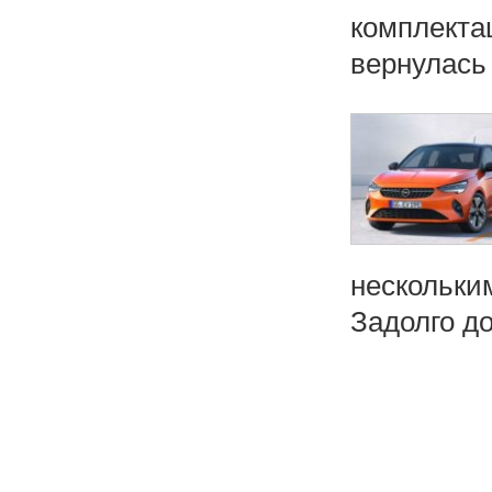
комплекта
вернулась .
нескольки
Задолго д
Н
а
в