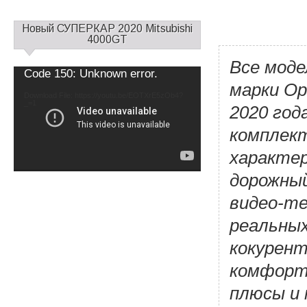
С
Новый СУПЕРКАР 2020 Mitsubishi
а
4000GT
й
Все моде
д
Video
Code 150: Unknown error.
б
Player
марки Op
а
Download File: https://youtu.be/EOTXrE5zOb4?
_=1
р
2020 год
1
комплект
характер
дорожный
видео-т
реальных
кокурент
комфорт
плюсы и 