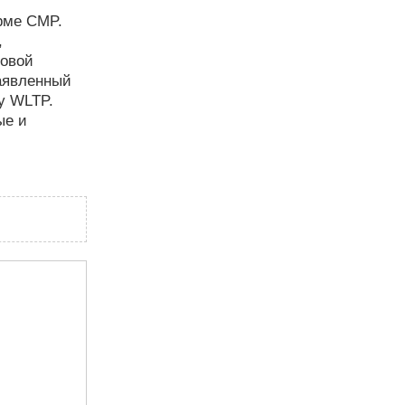
рме CMP.
,
говой
аявленный
у WLTP.
ые и