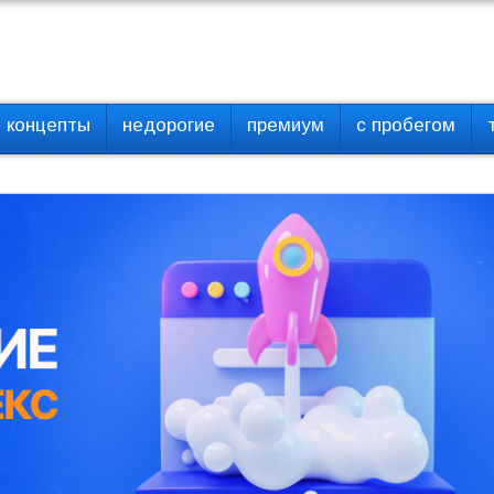
концепты
недорогие
премиум
с пробегом