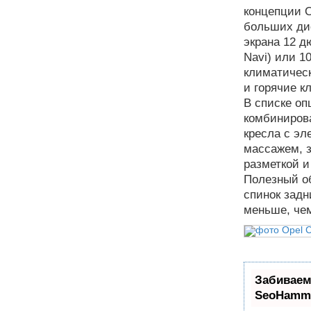
концепции O
больших дис
экрана 12 д
Navi) или 1
климатическ
и горячие 
В списке оп
комбинирова
кресла с эл
массажем, з
разметкой 
Полезный о
спинок задн
меньше, чем
Забиваем
SeoHamm