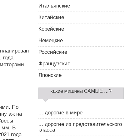
Итальянские
Китайские
Корейские
Немецкие
апланирован
Российские
1 года
Французские
 моторами
Японские
какие машины САМЫЕ ...?
ями. По
... дорогие в мире
ну аж на
Свесы
... дорогие из представительского
 мм. В
класса
2021 года