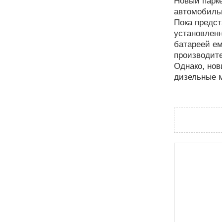
Новый парке
автомобильн
Пока предст
установленн
батареей ем
производите
Однако, нов
дизельные 