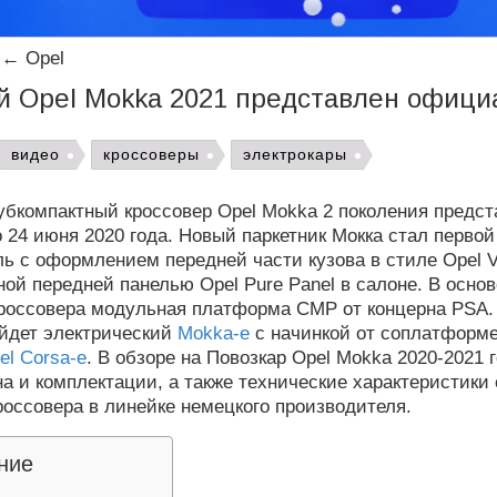
←
Opel
й Opel Mokka 2021 представлен офици
видео
кроссоверы
электрокары
бкомпактный кроссовер Opel Mokka 2 поколения предст
24 июня 2020 года. Новый паркетник Мокка стал перво
ь с оформлением передней части кузова в стиле Opel V
ой передней панелью Opel Pure Panel в салоне. В основ
кроссовера модульная платформа CMP от концерна PSA.
ыйдет электрический
Mokka-e
с начинкой от соплатформе
el Corsa-e
. В обзоре на Повозкар Opel Mokka 2020-2021 
на и комплектации, а также технические характеристики
оссовера в линейке немецкого производителя.
ние