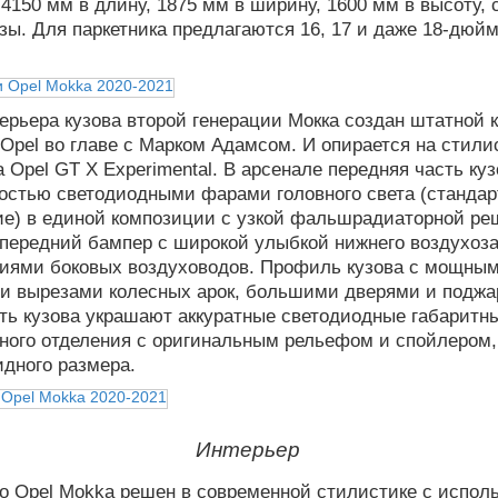
4150 мм в длину, 1875 мм в ширину, 1600 мм в высоту, 
зы. Для паркетника предлагаются 16, 17 и даже 18-дюй
ерьера кузова второй генерации Мокка создан штатной 
Opel во главе с Марком Адамсом. И опирается на стили
а Opel GT X Experimental. В арсенале передняя часть куз
ностью светодиодными фарами головного света (стандар
е) в единой композиции с узкой фальшрадиаторной ре
передний бампер с широкой улыбкой нижнего воздухоза
циями боковых воздуховодов. Профиль кузова с мощным
и вырезами колесных арок, большими дверями и поджа
ть кузова украшают аккуратные светодиодные габаритн
ного отделения с оригинальным рельефом и спойлером,
дного размера.
Интерьер
о Opel Mokka решен в современной стилистике с испол