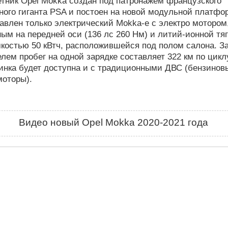
тник Opel Mokka создан под патронажем французского
ого гиганта PSA и постоен на новой модульной платфо
авлен только электрический Mokka-e с электро мотором
ым на передней оси (136 лс 260 Нм) и литий-ионной тя
костью 50 кВтч, расположившейся под полом салона. З
лем пробег на одной зарядке составляет 322 км по цикл
инка будет доступна и с традиционными ДВС (бензинов
моторы).
Видео новый Opel Mokka 2020-2021 года