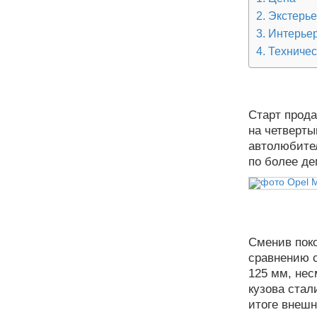
Экстерь
Интерье
Техничес
Старт прода
на четверты
автолюбите
по более де
Сменив поко
сравнению 
125 мм, нес
кузова стал
итоге внешн