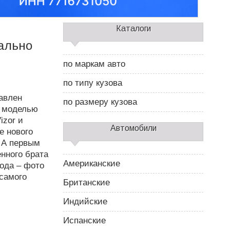
С
Каталоги
а
ально
й
д
по маркам авто
б
а
по типу кузова
р
авлен
2
по размеру кузова
й моделью
izor и
Автомобили
е нового
 А первым
нного брата
Американские
года – фото
 самого
Британские
Индийские
Испанские