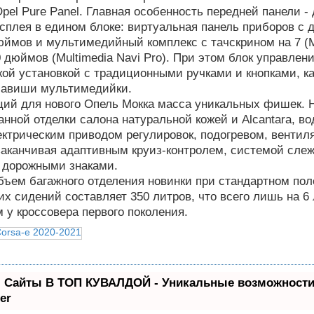
pel Pure Panel. Главная особенность передней панели - 
плея в едином блоке: виртуальная панель приборов с 
юймов и мультимедийный комплекс с тачскрином на 7 (M
0 дюймов (Multimedia Navi Pro). При этом блок управлен
ой установкой с традиционными ручками и кнопками, ка
клавиши мультимедийки.
ций для нового Опель Мокка масса уникальных фишек. 
нной отделки салона натуральной кожей и Alcantara, во
ектрическим приводом регулировок, подогревом, вентил
аканчивая адаптивным круиз-контролем, системой слеж
и дорожными знаками.
бъем багажного отделения новинки при стандартном по
их сидений составляет 350 литров, что всего лишь на 6
 у кроссовера первого поколения.
 Сайты В ТОП КУВАЛДОЙ - Уникальные возможности
er