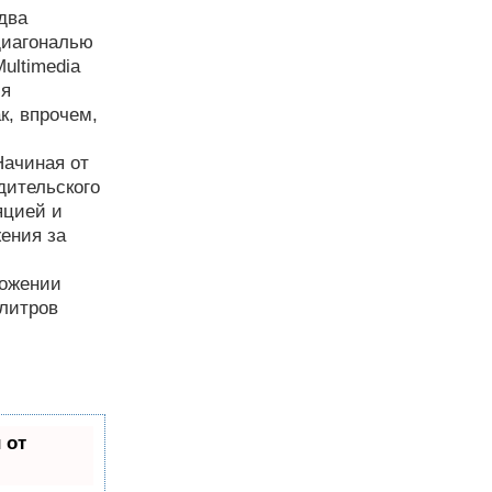
два
диагональю
ultimedia
ия
к, впрочем,
Начиная от
дительского
яцией и
ения за
ложении
 литров
 от