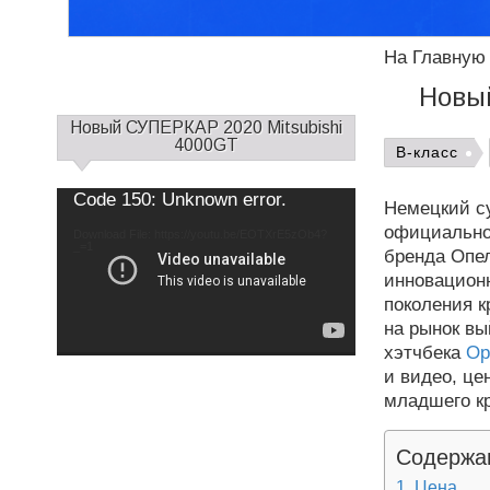
На Главную
Новы
С
Новый СУПЕРКАР 2020 Mitsubishi
а
4000GT
B-класс
й
д
Use
Video
Code 150: Unknown error.
Up/Down
Немецкий су
б
Player
Arrow
keys
официально 
а
Download File: https://youtu.be/EOTXrE5zOb4?
to
increase
_=1
р
бренда Опел
or
decrease
1
инновационн
volume.
поколения 
на рынок в
хэтчбека
Op
и видео, це
младшего кр
Содержа
Цена