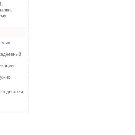
M.
ылки,
уму
самых
ежедневный
икации
нужно
е в десятки