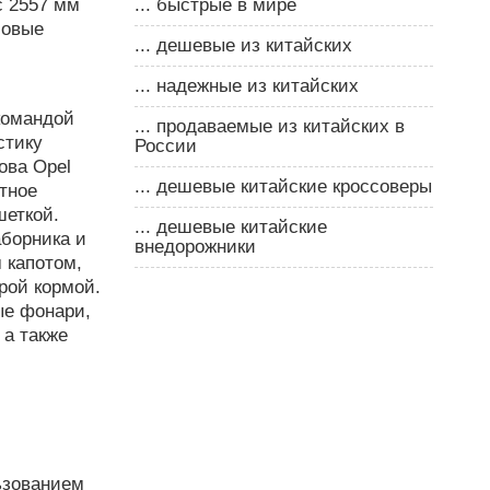
с 2557 мм
... быстрые в мире
мовые
... дешевые из китайских
... надежные из китайских
командой
... продаваемые из китайских в
стику
России
ова Opel
... дешевые китайские кроссоверы
тное
шеткой.
... дешевые китайские
борника и
внедорожники
 капотом,
рой кормой.
ые фонари,
 а также
ьзованием