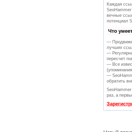
Каждая ссыл
SeoHammer 
вечные ссыл
потенциал 
Что умее
— Продвижен
лучших ссыл
— Регулярна
пересчет по
— Все извес
(упоминания
— SeoHammer
обратить вн
SeoHammer 
раз, а перв
Зарегистр