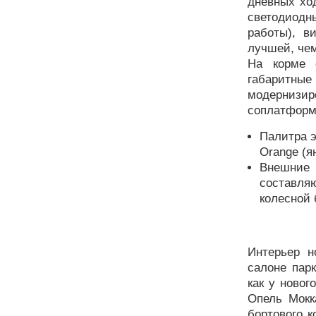
дневных хо
светодиод
работы), в
лучшей, чем
На корме 
габаритные
модернизи
соплатформ
Палитра 
Orange (я
Внешние 
составляю
колесной 
Интерьер н
салоне пар
как у новог
Опель Мокк
бортового 