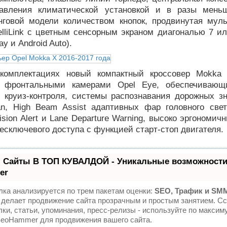
равления климатической установкой и в разы мень
нговой модели количеством кнопок, продвинутая мул
elliLink с цветным сенсорным экраном диагональю 7 и
ay и Android Auto).
комплектациях новый компактный кроссовер Mokka
в фронтальными камерами Opel Eye, обеспечивающ
 круиз-контроля, системы распознавания дорожных зна
tan, High Beam Assist адаптивных фар головного све
lision Alert и Lane Departure Warning, высоко эргономич
есключевого доступа с функцией старт-стоп двигателя.
 Сайты В ТОП КУВАЛДОЙ - Уникальные возможности
er
ка анализируется по трем пакетам оценки:
SEO, Трафик и SM
делает продвижение сайта прозрачным и простым занятием. Сс
ки, статьи, упоминания, пресс-релизы - используйте по максим
SeoHammer для продвижения вашего сайта.