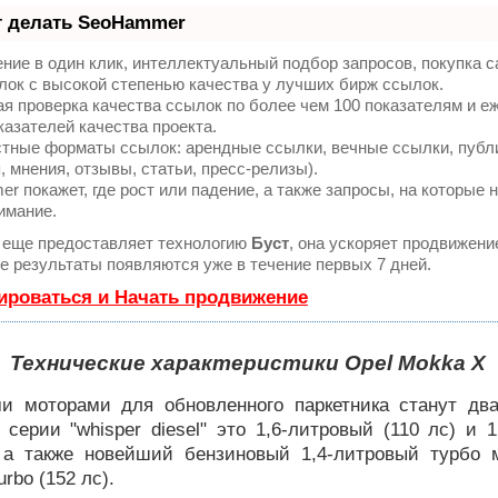
т делать SeoHammer
ие в один клик, интеллектуальный подбор запросов, покупка 
ок с высокой степенью качества у лучших бирж ссылок.
я проверка качества ссылок по более чем 100 показателям и 
казателей качества проекта.
тные форматы ссылок: арендные ссылки, вечные ссылки, публ
, мнения, отзывы, статьи, пресс-релизы).
 покажет, где рост или падение, а также запросы, на которые 
имание.
еще предоставляет технологию
Буст
, она ускоряет продвижени
ые результаты появляются уже в течение первых 7 дней.
ироваться и Начать продвижение
Технические характеристики Opel Mokka X
и моторами для обновленного паркетника станут дв
 серии "whisper diesel" это 1,6-литровый (110 лс) и 
, а также новейший бензиновый 1,4-литровый турбо м
Turbo (152 лс).