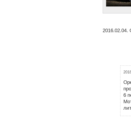
2016.02.04
.
2018
Ope
про
6 п
Мо
лит
Н
а