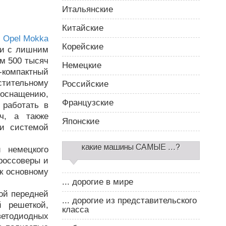
Итальянские
Китайские
р
Opel Mokka
Корейские
три с лишним
м 500 тысяч
Немецкие
-компактный
тительному
Российские
оснащению,
Французские
 работать в
ч, а также
Японские
и системой
какие машины САМЫЕ ...?
 немецкого
россоверы и
 к основному
... дорогие в мире
ой передней
... дорогие из представительского
 решеткой,
класса
ветодиодных