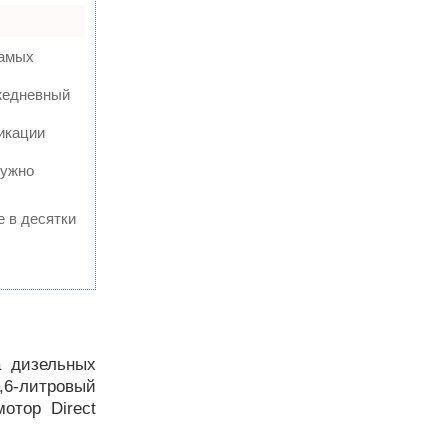
самых
ежедневный
икации
нужно
е в десятки
а дизельных
1,6-литровый
отор Direct