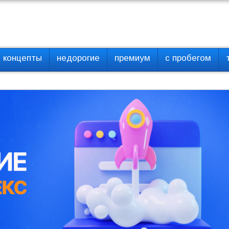
концепты
недорогие
премиум
с пробегом