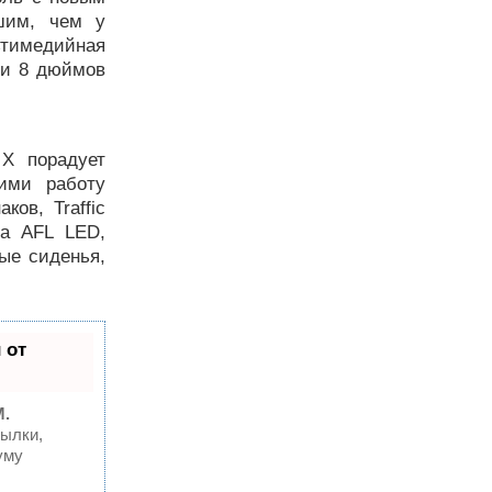
шим, чем у
ьтимедийная
ли 8 дюймов
 X порадует
ими работу
ков, Traffic
та AFL LED,
ные сиденья,
 от
M.
ылки,
уму