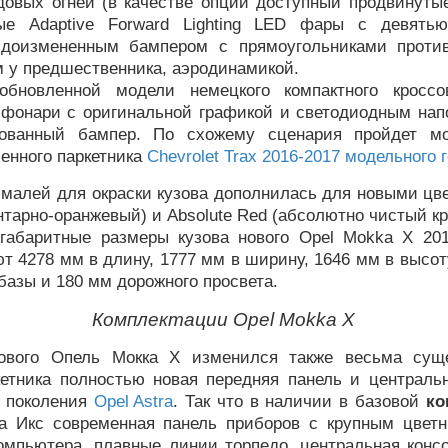
довых огней (в качестве опции доступный продвинуты
ные Adaptive Forward Lighting LED фары с девять
идоизмененным бампером с прямоугольниками проти
 у предшественника, аэродинамикой.
обновленной модели немецкого компактного кроссо
 фонари с оригинальной графикой и светодиодным нап
рованный бампер. По схожему сценария пройдет мо
енного паркетника
Chevrolet Trax 2016-2017 модельного 
эмалей для окраски кузова дополнилась для новыми цв
нтарно-оранжевый) и Absolute Red (абсолютно чистый к
габаритные размеры кузова нового Opel Mokka X 201
т 4278 мм в длину, 1777 мм в ширину, 1646 мм в высот
базы и 180 мм дорожного просвета.
Комплектации Opel Mokka X
ового Опель Мокка Х изменился также весьма сущ
кетника полностью новая передняя панель и центральн
о поколения
Opel Astra
. Так что в наличии в базовой
ко
а Икс современная панель приборов с крупным цвет
компьютера, плавные линии торпедо, центральная конс