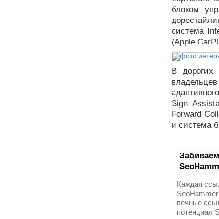
блоком уп
дорестайли
система Int
(Apple CarPl
В дорогих 
владельце
адаптивного
Sign Assis
Forward Col
и система б
Забиваем
SeoHamm
Каждая ссыл
SeoHammer 
вечные ссыл
потенциал 