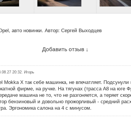
Opel
,
авто новинки
.
Автор:
Сергей Выходцев
Добавить отзыв ↓
.08.27 20:32
.
Игорь
l Mokka X так себе машинка, не впечатляет. Подсунули 
катной фирме, на ручке. На тягунах (трасса А8 на юге 
ередаче машина не то, что не разгоняется, а теряет скор
тор бензиновый и довольно прожорливый - средний расх
ра. Эргономика салона на 4 с минусом.