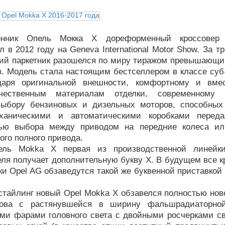
енник Опель Мокка Х дореформенный кроссове
 в 2012 году на Geneva International Motor Show. За 
кий паркетник разошелся по миру тиражом превышающи
в. Модель стала настоящим бестселлером в классе суб
даря оригинальной внешности, комфортному и вмес
ачественным материалам отделки, современному 
ыбору бензиновых и дизельных моторов, способных
ханическими и автоматическими коробками переда
тью выбора между приводом на передние колеса ил
го полного привода.
ель Mokka X первая из производственной линейки
ля получает дополнительную букву X. В будущем все к
и Opel AG обзаведутся такой же буквенной приставкой
стайлинг новый Opel Mokka X обзавелся полностью нов
зова с растянувшейся в ширину фальшрадиаторной
ми фарами головного света с двойными росчерками с