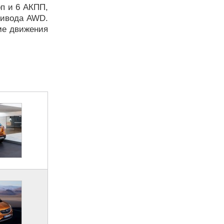
оп и 6 АКПП,
ривода AWD.
ме движения