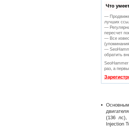
Что умее
— Продвижен
лучших ссыл
— Регулярна
пересчет по
— Все извес
(упоминания
— SeoHammer
обратить вн
SeoHammer 
раз, а перв
Зарегистр
Основным
двигателя
(136 лс)
Injection 