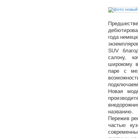
Предшеств
дебютировал
года немец
экземпляро
SUV благо
салону, к
широкому в
паре с ме
возможнос
подключаемо
Новая мод
производите
внедорожник
названию.
Пережив ре
частью ку
современны