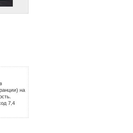
в
Франции) на
ость.
од 7,4