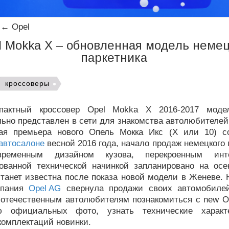
←
Opel
l Mokka X – обновленная модель немец
паркетника
кроссоверы
пактный кроссовер Opel Mokka X 2016-2017 модел
ьно представлен в сети для знакомства автолюбителей
я премьера нового Опель Мокка Икс (Х или 10) с
автосалоне
весной 2016 года, начало продаж немецкого 
ременным дизайном кузова, перекроенным инт
ованной технической начинкой запланировано на осе
станет известна после показа новой модели в Женеве.
мпания
Opel AG
свернула продажи своих автомобилей
 отечественным автолюбителям познакомиться с new O
 официальных фото, узнать технические характ
комплектаций новинки.