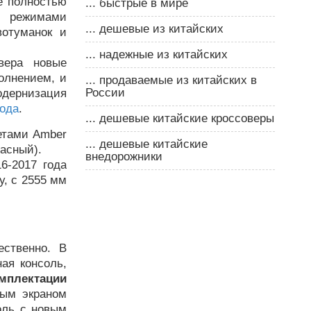
е полностью
... быстрые в мире
ю режимами
... дешевые из китайских
вотуманок и
... надежные из китайских
вера новые
олнением, и
... продаваемые из китайских в
России
дернизация
года
.
... дешевые китайские кроссоверы
етами Amber
... дешевые китайские
расный).
внедорожники
6-2017 года
у, с 2555 мм
ественно. В
ая консоль,
мплектации
ным экраном
оль с новым