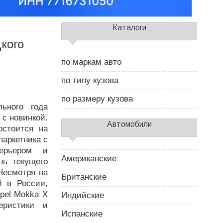
С
Каталоги
а
кого
й
д
по маркам авто
б
а
по типу кузова
р
2
по размеру кузова
ьного года
 с новинкой.
Автомобили
остоится на
паркетника с
ерьером и
Американские
нь текущего
 Несмотря на
Британские
 в России,
pel Mokka X
Индийские
еристики и
Испанские