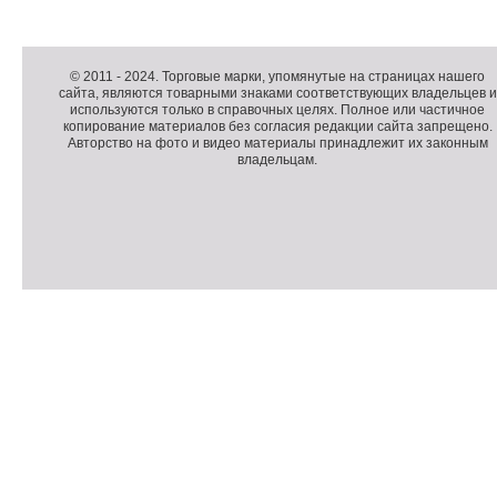
Д
о
Д
п
о
К
© 2011 -
2024
. Торговые марки, упомянутые на страницах нашего
сайта, являются товарными знаками соответствующих владельцев и
о
п
о
используются только в справочных целях. Полное или частичное
л
о
п
копирование материалов без согласия редакции сайта запрещено.
н
л
и
Авторство на фото и видео материалы принадлежит их законным
владельцам.
и
н
р
т
и
а
е
т
й
л
е
т
ь
л
н
ь
о
н
е
а
П
м
я
о
С
е
и
д
ч
н
н
в
е
ю
ф
а
т
о
л
ч
р
и
м
к