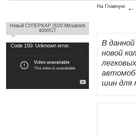
На Главную
←
С
Новый СУПЕРКАР 2020 Mitsubishi
а
4000GT
й
В данной
д
Video
Code 150: Unknown error.
б
Player
новой ко
а
Download File: https://youtu.be/EOTXrE5zOb4?
_=1
р
легковых
1
автомоб
шин для 