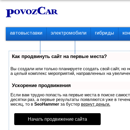
Перейти
К
к
о
контенту
н
т
П
автовыставки
электромобили
гибриды
ко
е
е
р
н
с пробегом
технологии
в
т
о
Как продвинуть сайт на первые места?
е
м
Вы создали или только планируете создать свой сайт, но н
е
а целый комплекс мероприятий, направленных на увеличен
н
ю
Ускорение продвижения
Если вам трудно попасть на первые места в поиске самос
десятки раз, а первые результаты появляются уже в течени
месяц, то в
SeoHammer
за бустер
вернут деньги.
Начать продвижение сайта