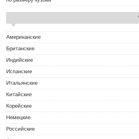
а
п
и
с
я
м
Американские
Британские
Индийские
Испанские
Итальянские
Китайские
Корейские
Немецкие
Российские