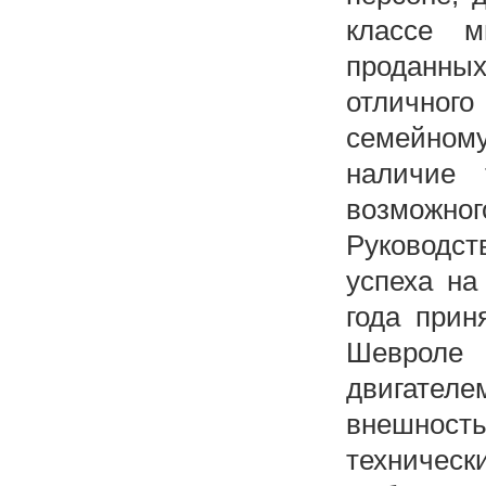
классе м
проданны
отличног
семейном
наличие 
возможного
Руководст
успеха на
года прин
Шевроле
двигателе
внешност
техническ