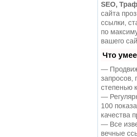
SEO, Траф
сайта про
ссылки, ст
по максим
вашего сай
Что уме
— Продвиж
запросов, 
степенью к
— Регулярн
100 показ
качества п
— Все изв
вечные ссы