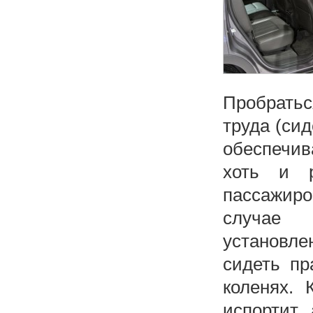
Пробратьс
труда (си
обеспечив
хоть и р
пассажиро
случае 
установле
сидеть пр
коленях. 
испортит,