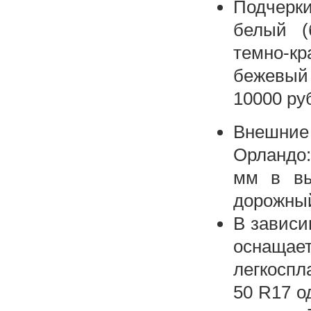
Подчерки
белый (
темно-к
бежевый 
10000 ру
Внешние
Орландо:
мм в вы
дорожный
В зависи
оснащае
легкоспл
50 R17 о