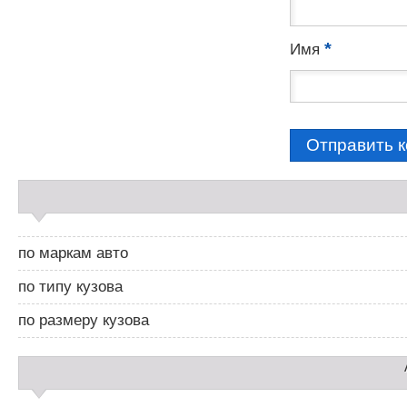
а
р
и
*
Имя
я
м
С
а
й
д
по маркам авто
б
а
по типу кузова
р
2
по размеру кузова