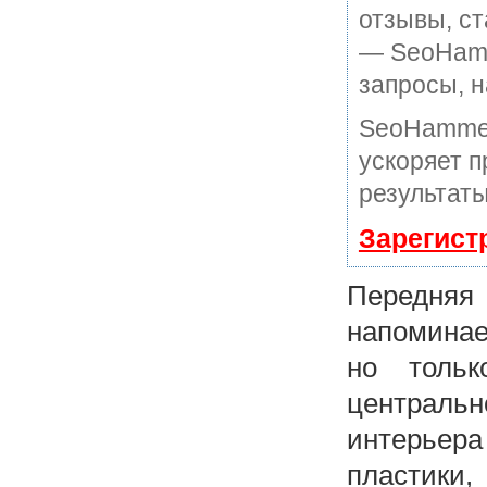
отзывы, ст
— SeoHamme
запросы, н
SeoHammer
ускоряет п
результаты
Зарегист
Передняя 
напоминае
но тольк
центральн
интерьера
пластик