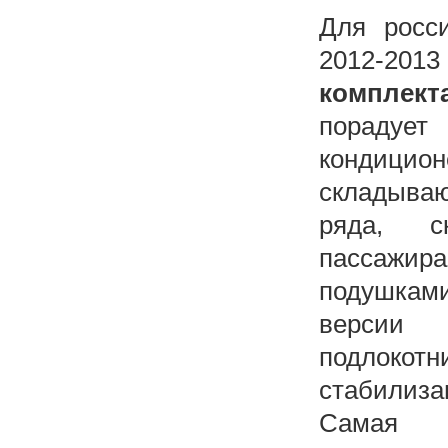
Для росси
2012-20
комплект
порадуе
кондицио
складыва
ряда, с
пассажира
подушкам
версии 
подлокот
стабилиз
Самая 