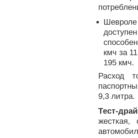
потреблен
Шевроле
доступе
способен
кмч за 1
195 кмч.
Расход т
паспортны
9,3 литра.
Тест-дра
жесткая, 
автомобил