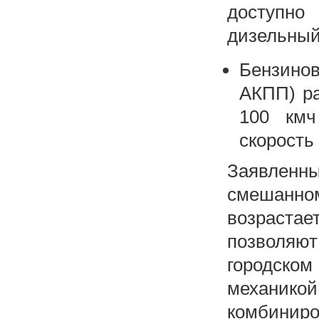
доступно
дизельный
Бензино
АКПП) ра
100 кмч
скорость 
Заявленн
смешанно
возрастает
позволяют
городско
механик
комбинир