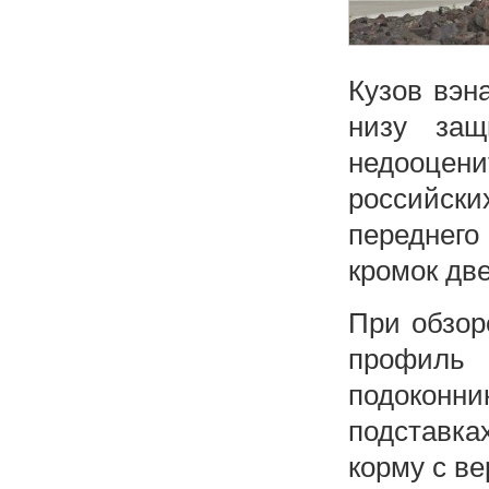
Кузов вэн
низу защ
недооцен
российск
переднег
кромок две
При обзор
профиль
подоконн
подставк
корму с в