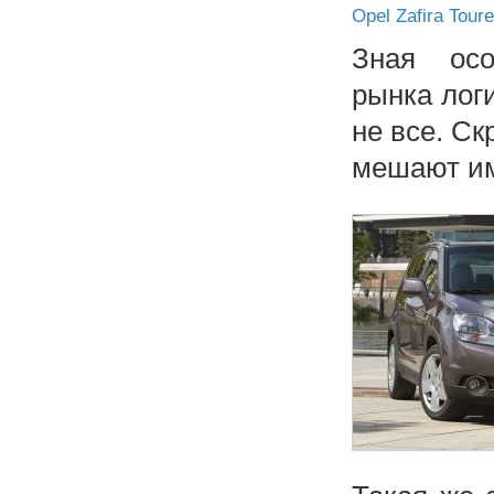
Opel Zafira Toure
Зная осо
рынка лог
не все. С
мешают им