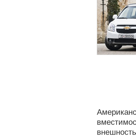
Американ
вместимос
внешнос