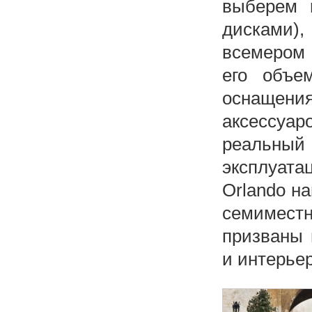
выберем 
дисками)
всемером 
его объе
оснащения
аксессуар
реальны
эксплуат
Orlando н
семиместн
призваны 
и интерье