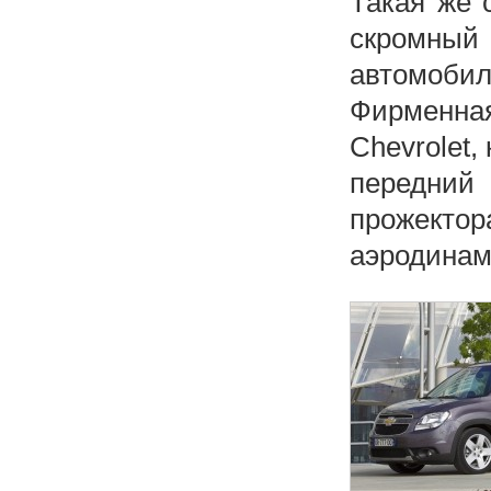
Такая же 
скромный
автомобил
Фирменная
Chevrolet,
передний
прожект
аэродинам