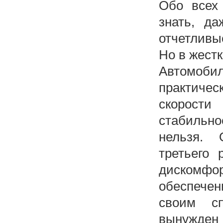
Обо всех 
знать, д
отчетливы
Но в жестк
Автомоби
практичес
скорости
стабильн
нельзя. 
третьего
дискомфор
обеспече
своим сп
вынужден