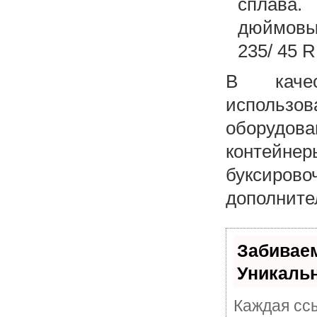
сплава.
дюймовы
235/ 45 R
В качес
использо
оборудо
контейне
буксиров
дополните
Забивае
Уникаль
Каждая ссы