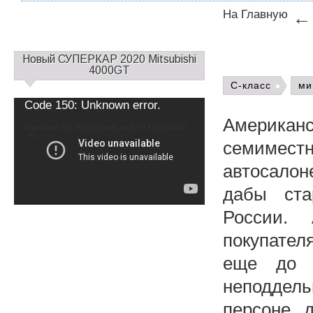
На Главную
С
Новый СУПЕРКАР 2020 Mitsubishi
а
4000GT
й
C-класс
ми
д
Video
Code 150: Unknown error.
б
Player
Американ
а
Download File: https://youtu.be/EOTXrE5zOb4?
_=1
р
семимест
1
автосалон
дабы ста
России. 
покупател
еще до 
неподдел
персоне, 