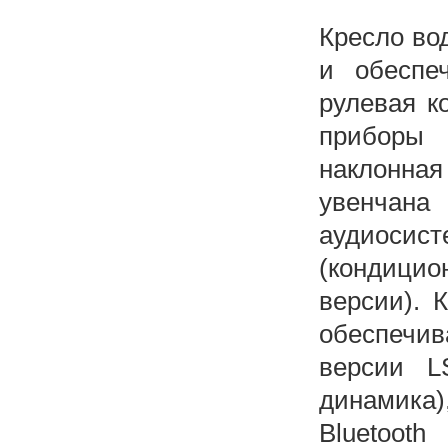
Кресло во
и обеспе
рулевая к
приборы 
наклонна
увенчан
аудиосис
(кондицио
версии). 
обеспечив
версии L
динамика)
Bluetoo