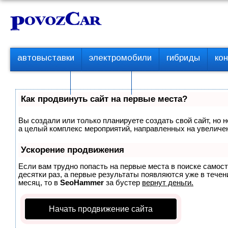
Перейти
К
к
о
контенту
н
т
П
автовыставки
электромобили
гибриды
ко
е
е
р
н
с пробегом
технологии
в
т
о
Как продвинуть сайт на первые места?
е
м
Вы создали или только планируете создать свой сайт, но н
е
а целый комплекс мероприятий, направленных на увеличен
н
ю
Ускорение продвижения
Если вам трудно попасть на первые места в поиске самос
десятки раз, а первые результаты появляются уже в течени
месяц, то в
SeoHammer
за бустер
вернут деньги.
Начать продвижение сайта