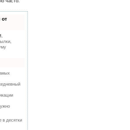
о часто.
 от
M.
ылки,
уму
самых
ежедневный
икации
нужно
е в десятки