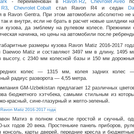
ark
- переименован в
Ravon R2
,
Chevrolet Aveo
по
 R3
,
Chevrolet Cobalt
стал Ravon R4 и седан
Da
я в Ravon Gentra. При этом автомобили абсолютно не 
 так и внутри, если не брать в расчет новые шилдики н
ти кузова, да эмблему на рулевом колесе. Прежними 
ическая начинка, но цены на автомобили после ребренди
габаритные размеры кузова Ravon Matiz 2016-2017 год
м Daewoo Matiz и составляют 3497 мм в длину, 1495 м
в высоту, с 2340 мм колесной базы и 150 мм дорожны
ередних колес — 1315 мм, колея задних колес 
ый радиус разворота — 4,55 метра.
омпания GM-Uzbekistan предлагает 12 различных цвето
зова бюджетного хэтчбека, самыми стильным из которы
ко-красный, сине-глазурный и желто-зеленый.
авон Матиз в полном смысле простой и скучный, о
0-ых годов 20 века. Простенькие панель приборов, рул
я консоль, карты дверей, передние кресла и бюджетны