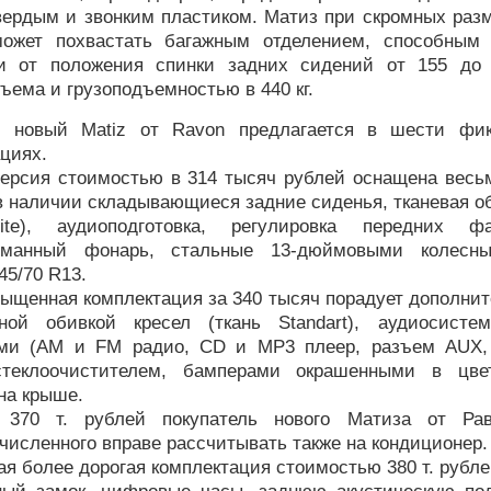
вердым и звонким пластиком. Матиз при скромных разм
ожет похвастать багажным отделением, способным
и от положения спинки задних сидений от 155 до
бъема и грузоподъемностью в 440 кг.
 новый Matiz от Ravon предлагается в шести фик
циях.
версия стоимостью в 314 тысяч рублей оснащена весь
в наличии складывающиеся задние сиденья, тканевая о
ite), аудиоподготовка, регулировка передних ф
туманный фонарь, стальные 13-дюймовыми колесн
5/70 R13.
ыщенная комплектация за 340 тысяч порадует дополнит
нной обивкой кресел (ткань Standart), аудиосист
ми (AM и FM радио, CD и MP3 плеер, разъем AUX, 
теклоочистителем, бамперами окрашенными в цве
на крыше.
 370 т. рублей покупатель нового Матиза от Ра
исленного вправе рассчитывать также на кондиционер.
 более дорогая комплектация стоимостью 380 т. рубле