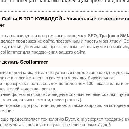
ака, то посещать заправки владельцам придется довольн
 Сайты В ТОП КУВАЛДОЙ - Уникальные возможности
er
ка анализируется по трем пакетам оценки:
SEO, Трафик и SM
делает продвижение сайта прозрачным и простым занятием. Сс
ки, статьи, упоминания, пресс-релизы - используйте по максим
SeoHammer для продвижения вашего сайта.
т делать SeoHammer
ие в один клик, интеллектуальный подбор запросов, покупка 
ок с высокой степенью качества у лучших бирж ссылок.
я проверка качества ссылок по более чем 100 показателям и 
казателей качества проекта.
тные форматы ссылок: арендные ссылки, вечные ссылки, публ
, мнения, отзывы, статьи, пресс-релизы).
 покажет, где рост или падение, а также запросы, на которые 
имание.
еще предоставляет технологию
Буст
, она ускоряет продвижени
ые результаты появляются уже в течение первых 7 дней.