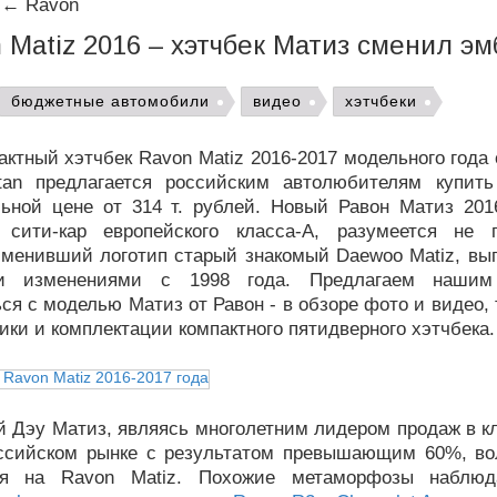
←
Ravon
 Matiz 2016 – хэтчбек Матиз сменил э
бюджетные автомобили
видео
хэтчбеки
ктный хэтчбек Ravon Matiz 2016-2017 модельного года
tan предлагается российским автолюбителям купит
льной цене от 314 т. рублей. Новый Равон Матиз 2016
сити-кар европейского класса-A, разумеется не 
 сменивший логотип старый знакомый Daewoo Matiz, вы
и изменениями с 1998 года. Предлагаем нашим
ся с моделью Матиз от Равон - в обзоре фото и видео,
ики и комплектации компактного пятидверного хэтчбека.
 Дэу Матиз, являясь многолетним лидером продаж в кл
ссийском рынке с результатом превышающим 60%, в
я на Ravon Matiz. Похожие метаморфозы наблю