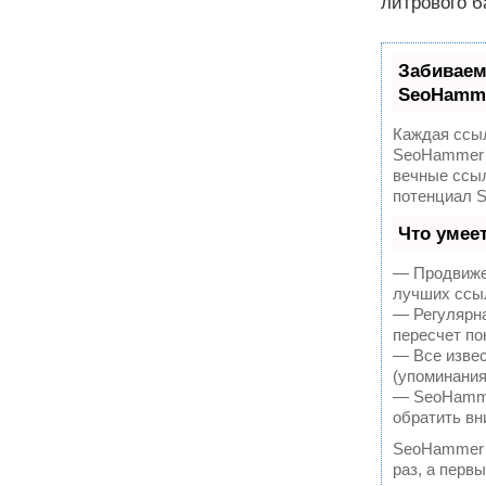
литрового б
Забиваем
SeoHamm
Каждая ссыл
SeoHammer 
вечные ссыл
потенциал 
Что умее
— Продвижен
лучших ссыл
— Регулярна
пересчет по
— Все извес
(упоминания
— SeoHammer
обратить вн
SeoHammer 
раз, а перв