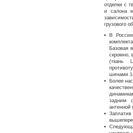
отделки с т
и салона м
зависимост
грузового о
В России
комплекта
Базовая 
скромно, 
(ткань L
противо
шинами 14
Более нас
качестве
динамика
задним с
антенной 
Заплатив
вышепереч
Следующая