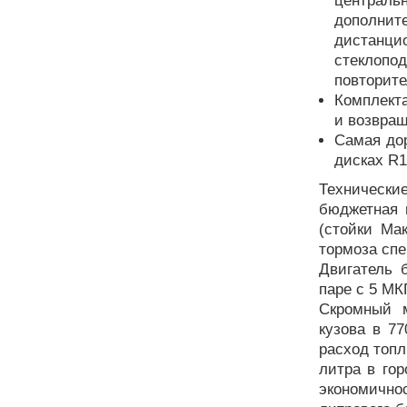
централь
дополнит
дистанц
стеклоп
повторите
Комплект
и возвращ
Самая дор
дисках R1
Технически
бюджетная 
(стойки Ма
тормоза спе
Двигатель 
паре с 5 МК
Скромный м
кузова в 77
расход топл
литра в го
экономично