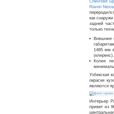
Chevrolet Sp
Ravon Nexia
переродилс
как снаружи
задней час
только техн
Внешние 
габарита
1485 мм 
(клиренс).
Колея п
минимальн
Узбекская к
окраски ку
являются яр
Интерьер Р
привет из 9
центральна