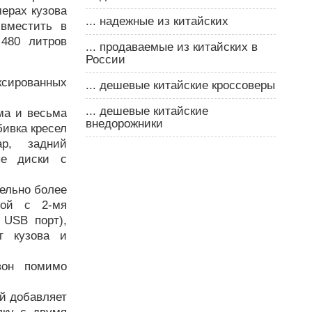
ерах кузова
... надежные из китайских
 вместить в
 480 литров
... продаваемые из китайских в
России
сированных
... дешевые китайские кроссоверы
... дешевые китайские
ма и весьма
внедорожники
бивка кресел
ар, задний
ые диски с
ельно более
емой с 2-мя
USB порт),
т кузова и
вон помимо
й добавляет