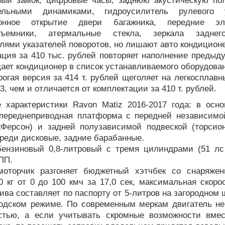
ный замок, цифровые часы, заднюю акустическую по
ельными динамиками, гидроусилитель рулевого у
ионное открытие двери багажника, передние эле
одъемники, атермальные стекла, зеркала задн
лями указателей поворотов, но лишают авто кондиционе
ация за 410 тыс. рублей повторяет наполнение предыд
ает кондиционер в список устанавливаемого оборудова
огая версия за 414 т. рублей щеголяет на легкосплав
3, чем и отличается от комплектации за 410 т. рублей.
е характеристики Ravon Matiz 2016-2017 года: в осно
переднеприводная платформа с передней независимо
кФерсон) и задней полузависимой подвеской (торсион
реди дисковые, задние барабанные.
бензиновый 0,8-литровый с тремя цилиндрами (51 лс
ПП.
оторчик разгоняет бюджетный хэтчбек со снаряже
0 кг от 0 до 100 кмч за 17,0 сек, максимальная скоро
ива составляет по паспорту от 5-литров на загородном 
родском режиме. По современным меркам двигатель не
стью, а если учитывать скромные возможности вме