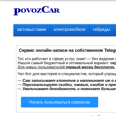
Перейти
К
к
о
контенту
н
т
П
автовыставки
электромобили
гибриды
е
е
р
н
в
т
о
Сервис онлайн-записи на собственном Teleg
е
м
Тот, кто работает в сфере услуг, знает — без ведения
е
Нашли самый бюджетный и оптимальный вариант:
сер
Для новых пользователей
первый месяц бесплатно
.
н
ю
Чат-бот для мастеров и специалистов, который упрощ
—
Сам записывает клиентов и напоминает им о 
—
Персонализирует скидки, чаевые, кэшбэк и пр
—
Увеличивает доходимость и помогает больше
Начать пользоваться сервисом