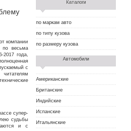
С
Каталоги
а
мблему
й
д
по маркам авто
б
а
по типу кузова
р
 от компании
2
по размеру кузова
ь по весьма
-2017 года,
Автомобили
полноценная
пускаемый с
 читателям
Американские
 технические
Британские
Индийские
Испанские
ассе супер-
олею судьбы
Итальянские
даются и с