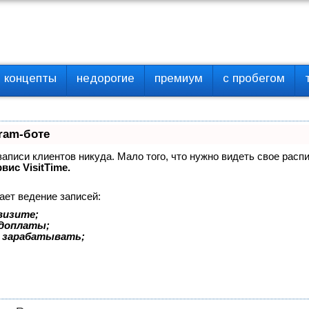
концепты
недорогие
премиум
с пробегом
ram-боте
 записи клиентов никуда. Мало того, что нужно видеть свое расп
вис VisitTime.
ает ведение записей:
визите;
едоплаты;
 зарабатывать;