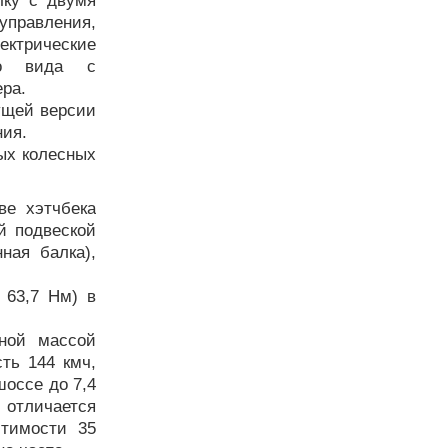
лку с двумя
правления,
ктрические
его вида с
ра.
ущей версии
ния.
ных колесных
ве хэтчбека
й подвеской
ная балка),
 63,7 Нм) в
нной массой
сть 144 кмч,
шоссе до 7,4
 отличается
стимости 35