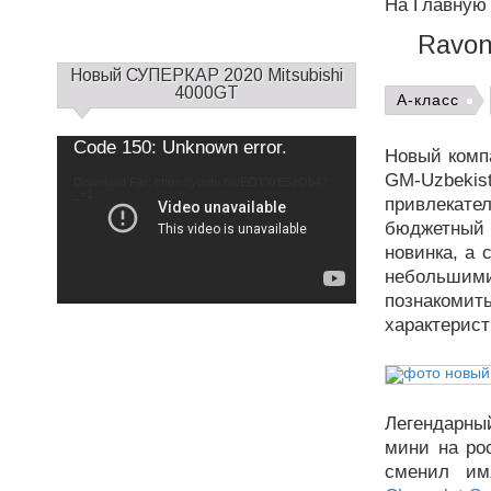
На Главную
Ravon
С
Новый СУПЕРКАР 2020 Mitsubishi
а
4000GT
A-класс
й
д
Use
Video
Code 150: Unknown error.
Up/Down
Новый компа
б
Player
Arrow
keys
GM-Uzbekis
а
Download File: https://youtu.be/EOTXrE5zOb4?
to
increase
_=1
р
привлекате
or
decrease
1
бюджетный 
volume.
новинка, а
небольшим
познакомить
характерист
Легендарный
мини на ро
сменил им