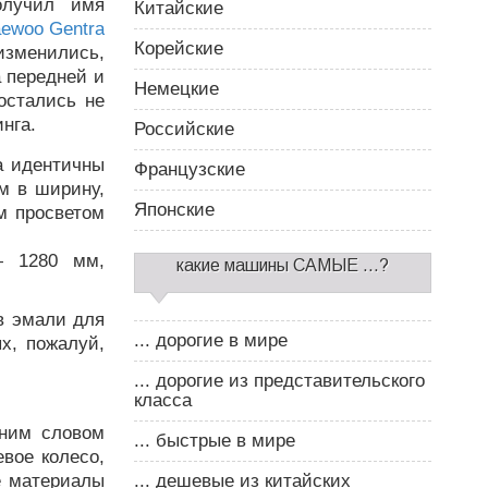
лучил имя
Китайские
ewoo Gentra
Корейские
изменились,
а передней и
Немецкие
остались не
нга.
Российские
а идентичны
Французские
м в ширину,
Японские
м просветом
— 1280 мм,
какие машины САМЫЕ ...?
в эмали для
... дорогие в мире
х, пожалуй,
... дорогие из представительского
класса
дним словом
... быстрые в мире
евое колесо,
е материалы
... дешевые из китайских