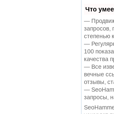
Что уме
— Продвиж
запросов, 
степенью к
— Регулярн
100 показ
качества п
— Все изв
вечные ссы
отзывы, ст
— SeoHamme
запросы, н
SeoHammer