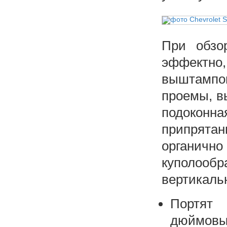
При обзо
эффектно
выштампо
проемы, в
подоконн
припрятан
органич
куполооб
вертикаль
Портят 
дюймовые