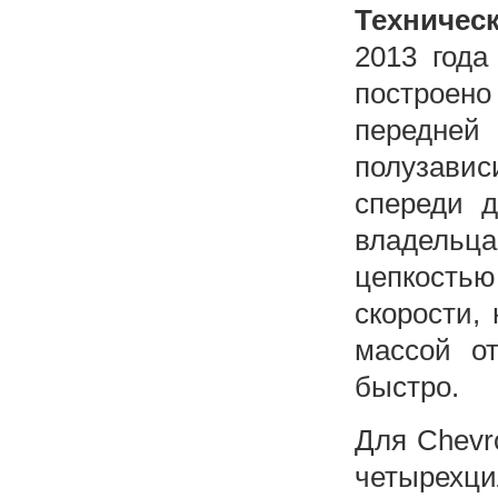
Техническ
2013 года
построен
передней
полузавис
спереди д
владель
цепкост
скорости,
массой от
быстро.
Для Chevr
четырехци