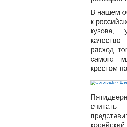
В нашем о
к российс
кузова, 
качество
расход то
самого м
крестом н
Пятидвер
считат
представи
корейски