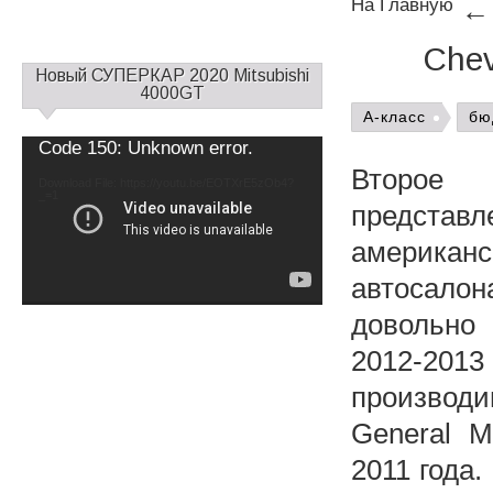
На Главную
Chev
С
Новый СУПЕРКАР 2020 Mitsubishi
а
4000GT
й
A-класс
бю
д
Video
Code 150: Unknown error.
б
Player
Второе 
а
Download File: https://youtu.be/EOTXrE5zOb4?
_=1
р
представл
1
американ
автосалона
довольно
2012-2013
производи
General M
2011 года