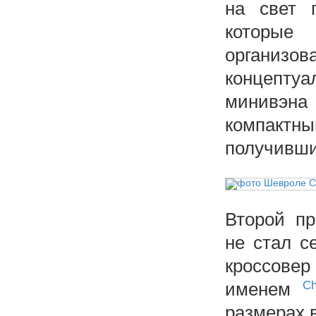
на свет 
которые 
органи
концепту
минивэна
компакт
получивши
Второй пр
не стал с
кроссовер
именем
Ch
размерах в