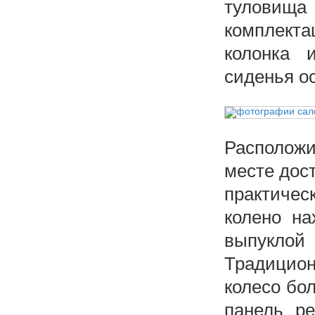
туловища
комплекта
колонка 
сиденья о
Располож
месте дос
практичес
колено на
выпуклой
Традици
колесо бо
панель р