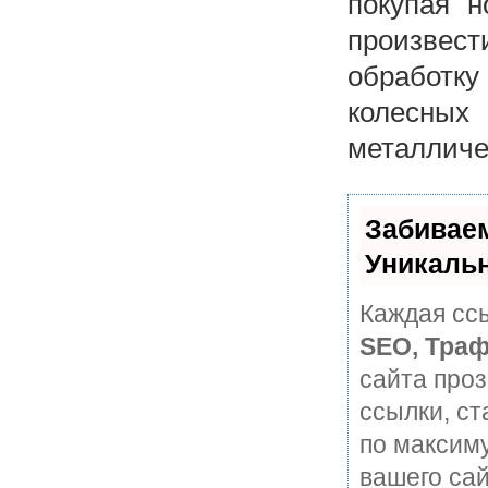
покупая 
произвес
обработк
колесных 
металличес
Забивае
Уникаль
Каждая ссы
SEO, Траф
сайта про
ссылки, ст
по максим
вашего сай