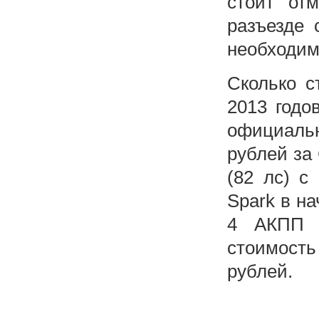
стоит отм
разъезде 
необходимо
Сколько с
2013 годо
официаль
рублей за 
(82 лс) с
Spark в на
4 АКПП о
стоимост
рублей.