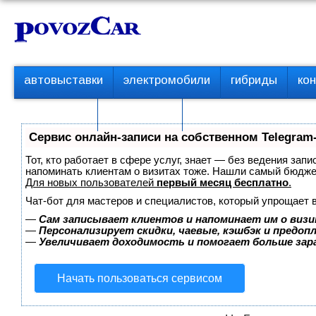
Перейти
К
к
о
контенту
н
т
П
автовыставки
электромобили
гибриды
ко
е
е
р
н
с пробегом
технологии
в
т
о
Сервис онлайн-записи на собственном Telegram
е
м
Тот, кто работает в сфере услуг, знает — без ведения запи
е
напоминать клиентам о визитах тоже. Нашли самый бюдж
Для новых пользователей
первый месяц бесплатно
.
н
ю
Чат-бот для мастеров и специалистов, который упрощает 
—
Сам записывает клиентов и напоминает им о визи
—
Персонализирует скидки, чаевые, кэшбэк и предоп
—
Увеличивает доходимость и помогает больше за
Начать пользоваться сервисом