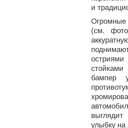
и традици
Огромные
(см. фот
аккурат
поднимаю
остриями
стойками
бампер у
противоту
хромиро
автомобил
выглядит
улыбку на 