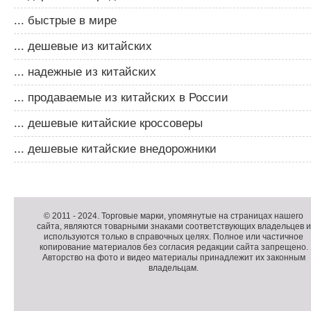
... быстрые в мире
... дешевые из китайских
... надежные из китайских
... продаваемые из китайских в России
... дешевые китайские кроссоверы
... дешевые китайские внедорожники
Д
о
Д
п
о
К
© 2011 -
2024
. Торговые марки, упомянутые на страницах нашего
сайта, являются товарными знаками соответствующих владельцев и
о
п
о
используются только в справочных целях. Полное или частичное
л
о
п
копирование материалов без согласия редакции сайта запрещено.
н
л
и
Авторство на фото и видео материалы принадлежит их законным
владельцам.
и
н
р
т
и
а
е
т
й