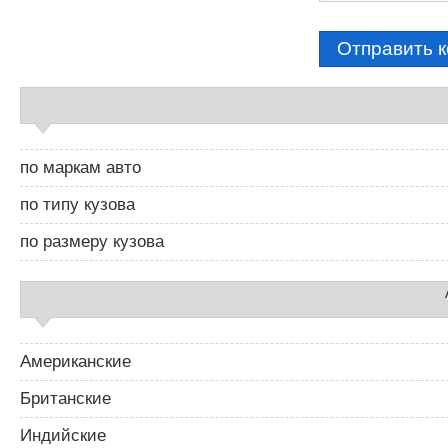
С
а
й
д
по маркам авто
б
а
по типу кузова
р
2
по размеру кузова
Американские
Британские
Индийские