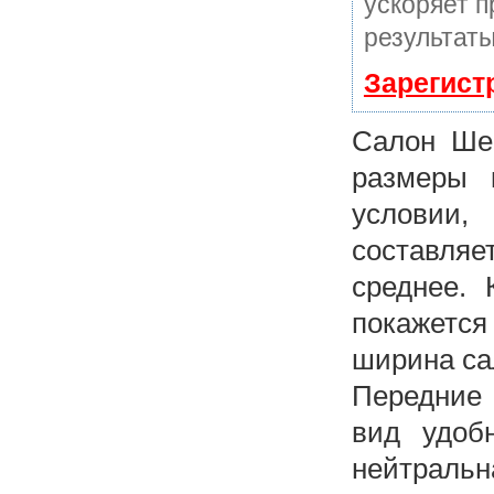
ускоряет п
результаты
Зарегист
Салон Шев
размеры 
условии
составляе
среднее.
покажется
ширина са
Передние 
вид удоб
нейтральн