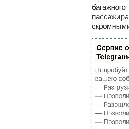
багажног
пассажир
скромными
Сервис о
Telegram
Попробуйте
вашего соб
— Разгруз
— Позволит
— Разошле
— Позволит
— Позволи