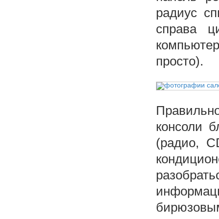
радиус сп
справа ц
компьютер
просто).
Правильно
консоли б
(радио, 
кондици
разобрат
информа
бирюзовым