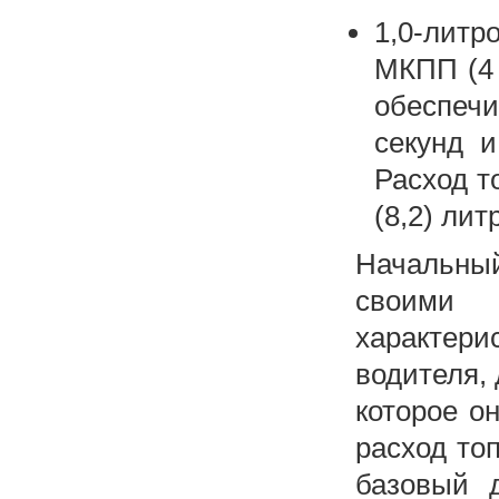
1,0-литр
МКПП (4 
обеспечи
секунд и
Расход то
(8,2) лит
Начальны
своими
характер
водителя, 
которое о
расход то
базовый 