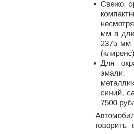
Свежо, о
компакт
несмотря
мм в дли
2375 мм 
(клиренс)
Для окр
эмали: 
металли
синий, с
7500 руб
Автомоби
говорить 