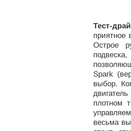
Тест-дра
приятное 
Острое р
подвеск
позволяющ
Spark (ве
выбор. Ко
двигател
плотном т
управляем
весьма вы