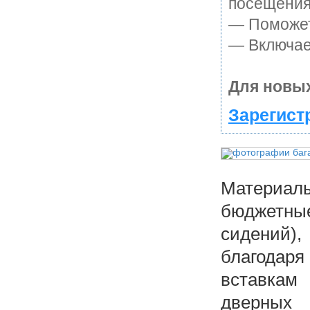
посещения
— Поможет 
— Включает
Для новых
Зарегист
Материа
бюджетны
сидений)
благодаря
вставкам
дверных