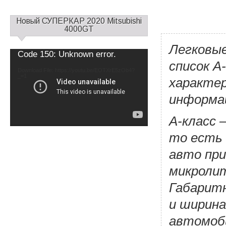
С
Новый СУПЕРКАР 2020 Mitsubishi
а
4000GT
й
Легковые
д
Video
Code 150: Unknown error.
б
Player
список A
а
Download File: https://youtu.be/EOTXrE5zOb4?
_=1
р
характер
1
информац
А-класс 
то есть 
авто при
микроли
Габаритн
и ширина
автомоби