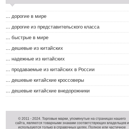
... дорогие в мире
... дорогие из представительского класса
... быстрые в мире
... дешевые из китайских
... надежные из китайских
... продаваемые из китайских в России
... дешевые китайские кроссоверы
... дешевые китайские внедорожники
Д
о
Д
п
о
К
© 2011 -
2024
. Торговые марки, упомянутые на страницах нашего
сайта, являются товарными знаками соответствующих владельцев и
о
п
о
используются только в справочных целях. Полное или частичное