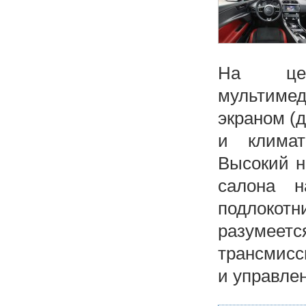
На цен
мультиме
экраном (д
и климат
Высокий н
салона н
подлокот
разумеет
трансмисси
и управле