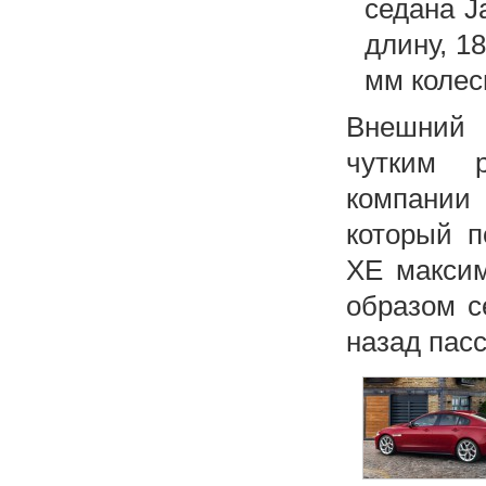
седана J
длину, 1
мм колес
Внешний 
чутким р
компании 
который п
XE макси
образом с
назад пас