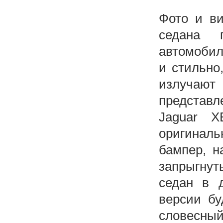
Фото и ви
седана 
автомобил
и стильно
излучаю
представ
Jaguar 
оригинал
бампер, н
запрыгнут
седан в 
версии бу
словесный