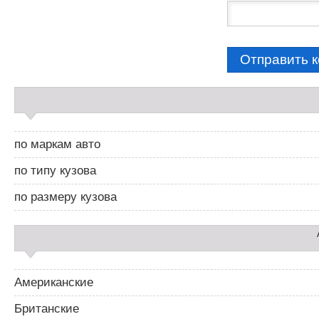
С
а
й
д
по маркам авто
б
а
по типу кузова
р
2
по размеру кузова
Американские
Британские