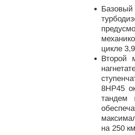
Базовый
турбоди
предусм
механик
цикле 3,
Второй 
нагнетат
ступенча
8HP45 ок
тандем 
обеспеча
максимал
на 250 к