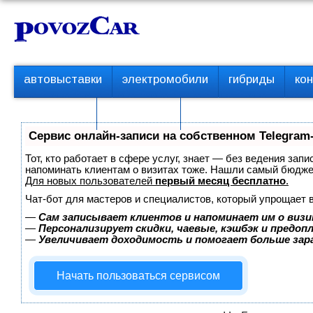
Перейти
К
к
о
контенту
н
т
П
автовыставки
электромобили
гибриды
ко
е
е
р
н
с пробегом
технологии
в
т
о
Сервис онлайн-записи на собственном Telegram
е
м
Тот, кто работает в сфере услуг, знает — без ведения запи
е
напоминать клиентам о визитах тоже. Нашли самый бюдж
Для новых пользователей
первый месяц бесплатно
.
н
ю
Чат-бот для мастеров и специалистов, который упрощает 
—
Сам записывает клиентов и напоминает им о визи
—
Персонализирует скидки, чаевые, кэшбэк и предоп
—
Увеличивает доходимость и помогает больше за
Начать пользоваться сервисом