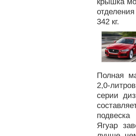
крышка мо
отделения
342 кг.
Полная м
2,0-литр
серии диз
составляе
подвеска
Ягуар зав
лучше, че