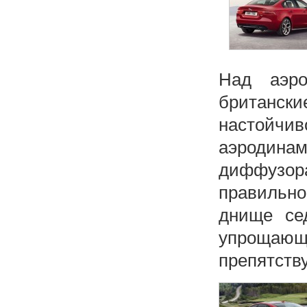
Над аэро
британск
настойчи
аэродинам
диффузора
правильно
днище се
упрощающи
препятств