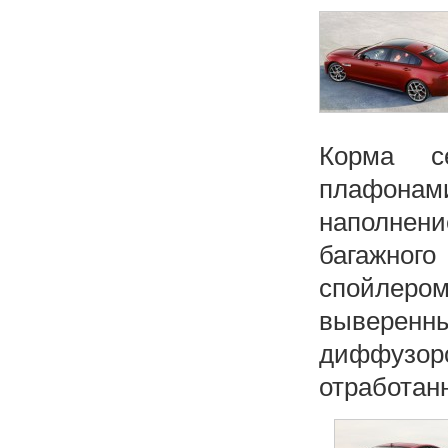
Корма с
плафонам
наполнен
багажног
спойлер
выверенны
диффузо
отработанн