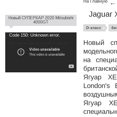
На Главную
Jaguar
С
Новый СУПЕРКАР 2020 Mitsubishi
а
4000GT
й
D-класс
би
д
Video
Code 150: Unknown error.
б
Player
Новый сп
а
Download File: https://youtu.be/EOTXrE5zOb4?
_=1
р
модельног
1
на специ
британско
Ягуар ХЕ
London's 
воздушным
Ягуар X
специал