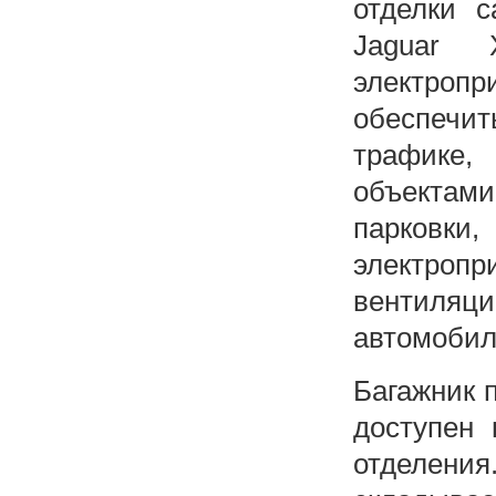
отделки с
Jaguar
электро
обеспечи
трафике
объектам
парковки,
электроп
вентиляц
автомобил
Багажник п
доступен 
отделения