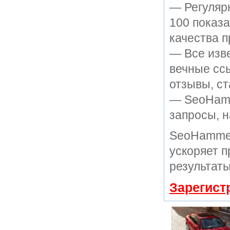
— Регулярн
100 показ
качества п
— Все изв
вечные ссы
отзывы, ст
— SeoHamme
запросы, н
SeoHammer
ускоряет п
результаты
Зарегист