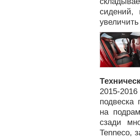
складывае
сидений,
увеличить
Техничес
2015-2016
подвеска 
на подрам
сзади мно
Tenneco, з