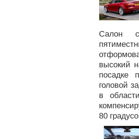
Салон с
пятимест
отформов
высокий н
посадке 
головой з
в област
компенсир
80 градусо