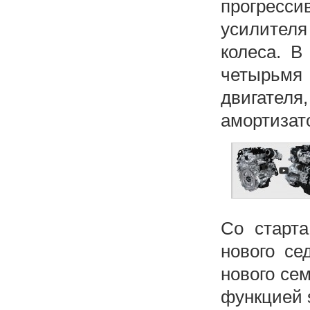
прогресси
усилител
колеса. В
четырьмя
двигател
амортизато
Со старта
нового се
нового се
функцией st