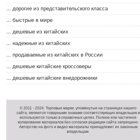
... дорогие из представительского класса
... быстрые в мире
... дешевые из китайских
... надежные из китайских
... продаваемые из китайских в России
... дешевые китайские кроссоверы
... дешевые китайские внедорожники
Д
о
Д
п
о
К
© 2011 -
2024
. Торговые марки, упомянутые на страницах нашего
сайта, являются товарными знаками соответствующих владельцев и
о
п
о
используются только в справочных целях. Полное или частичное
л
о
п
копирование материалов без согласия редакции сайта запрещено.
н
л
и
Авторство на фото и видео материалы принадлежит их законным
владельцам.
и
н
р