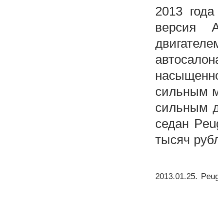
2013 год
версия 
двигател
автосало
насыщенн
сильным м
сильным д
седан Peu
тысяч руб
2013.01.25
.
Peug