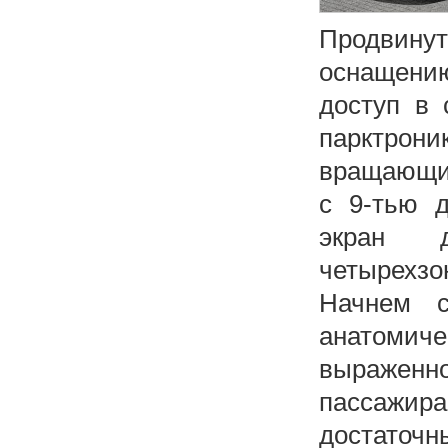
Продвин
оснащению
доступ в 
парктрони
вращающие
с 9-тью 
экран д
четырехзо
Начнем 
анатомиче
выраженно
пассажира
достаточн