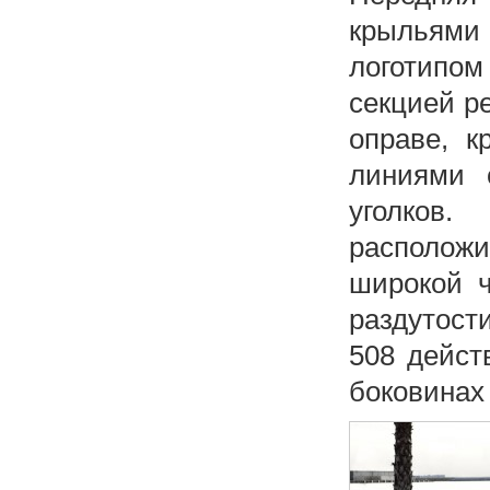
крыльями 
логотипо
секцией р
оправе, 
линиями 
уголков.
располож
широкой ч
раздутост
508 дейст
боковинах 