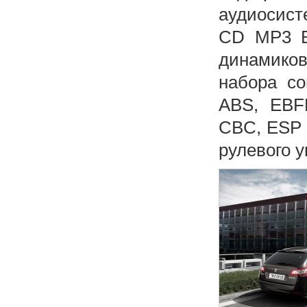
аудиосист
CD MP3 Bl
динамико
набора со
ABS, EBFD
CBC, ESP 
рулевого 