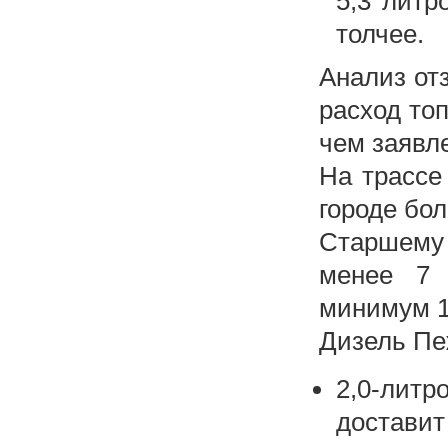
5,3 литр
толчее.
Анализ от
расход то
чем заявл
На трассе
городе бол
Старшему 
менее 7 
минимум 1
Дизель Пе
2,0-лит
доставит