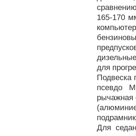
сравнению
165-170 м
компьют
бензино
предпуск
дизельны
для прогре
Подвеска 
псевдо M
рычажная 
(алюмин
подрамник
Для седан