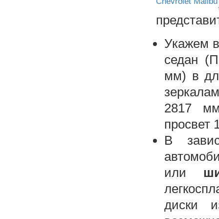
Chevrolet Malibu
представит
Укажем 
седан (
мм) в дл
зеркалам
2817 мм
просвет 
В завис
автомоби
или
ш
легкосп
диски и