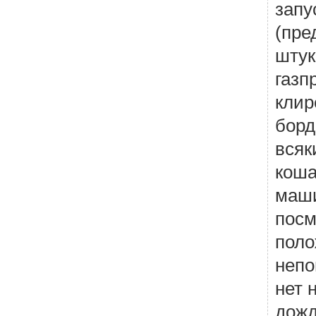
запу
(пре
штук
газп
клир
борд
всяк
коша
маши
посм
поло
непо
нет 
дожд