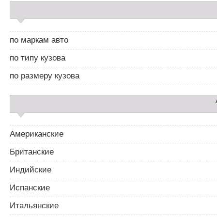
С
а
й
д
по маркам авто
б
а
по типу кузова
р
2
по размеру кузова
Американские
Британские
Индийские
Испанские
Итальянские