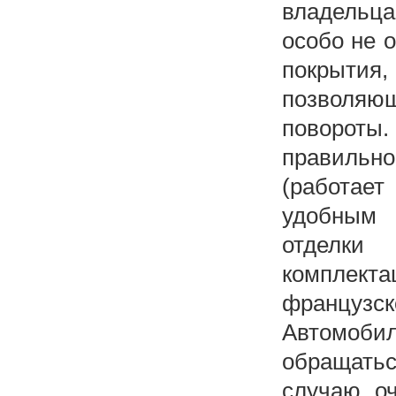
владельц
особо не 
покрыти
позволяющ
повороты
правильн
(работает
удобным 
отделки
комплекта
французск
Автомоб
обращать
случаю оч