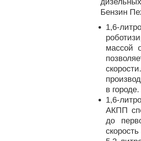
дизельных
Бензин Пе
1,6-ли
роботиз
массой о
позвол
скорос
производ
в городе.
1,6-литр
АКПП спо
до перв
скорость