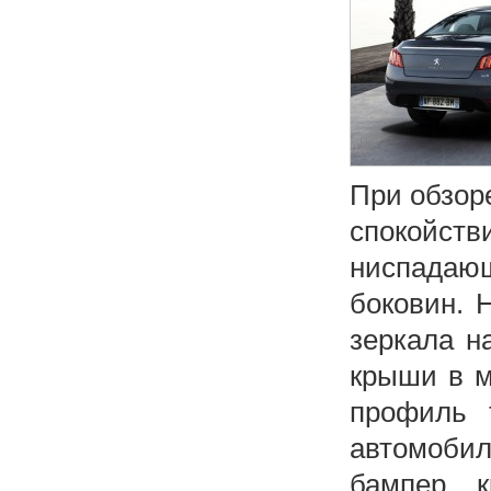
При обзор
спокойст
ниспадающ
боковин. 
зеркала н
крыши в м
профиль 
автомобил
бампер, 