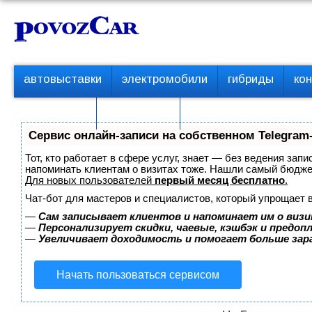
Перейти
К
к
о
контенту
н
т
П
автовыставки
электромобили
гибриды
ко
е
е
р
н
с пробегом
технологии
в
т
о
Сервис онлайн-записи на собственном Telegram
е
м
Тот, кто работает в сфере услуг, знает — без ведения запи
е
напоминать клиентам о визитах тоже. Нашли самый бюдж
Для новых пользователей
первый месяц бесплатно
.
н
ю
Чат-бот для мастеров и специалистов, который упрощает 
—
Сам записывает клиентов и напоминает им о визи
—
Персонализирует скидки, чаевые, кэшбэк и предоп
—
Увеличивает доходимость и помогает больше за
Начать пользоваться сервисом