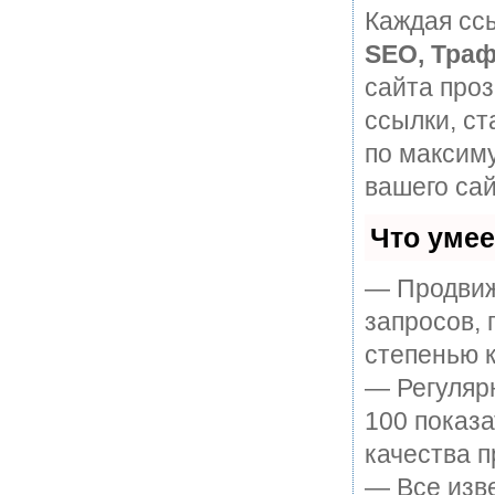
Каждая ссы
SEO, Траф
сайта про
ссылки, ст
по максим
вашего сай
Что уме
— Продвиж
запросов, 
степенью к
— Регулярн
100 показ
качества п
— Все изв