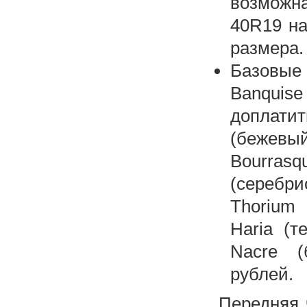
возможн
40R19 на
размера.
Базовы
Banquis
доплатит
(бежевы
Bourras
(серебри
Thorium 
Haria (т
Nacre (
рублей.
Передняя 