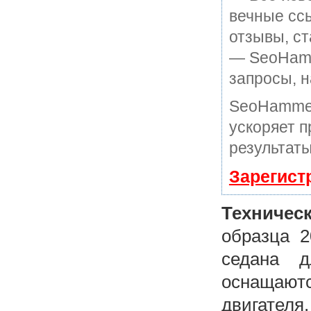
вечные ссы
отзывы, ст
— SeoHamme
запросы, н
SeoHammer
ускоряет п
результаты
Зарегист
Техническ
образца 2
седана д
оснащают
двигателя