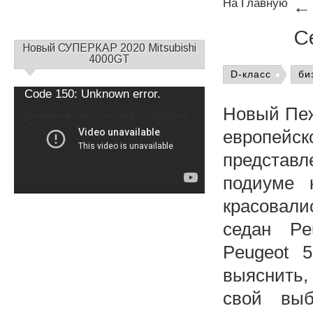
На Главную
С
С
Новый СУПЕРКАР 2020 Mitsubishi
а
4000GT
й
D-класс
би
д
Video
Code 150: Unknown error.
б
Player
Новый Пеж
а
Download File: https://youtu.be/EOTXrE5zOb4?
_=1
р
европей
1
представл
подиуме 
красовал
седан Pe
Peugeot 
выяснить,
свой выб