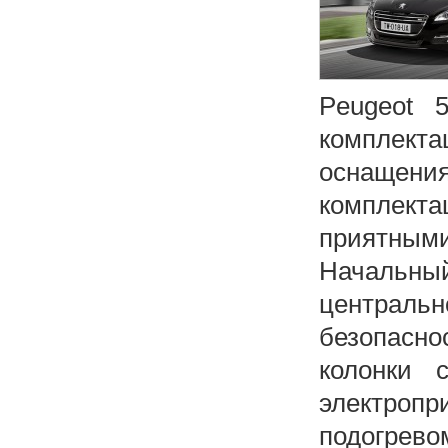
Peugeot 
комплектац
оснащени
комплек
приятными
Начальный
централ
безопасн
колонки 
электроп
подогрев