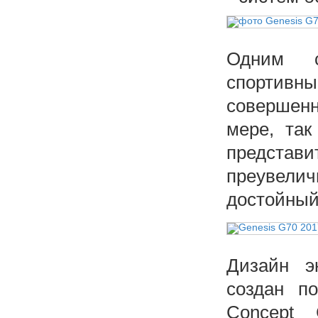
Одним с
спортив
совершенн
мере, так
предста
преувели
достойный
Дизайн э
создан п
Concept 