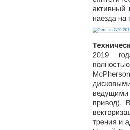
активный 
наезда на
Техничес
2019 год
полностью
McPherso
дисковым
ведущими
привод). 
векториз
трения и 