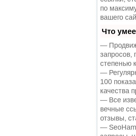
по максим
вашего сай
Что уме
— Продвиж
запросов, 
степенью к
— Регулярн
100 показ
качества п
— Все изв
вечные ссы
отзывы, ст
— SeoHamme