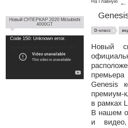
На Главную
Genesis
С
Новый СУПЕРКАР 2020 Mitsubishi
а
4000GT
й
D-класс
ви
д
Video
Code 150: Unknown error.
б
Player
Новый сп
а
Download File: https://youtu.be/EOTXrE5zOb4?
_=1
р
официаль
1
расположе
премьера
Genesis 
премиум-к
в рамках L
В нашем о
и видео,