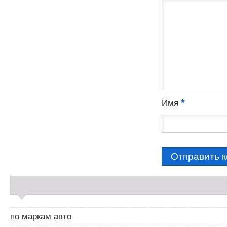
*
Имя
С
а
й
д
по маркам авто
б