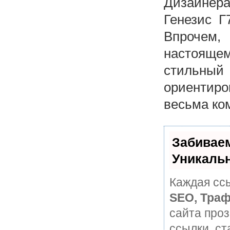
Дизайнер
Генезис Г
Впрочем,
настоящ
стильн
ориентиро
весьма ко
Забивае
Уникаль
Каждая ссы
SEO, Траф
сайта про
ссылки, ст