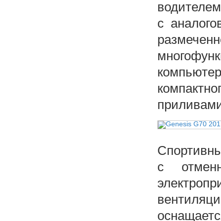
водителем
с аналого
размечен
многофу
компьютер
компакт
приливами
Спортивны
с отмен
электроп
вентиляц
оснащает