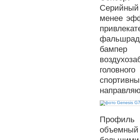
Серийный 
менее эфф
привлека
фальшрад
бампер
воздухоза
головного
спортив
направляю
Профиль 
объемны