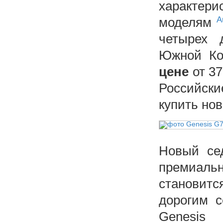
характер
моделям
A
четырех 
Южной Кор
цене
от 37
Российск
купить нов
Новый се
премиаль
становитс
дорогим 
Genesis