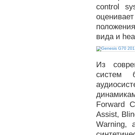
control s
оценивае
положения
вида и hea
Из совре
систем б
аудиосис
динамикам
Forward Co
Assist, Bli
Warning, 
синтетиче