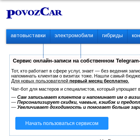
Перейти
К
к
о
контенту
н
т
П
автовыставки
электромобили
гибриды
ко
е
е
р
н
с пробегом
технологии
в
т
о
Сервис онлайн-записи на собственном Telegram
е
м
Тот, кто работает в сфере услуг, знает — без ведения запи
е
напоминать клиентам о визитах тоже. Нашли самый бюдж
Для новых пользователей
первый месяц бесплатно
.
н
ю
Чат-бот для мастеров и специалистов, который упрощает 
—
Сам записывает клиентов и напоминает им о визи
—
Персонализирует скидки, чаевые, кэшбэк и предоп
—
Увеличивает доходимость и помогает больше за
Начать пользоваться сервисом