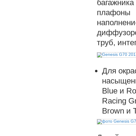
багажника
плафоны 
наполне
диффузор
труб, инте
Для окра
насыщенн
Blue и Ro
Racing Gr
Brown и T