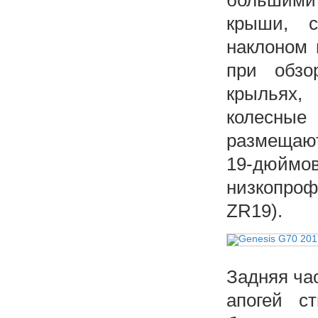
большими
крыши, 
наклоном 
при обзо
крыльях,
колесные
размещают
19-дюймов
низкопроф
ZR19).
Задняя час
апогей с