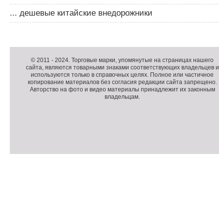
... дешевые китайские внедорожники
Д
о
Д
п
о
К
© 2011 -
2024
. Торговые марки, упомянутые на страницах нашего
сайта, являются товарными знаками соответствующих владельцев и
о
п
о
используются только в справочных целях. Полное или частичное
л
о
п
копирование материалов без согласия редакции сайта запрещено.
н
л
и
Авторство на фото и видео материалы принадлежит их законным
владельцам.
и
н
р
т
и
а
е
т
й
л
е
т
ь
л
н
ь
о
н
е
а
П
м
я
о
С
е
и
д
ч
н
н
в
е
ю
ф
а
т
о