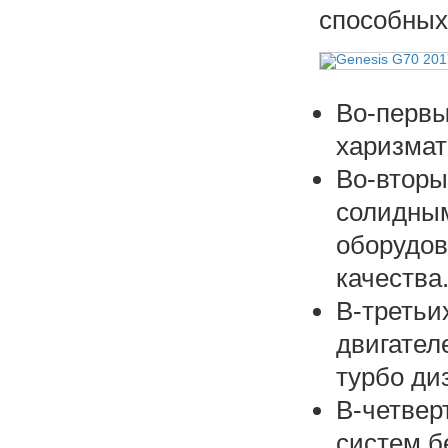
способных
Во-первы
харизмат
Во-вторы
солидным
оборудов
качества
В-третьи
двигателе
турбо ди
В-четвер
систем б