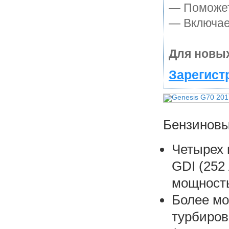
— Поможет 
— Включает
Для новых
Зарегист
Бензиновы
Четырех 
GDI (252
мощность
Более м
турбиров