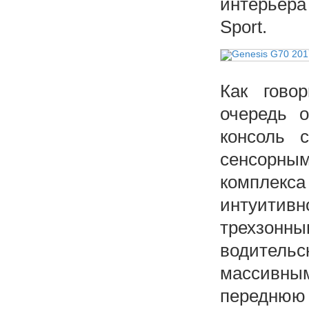
интерьера 
Sport.
Как гово
очередь о
консоль 
сенсорны
комплекса 
интуити
трехзонн
водитель
массивн
переднюю