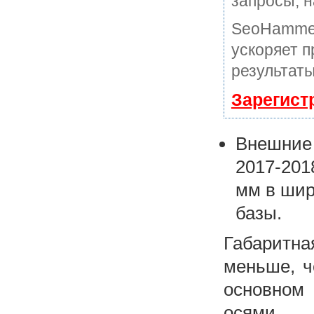
запросы, н
SeoHammer
ускоряет п
результаты
Зарегист
Внешние 
2017-201
мм в шир
базы.
Габаритн
меньше, 
основном
осями.