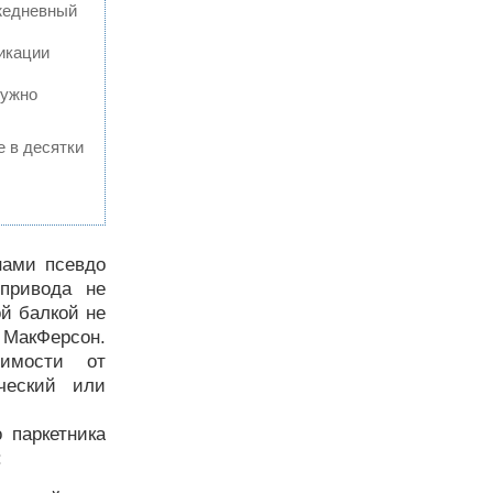
ежедневный
икации
нужно
е в десятки
нами псевдо
 привода не
ой балкой не
х МакФерсон.
имости от
ический или
 паркетника
: