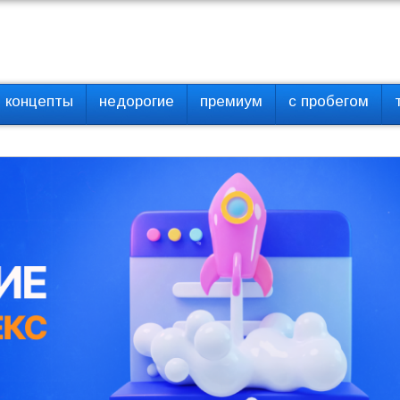
концепты
недорогие
премиум
с пробегом