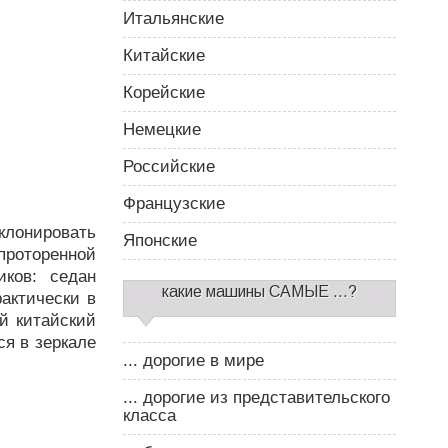
Итальянские
Китайские
Корейские
Немецкие
Российские
Французские
клонировать
Японские
проторенной
иков: седан
какие машины САМЫЕ ...?
рактически в
ый китайский
ся в зеркале
... дорогие в мире
... дорогие из представительского
класса