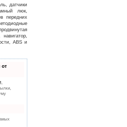
оль, датчики
амный люк,
ев передних
светодиодные
продвинутая
 навигатор,
ости, ABS и
 от
M.
ылки,
уму
самых