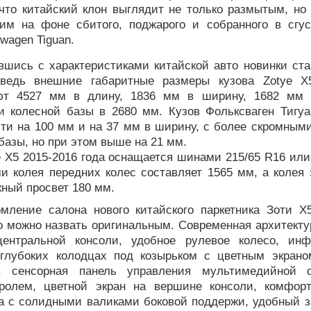
что китайский клон выглядит не только размытым, но 
им на фоне сбитого, поджарого и собранного в сгус
swagen Tiguan.
вшись с характеристиками китайской авто новинки ста
 ведь внешние габаритные размеры кузова Zotye X
ют 4527 мм в длину, 1836 мм в ширину, 1682 мм 
и колесной базы в 2680 мм. Кузов Фольксваген Тигу
чти на 100 мм и на 37 мм в ширину, с более скромным
базы, но при этом выше на 21 мм.
 X5 2015-2016 года оснащается шинами 215/65 R16 или
и колея передних колес составляет 1565 мм, а колея 
ный просвет 180 мм.
мление салона нового китайского паркетника Зоти Х
о можно назвать оригинальным. Современная архитекту
ентральной консоли, удобное рулевое колесо, ин
глубоких колодцах под козырьком с цветным экрано
а, сенсорная панель управления мультимедийной 
тролем, цветной экран на вершине консоли, комфор
да с солидными валиками боковой поддержи, удобный з