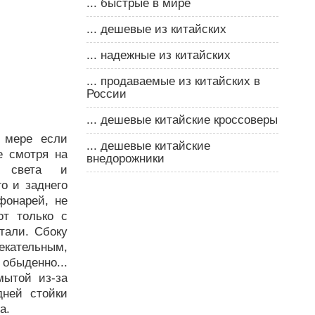
... быстрые в мире
... дешевые из китайских
... надежные из китайских
... продаваемые из китайских в
России
... дешевые китайские кроссоверы
 мере если
... дешевые китайские
е смотря на
внедорожники
о света и
о и заднего
фонарей, не
от только с
тали. Сбоку
екательным,
обыденно...
мытой из-за
дней стойки
а.