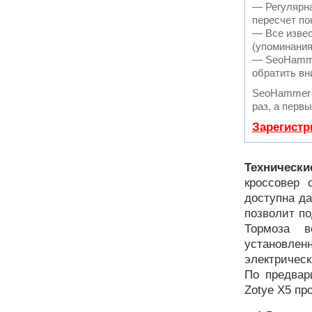
— Регулярна
пересчет по
— Все извес
(упоминания
— SeoHammer
обратить вн
SeoHammer 
раз, а перв
Зарегистр
Технически
кроссовер 
доступна да
позволит по
Тормоза в
установлен
электрическ
По предвар
Zotye X5 пр