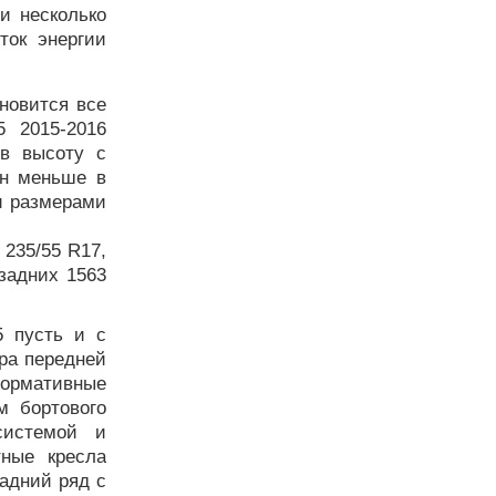
и несколько
ток энергии
новится все
5 2015-2016
в высоту с
ан меньше в
и размерами
 235/55 R17,
задних 1563
5 пусть и с
ра передней
формативные
м бортового
системой и
тные кресла
адний ряд с