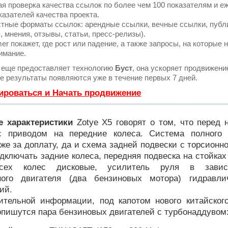
я проверка качества ссылок по более чем 100 показателям и 
казателей качества проекта.
тные форматы ссылок: арендные ссылки, вечные ссылки, публ
, мнения, отзывы, статьи, пресс-релизы).
 покажет, где рост или падение, а также запросы, на которые 
имание.
еще предоставляет технологию
Буст
, она ускоряет продвижени
ые результаты появляются уже в течение первых 7 дней.
ироваться и Начать продвижение
е характеристики
Zotye X5 говорят о том, что перед 
с приводом на передние колеса. Система полного
же за доплату, да и схема задней подвески с торсионн
дключать задние колеса, передняя подвеска на стойка
сех колес дисковые, усилитель руля в завис
ного двигателя (два бензиновых мотора) гидравл
ий.
ительной информации, под капотом нового китайского
опишутся пара бензиновых двигателей с турбонаддувом