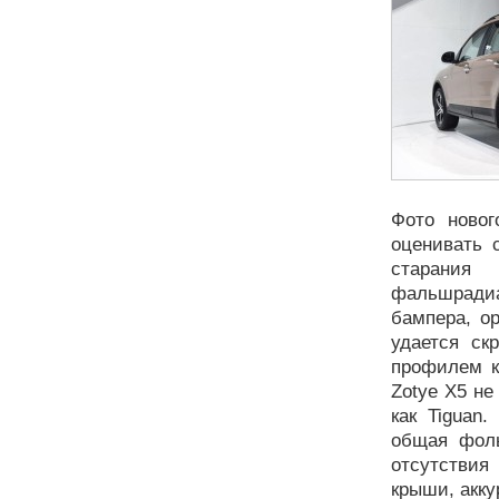
Фото ново
оценивать 
старания
фальшрадиа
бампера, о
удается ск
профилем к
Zotye X5 н
как Tiguan
общая фоль
отсутствия
крыши, акку