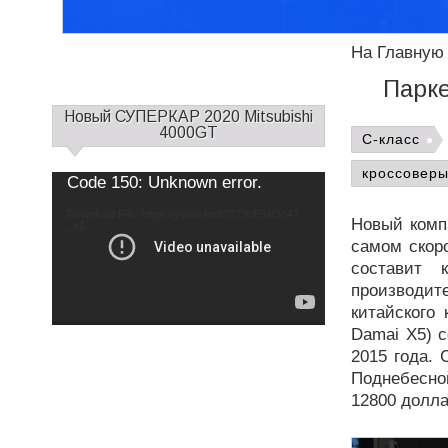
На Главную
Парке
С
Новый СУПЕРКАР 2020 Mitsubishi
а
4000GT
C-класс
й
д
кроссовер
Use
Video
Code 150: Unknown error.
Up/Down
б
Player
Arrow
keys
а
Download File: https://youtu.be/EOTXrE5zOb4?
to
Новый комп
increase
_=1
р
or
самом скор
decrease
1
volume.
составит 
производи
китайского
Damai X5) с
2015 года. 
Поднебесной
12800 долл