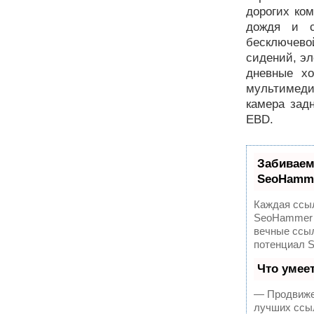
дорогих ком
дождя и с
бесключево
сидений, эл
дневные хо
мультимеди
камера зад
EBD.
Забиваем
SeoHamm
Каждая ссыл
SeoHammer 
вечные ссыл
потенциал 
Что умее
— Продвижен
лучших ссыл