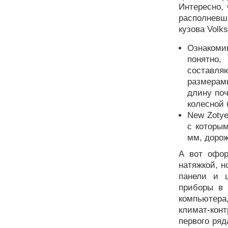
Интересно, 
располневш
кузова Volk
Ознакоми
понятно,
составля
размерам
длину по
колесной 
New Zotye
с которым
мм, дорож
А вот офор
натяжкой, н
панели и ц
приборы в 
компьютер
климат-кон
первого ря