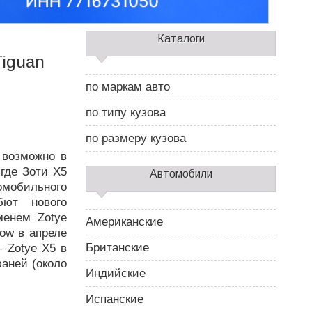
С
Каталоги
а
Tiguan
й
д
по маркам авто
б
а
по типу кузова
р
2
по размеру кузова
 возможно в
где Зоти Х5
Автомобили
мобильного
ют нового
менем Zotye
Американские
ow в апреле
Британские
— Zotye X5 в
аней (около
Индийские
Испанские