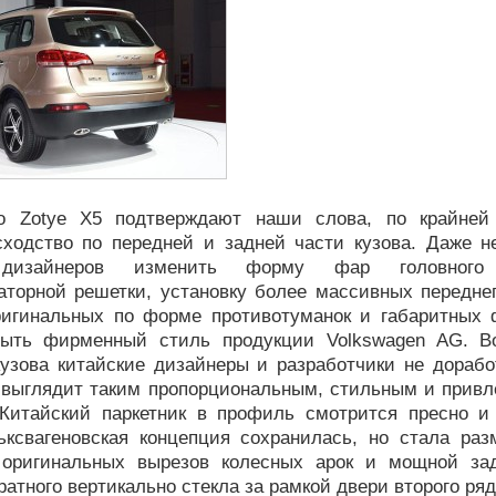
го Zotye X5 подтверждают наши слова, по крайней
сходство по передней и задней части кузова. Даже н
 дизайнеров изменить форму фар головног
торной решетки, установку более массивных переднег
ригинальных по форме противотуманок и габаритных 
рыть фирменный стиль продукции Volkswagen AG. В
узова китайские дизайнеры и разработчики не дорабо
е выглядит таким пропорциональным, стильным и привл
. Китайский паркетник в профиль смотрится пресно и 
ксвагеновская концепция сохранилась, но стала раз
 оригинальных вырезов колесных арок и мощной за
ратного вертикально стекла за рамкой двери второго ряд