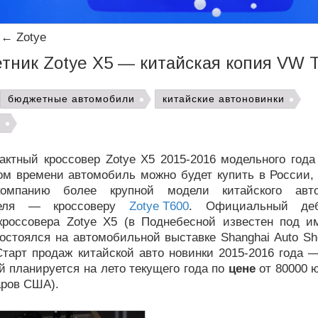
←
Zotye
тник Zotye X5 — китайская копия VW 
бюджетные автомобили
китайские автоновинки
ы
актный кроссовер Zotye X5 2015-2016 модельного года
ом времени автомобиль можно будет купить в России, 
компанию более крупной модели китайского авто
теля — кроссоверу
Zotye T600
. Официальный деб
 кроссовера Zotye X5 (в Поднебесной известен под и
остоялся на автомобильной выставке Shanghai Auto Sh
Старт продаж китайской авто новинки 2015-2016 года 
 планируется на лето текущего года по
цене
от 80000 ю
аров США).