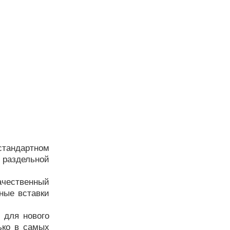
тандартном
 раздельной
ачественный
ные вставки
 для нового
ько в самых