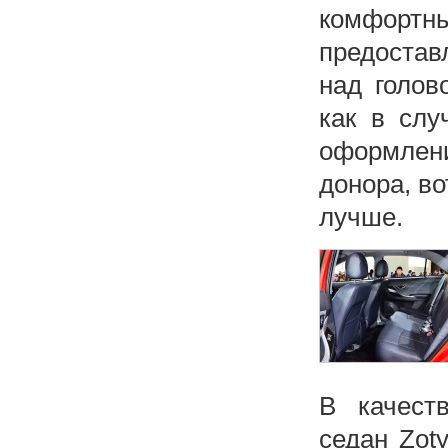
комфортны
предостав
над голов
как в слу
оформлен
донора, во
лучше.
В качест
седан Zot