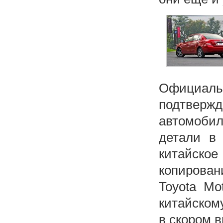
Официал
подтверж
автомобил
детали в
китайск
копирова
Toyota Mo
китайскому
в скором 