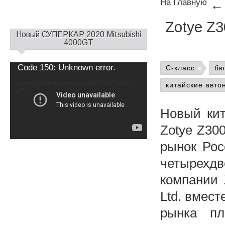
На Главную
Zotye Z
С
Новый СУПЕРКАР 2020 Mitsubishi
а
4000GT
й
д
Video
Code 150: Unknown error.
C-класс
бю
б
Player
а
Download File: https://youtu.be/EOTXrE5zOb4?
китайские авто
_=1
р
1
Новый ки
Zotye Z30
рынок Рос
четырехдв
компании Z
Ltd. вмес
рынка пл