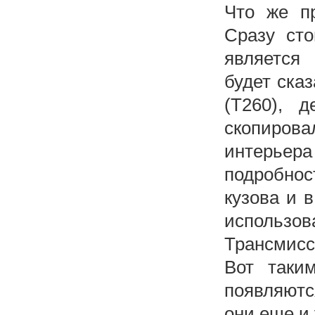
Что же пр
Сразу сто
является 
будет сказ
(T260), 
скопиров
интерьер
подробно
кузова и 
использо
Трансмисс
Вот таки
появляютс
они еще и