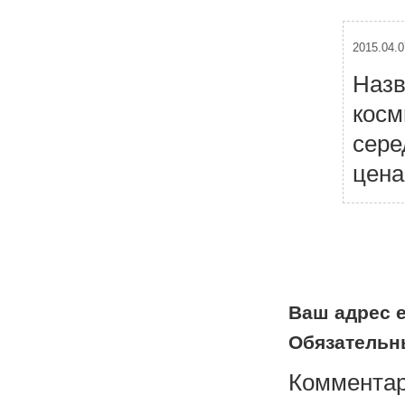
2015.04.0
Назв
косм
сере
цена
Н
а
в
и
г
а
Ваш адрес e
ц
Обязательн
и
я
Коммента
п
о