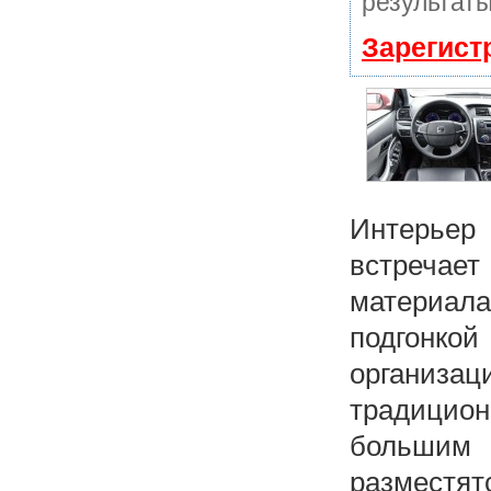
результаты
Зарегист
Интерьер 
встреча
материал
подгонко
организ
традицио
большим
разместя