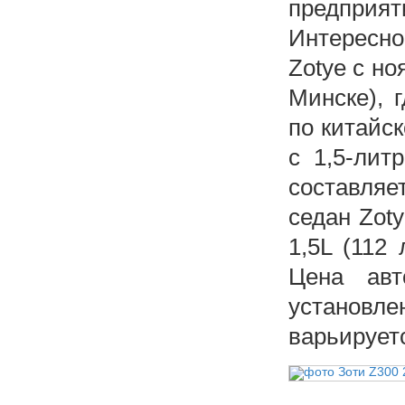
предприят
Интересно
Zotye с но
Минске), 
по китайс
с 1,5-ли
составляе
седан Zot
1,5L (112
Цена авт
установл
варьируетс