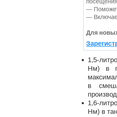
посещения
— Поможет 
— Включает
Для новых
Зарегист
1,5-литр
Нм) в п
максимал
в смеш
производ
1,6-литр
Нм) в та