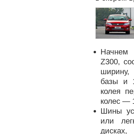
Начнем 
Z300, со
ширину,
базы и 
колея п
колес — 
Шины ус
или лег
дисках,