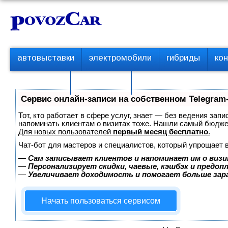
Перейти
К
к
о
контенту
н
т
П
автовыставки
электромобили
гибриды
ко
е
е
р
н
с пробегом
технологии
в
т
о
Сервис онлайн-записи на собственном Telegram
е
м
Тот, кто работает в сфере услуг, знает — без ведения запи
е
напоминать клиентам о визитах тоже. Нашли самый бюдж
Для новых пользователей
первый месяц бесплатно
.
н
ю
Чат-бот для мастеров и специалистов, который упрощает 
—
Сам записывает клиентов и напоминает им о визи
—
Персонализирует скидки, чаевые, кэшбэк и предоп
—
Увеличивает доходимость и помогает больше за
Начать пользоваться сервисом