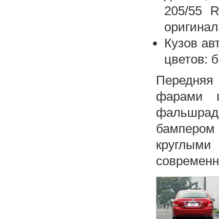
205/55 
оригинал
Кузов ав
цветов: 
Передняя 
фарами г
фальшра
бамперо
круглыми 
современн