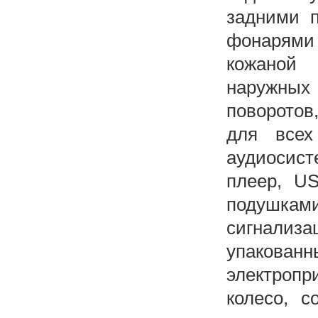
задними п
фонарями 
кожаной
наружных
поворото
для всех
аудиосис
плеер, US
подушками
сигнализ
упакованн
электропр
колесо, 