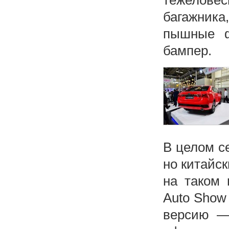
тежелове
багажника
пышные ф
бампер.
В целом с
но китайс
на таком 
Auto Show
версию —