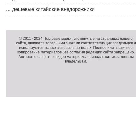
... дешевые китайские внедорожники
Д
о
Д
п
о
К
© 2011 -
2024
. Торговые марки, упомянутые на страницах нашего
сайта, являются товарными знаками соответствующих владельцев и
о
п
о
используются только в справочных целях. Полное или частичное
л
о
п
копирование материалов без согласия редакции сайта запрещено.
н
л
и
Авторство на фото и видео материалы принадлежит их законным
владельцам.
и
н
р
т
и
а
е
т
й
л
е
т
ь
л
н
ь
о
н
е
а
П
м
я
о
С
е
и
д
ч
н
н
в
е
ю
ф
а
т