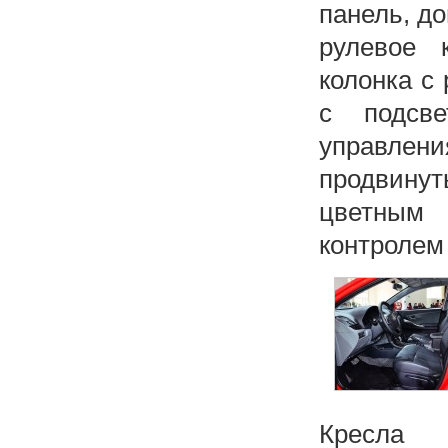
панель, д
рулевое 
колонка с 
с подсве
управлен
продвину
цветным 
контролем
Кресла 