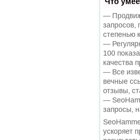
Что уме
— Продвиж
запросов, 
степенью к
— Регулярн
100 показ
качества п
— Все изв
вечные ссы
отзывы, ст
— SeoHamme
запросы, н
SeoHammer
ускоряет п