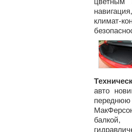
цветным 
навигация
климат-к
безопаснос
Техническ
авто нови
переднюю
МакФерсо
балкой,
гидравли