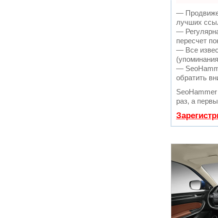
— Продвижен
лучших ссыл
— Регулярна
пересчет по
— Все извес
(упоминания
— SeoHammer
обратить вн
SeoHammer 
раз, а перв
Зарегистр