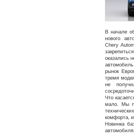
В начале о
нового авт
Chery Autom
закрепиться
оказались н
автомобиль 
рынок Евро
тремя мод
не получи
сосредоточи
Что касаетс
мало. Мы п
технически
комфорта, и
Новинка ба
автомобиля