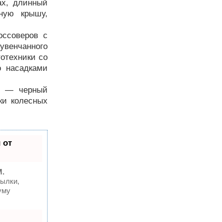
ах, длинный
зную крышу,
оссоверов с
 увенчанного
отехники со
о насадками
м — черный
ки колесных
 от
M.
ылки,
уму