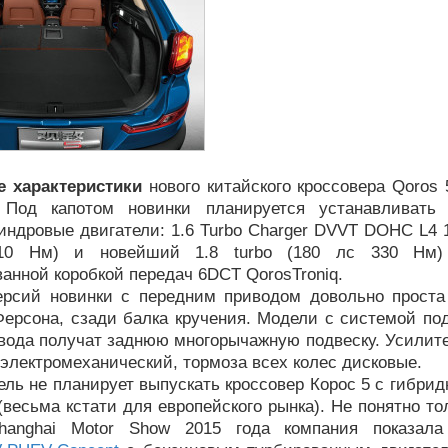
е характеристики
нового китайского кроссовера Qoros 
 Под капотом новинки планируется устанавливать
ндровые двигатели: 1.6 Turbo Charger DVVT DOHC L4 1
10 Нм) и новейший 1.8 turbo (180 лс 330 Нм
анной коробкой передач 6DCT QorosTroniq.
ерсий новинки с передним приводом довольно прост
Ферсона, сзади балка кручения. Модели с системой по
вода получат заднюю многорычажную подвеску. Усилите
электромеханический, тормоза всех колес дисковые.
ль не планирует выпускать кроссовер Корос 5 с гибри
(весьма кстати для европейского рынка). Не понятно то
hanghai Motor Show 2015 года компания показала