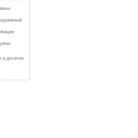
самых
ежедневный
икации
нужно
е в десятки