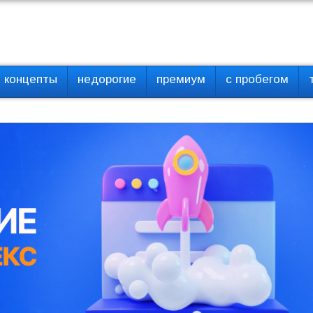
концепты
недорогие
премиум
с пробегом