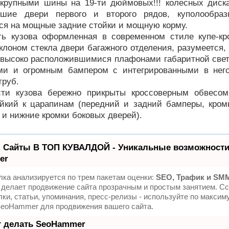
 крупными шины на 19-ти дюймовых!!! колесных диск
ьшие двери первого и второго рядов, куполообра
я на мощные задние стойки и мощную корму.
ть кузова оформленная в современном стиле купе-кр
лоном стекла двери багажного отделения, разумеется,
 высоко расположившимися плафонами габаритной свет
ми и огромным бампером с интегрированными в нег
труб.
сти кузова бережно прикрыты кроссоверным обвесо
ойкий к царапинам (передний и задний бамперы, кром
и и нижние кромки боковых дверей).
 Сайты В ТОП КУВАЛДОЙ - Уникальные возможности
er
ка анализируется по трем пакетам оценки:
SEO, Трафик и SM
делает продвижение сайта прозрачным и простым занятием. Сс
ки, статьи, упоминания, пресс-релизы - используйте по максим
SeoHammer для продвижения вашего сайта.
т делать SeoHammer