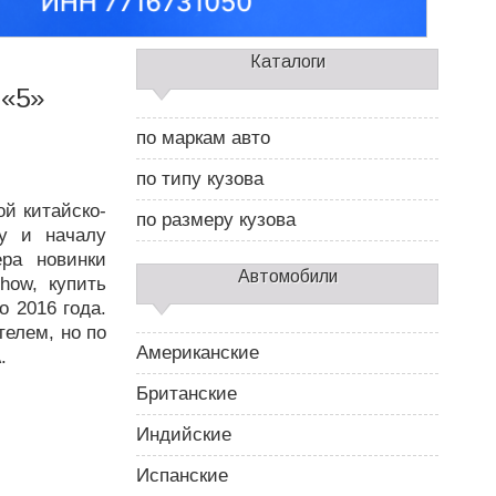
С
Каталоги
а
 «5»
й
д
по маркам авто
б
а
по типу кузова
р
ой китайско-
2
по размеру кузова
ву и началу
ра новинки
Автомобили
how, купить
о 2016 года.
телем, но по
Американские
.
Британские
Индийские
Испанские