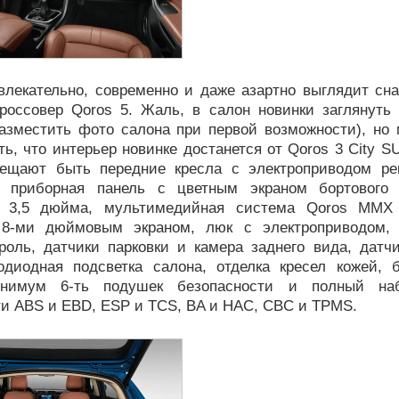
влекательно, современно и даже азартно выглядит сн
кроссовер Qoros 5. Жаль, в салон новинки заглянуть 
азместить фото салона при первой возможности), но 
ь, что интерьер новинке достанется от Qoros 3 City SU
ещают быть передние кресла с электроприводом ре
, приборная панель с цветным экраном бортового
ю 3,5 дюйма, мультимедийная система Qoros ММХ
 8-ми дюймовым экраном, люк с электроприводом, 
троль, датчики парковки и камера заднего вида, датч
тодиодная подсветка салона, отделка кресел кожей, 
инимум 6-ть подушек безопасности и полный на
ти ABS и EBD, ESP и TCS, BA и HAC, CBC и TPMS.