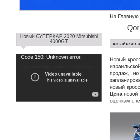
На Главную
Qor
С
Новый СУПЕРКАР 2020 Mitsubishi
а
4000GT
китайские 
й
д
Use
Video
Code 150: Unknown error.
Up/Down
Новый кросс
б
Player
Arrow
keys
израильско
а
Download File: https://youtu.be/EOTXrE5zOb4?
to
increase
_=1
р
продаж, н
or
decrease
1
запланиров
volume.
новый кросс
Цена
новой 
оценкам спе