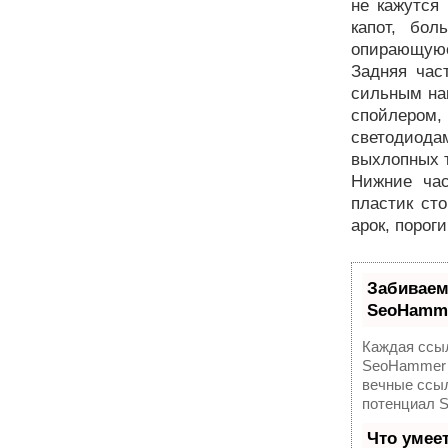
не кажутся
капот, бол
опирающуюс
Задняя час
сильным нак
спойлером,
светодиода
выхлопных 
Нижние ча
пластик ст
арок, порог
Забиваем
SeoHamm
Каждая ссыл
SeoHammer 
вечные ссыл
потенциал 
Что умее