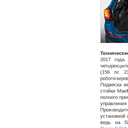
Технически
2017 года.
четырехцили
(156 лс 2
роботизиров
Подвеска в
стойки Мак
полного при
управления 
Производите
установкой 
ведь на S