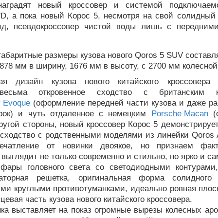
наградят новый кроссовер и системой подключаемо
D, а пока новый Корос 5, несмотря на свой солидный
ид, псевдокроссовер чистой воды лишь с передним
абаритные размеры кузова нового Qoros 5 SUV составл
1878 мм в ширину, 1676 мм в высоту, с 2700 мм колесной
вая дизайн кузова нового китайского кроссовера 
весьма откровенное сходство с британским к
r Evoque
(оформление передней части кузова и даже р
рок) и чуть отдаленное с немецким
Porsche Macan
(
ругой стороны, новый кроссовер Корос 5 демонстрируе
сходство с родственными моделями из линейки Qoros 
печатление от новинки двоякое, но признаем факт
выглядит не только современно и стильно, но ярко и с
фары головного света со светодиодными контурами,
аторная решетка, оригинальная форма солидного
ми круглыми противотуманками, идеально ровная плоск
цевая часть кузова нового китайского кроссовера.
ка выставляет на показ огромные вырезы колесных аро