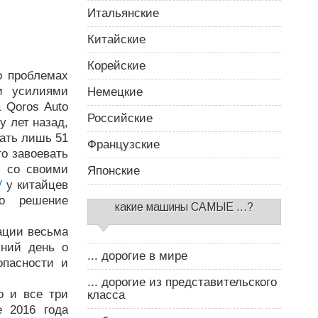
Итальянские
Китайские
Корейские
о проблемах
ми усилиями
Немецкие
а Qoros Auto
Российские
у лет назад,
дать лишь 51
Французские
то завоевать
и со своими
Японские
V
у китайцев
ло решение
какие машины САМЫЕ ...?
ации весьма
шний день о
... дорогие в мире
опасности и
... дорогие из представительского
о и все три
класса
е 2016 года