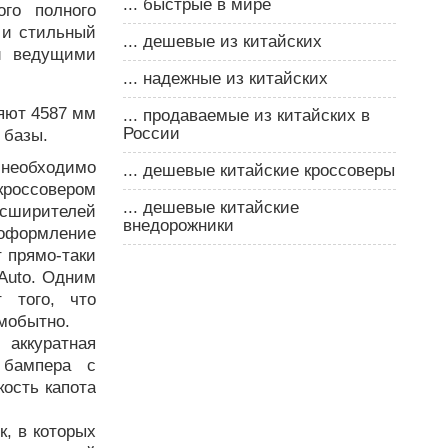
... быстрые в мире
го полного
 и стильный
... дешевые из китайских
и ведущими
... надежные из китайских
яют 4587 мм
... продаваемые из китайских в
России
 базы.
необходимо
... дешевые китайские кроссоверы
россовером
... дешевые китайские
асширителей
внедорожники
оформление
т прямо-таки
Auto. Одним
 того, что
амобытно.
 аккуратная
 бампера с
ость капота
к, в которых