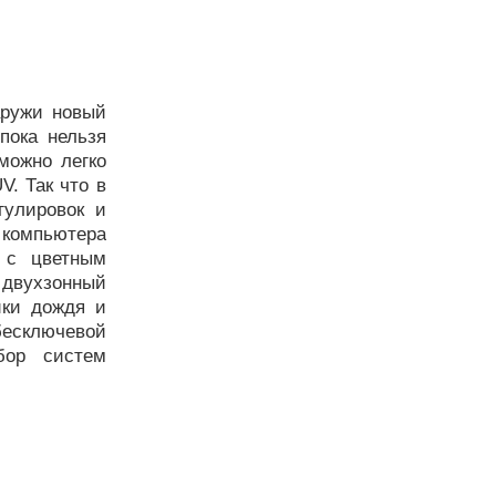
аружи новый
пока нельзя
можно легко
V. Так что в
гулировок и
 компьютера
 с цветным
двухзонный
ики дождя и
бесключевой
бор систем