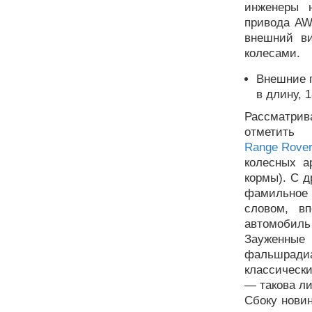
инженеры 
привода AW
внешний в
колесами.
Внешние г
в длину, 
Рассматри
отметить 
Range Rove
колесных а
кормы). С д
фамильное 
словом, в
автомобиль 
Зауженные 
фальшради
классически
— такова ли
Сбоку новин