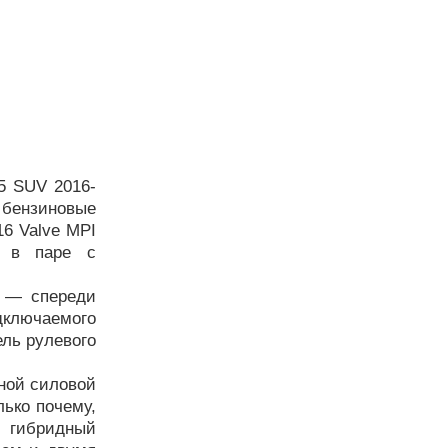
5 SUV 2016-
 бензиновые
6 Valve MPI
) в паре с
а — спереди
дключаемого
ль рулевого
дной силовой
лько почему,
 гибридный