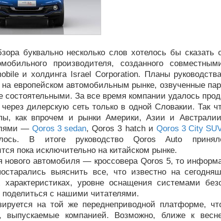
бзора буквально несколько слов хотелось бы сказать 
омобильного производителя, созданного совместны
obile и холдинга Israel Corporation. Планы руководств
 на европейском автомобильным рынке, озвученные пар
е состоятельными. За все время компании удалось про
через дилерскую сеть только в одной Словакии. Так ч
пы, как впрочем и рынки Америки, Азии и Австрали
елями —
Qoros 3 sedan
, Qoros 3 hatch и
Qoros 3 City SU
лось. В итоге руководство Qoros Auto приня
тся пока исключительно на китайском рынке.
я нового автомобиля — кроссовера Qoros 5, то информ
остарались выяснить все, что известно на сегодня
х характеристиках, уровне оснащения системами без
 поделиться с нашими читателями.
зируется на той же переднеприводной платформе, чт
, выпускаемые компанией. Возможно, ближе к весн