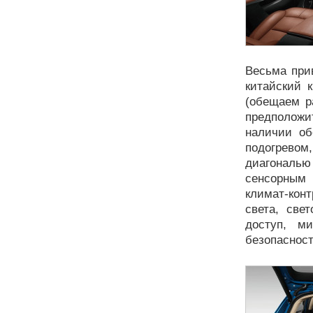
Весьма при
китайский 
(обещаем р
предположит
наличии об
подогревом
диагональ
сенсорным
климат-кон
света, све
доступ, м
безопаснос