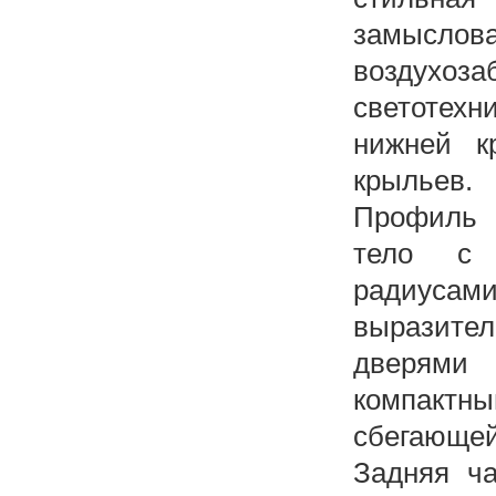
замысло
воздухоз
светотех
нижней к
крыльев.
Профиль 
тело с 
радиуса
выразит
дверями
компактн
сбегающей
Задняя ча