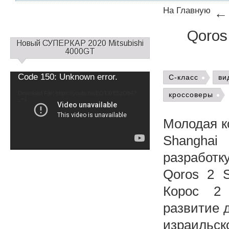
На Главную
Qoros
С
Новый СУПЕРКАР 2020 Mitsubishi
а
4000GT
й
д
Video
Code 150: Unknown error.
C-класс
ви
б
Player
а
Download File: https://youtu.be/EOTXrE5zOb4?
кроссоверы
_=1
р
1
Молодая к
Shanghai
разработк
Qoros 2 
Корос 2 
развитие 
израильс