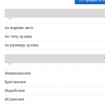
С
а
й
д
по маркам авто
б
а
по типу кузова
р
2
по размеру кузова
Американские
Британские
Индийские
Испанские