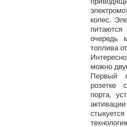
приводящ
электром
колес. Эле
питаются
очередь м
топлива от
Интересно
можно дву
Первый с
розетке 
порта, ус
активаци
стыкуетс
технологию