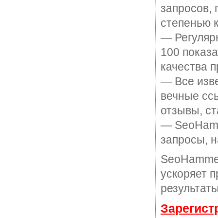
запросов, 
степенью к
— Регулярн
100 показ
качества п
— Все изв
вечные ссы
отзывы, ст
— SeoHamme
запросы, н
SeoHammer
ускоряет п
результаты
Зарегист