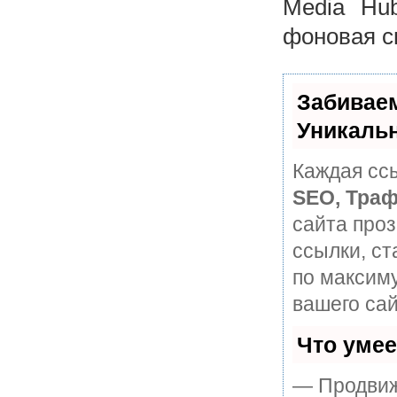
Media Hub
фоновая с
Забивае
Уникаль
Каждая ссы
SEO, Траф
сайта про
ссылки, ст
по максим
вашего сай
Что уме
— Продвиж