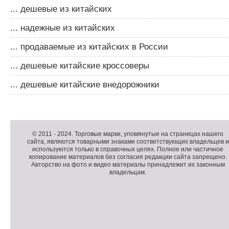
... дешевые из китайских
... надежные из китайских
... продаваемые из китайских в России
... дешевые китайские кроссоверы
... дешевые китайские внедорожники
Д
о
Д
п
о
К
© 2011 -
2024
. Торговые марки, упомянутые на страницах нашего
сайта, являются товарными знаками соответствующих владельцев и
о
п
о
используются только в справочных целях. Полное или частичное
л
о
п
копирование материалов без согласия редакции сайта запрещено.
н
л
и
Авторство на фото и видео материалы принадлежит их законным
владельцам.
и
н
р
т
и
а
е
т
й
л
е
т
ь
л
н
ь