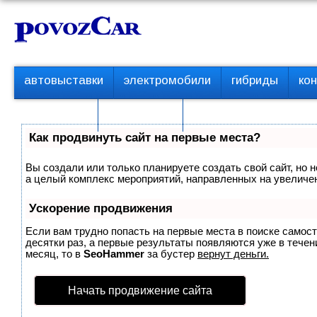
Перейти
К
к
о
контенту
н
т
П
автовыставки
электромобили
гибриды
ко
е
е
р
н
с пробегом
технологии
в
т
о
Как продвинуть сайт на первые места?
е
м
Вы создали или только планируете создать свой сайт, но н
е
а целый комплекс мероприятий, направленных на увеличен
н
ю
Ускорение продвижения
Если вам трудно попасть на первые места в поиске самос
десятки раз, а первые результаты появляются уже в течени
месяц, то в
SeoHammer
за бустер
вернут деньги.
Начать продвижение сайта