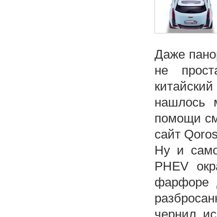
Даже пано
не прост
китайский
нашлось 
помощи см
сайт Qoros
Ну и само
PHEV окр
фарфоре 
разброса
чернил, и