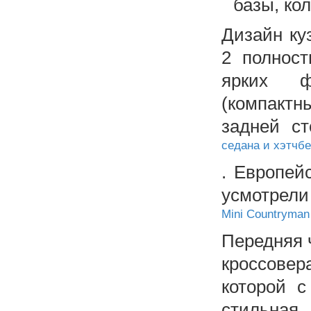
базы, ко
Дизайн ку
2 полност
ярких ф
(компактн
задней с
седана и хэтчбе
. Европей
усмотрел
Mini Countryman
Передняя ч
кроссовер
которой с
стильн