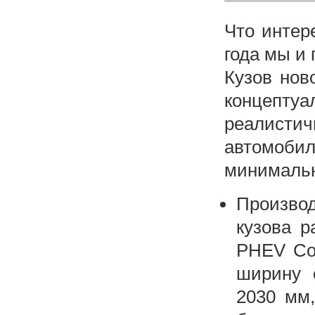
Что интер
года мы и
Кузов нов
концептуа
реалисти
автомоби
минимальн
Производ
кузова р
PHEV Con
ширину 
2030 мм