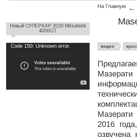
На Главную
Mase
С
Новый СУПЕРКАР 2020 Mitsubishi
а
4000GT
й
д
Video
Code 150: Unknown error.
видео
крос
б
Player
а
Download File: https://youtu.be/EOTXrE5zOb4?
_=1
р
Предлагае
1
Мазерат
информац
техниче
комплект
Мазерати 
2016 года
озвучена 