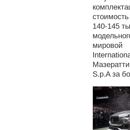
комплект
стоимость
140-145 ты
модельног
мировой
Internatio
Мазератти
S.p.A за 