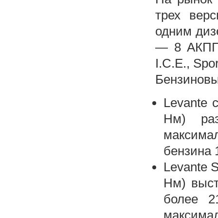
трех вер
одним диз
— 8 АКПП
I.C.E., Spor
Бензиновые
Levante 
Нм) ра
максимал
бензина 
Levante 
Нм) выст
более 2
максимал