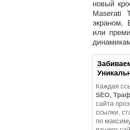
новый кро
Maserati 
экраном, 
или преми
динамикам
Забивае
Уникаль
Каждая ссы
SEO, Траф
сайта про
ссылки, ст
по максим
вашего сай