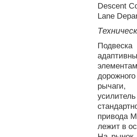
Descent Co
Lane Depart
Техническ
Подвеска
адаптив
элемента
дорожного
рычаги, 
усилитель
стандарт
привода Ma
лежит в о
На рынок 