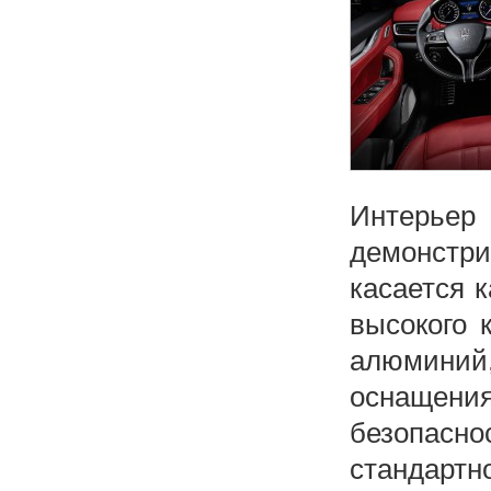
Интерье
демонстр
касается 
высокого 
алюминий
оснащени
безопас
стандарт