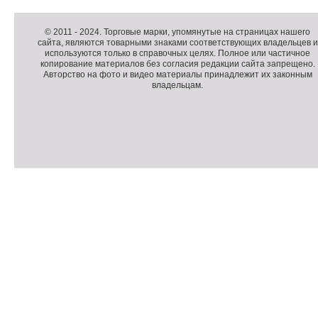
Д
о
Д
п
о
К
© 2011 -
2024
. Торговые марки, упомянутые на страницах нашего
сайта, являются товарными знаками соответствующих владельцев и
о
п
о
используются только в справочных целях. Полное или частичное
л
о
п
копирование материалов без согласия редакции сайта запрещено.
н
л
и
Авторство на фото и видео материалы принадлежит их законным
владельцам.
и
н
р
т
и
а
е
т
й
л
е
т
ь
л
н
ь
о
н
е
а
П
м
я
о
С
е
и
д
ч
н
н
в
е
ю
ф
а
т
о
л
ч
р
и
м
к
а
и
ц