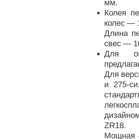
мм.
Колея п
колес — 
Длина пе
свес — 1
Для ок
предлага
Для верс
и 275-с
станда
легкоспл
дизайном
ZR18.
Мощная 4