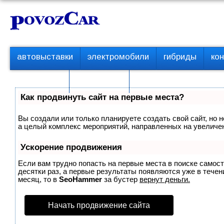
Перейти
К
к
о
контенту
н
т
П
автовыставки
электромобили
гибриды
ко
е
е
р
н
с пробегом
технологии
в
т
о
Как продвинуть сайт на первые места?
е
м
Вы создали или только планируете создать свой сайт, но н
е
а целый комплекс мероприятий, направленных на увеличен
н
ю
Ускорение продвижения
Если вам трудно попасть на первые места в поиске самос
десятки раз, а первые результаты появляются уже в течени
месяц, то в
SeoHammer
за бустер
вернут деньги.
Начать продвижение сайта