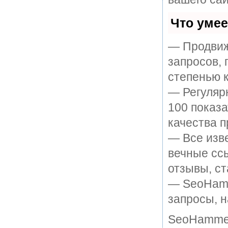
Что уме
— Продвиж
запросов, 
степенью к
— Регулярн
100 показ
качества п
— Все изв
вечные ссы
отзывы, ст
— SeoHamme
запросы, н
SeoHammer