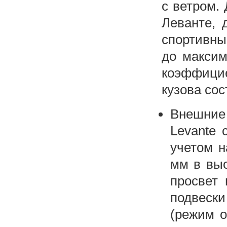
с ветром.
Леванте, 
спортивны
до максим
коэффици
кузова сос
Внешние
Levante 
учетом н
мм в выс
просвет
подвеск
(режим o