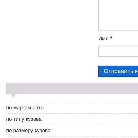
*
Имя
С
а
й
д
по маркам авто
б
а
по типу кузова
р
2
по размеру кузова