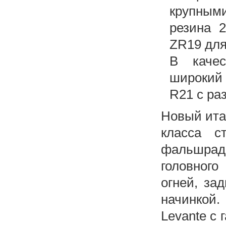
крупным
резина 
ZR19 для
В качес
широкий 
R21 с ра
Новый ита
класса с
фальшра
головного
огней, за
начинкой.
Levante с