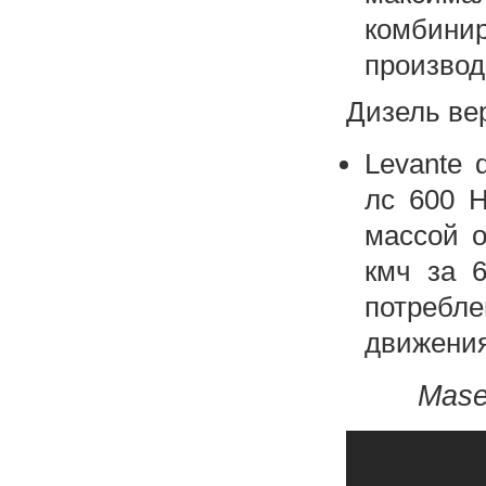
комбини
производ
Дизель вер
Levante 
лс 600 Н
массой о
кмч за 6
потреб
движения
Mase