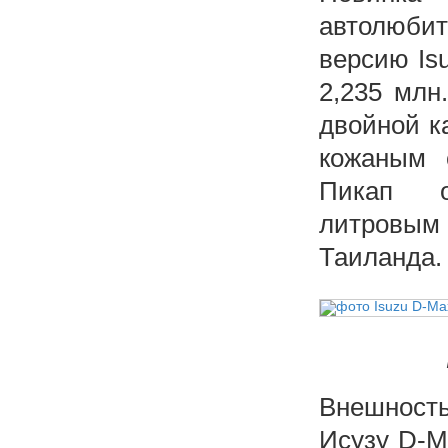
автолюби
версию Is
2,235 млн
двойной к
кожаным 
Пикап о
литровым 
Таиланда.
Внешност
Исузу D-Ma