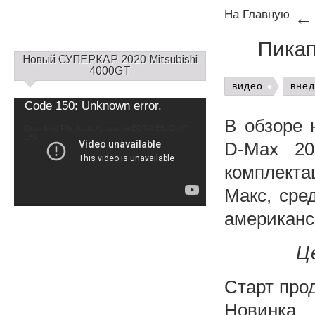
На Главную
Пикап
С
Новый СУПЕРКАР 2020 Mitsubishi
а
4000GT
й
видео
вне
д
Video
Code 150: Unknown error.
б
Player
В обзоре 
а
Download File: https://youtu.be/EOTXrE5zOb4?
_=1
р
D-Max 20
1
комплекта
Макс, сре
американск
Ц
Старт прод
Новинк