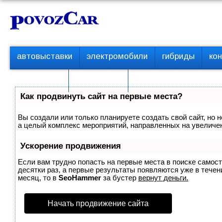
Перейти
К
к
о
контенту
н
т
П
автовыставки
электромобили
гибриды
ко
е
е
р
н
с пробегом
технологии
в
т
о
Как продвинуть сайт на первые места?
е
м
Вы создали или только планируете создать свой сайт, но н
е
а целый комплекс мероприятий, направленных на увеличен
н
ю
Ускорение продвижения
Если вам трудно попасть на первые места в поиске самос
десятки раз, а первые результаты появляются уже в течени
месяц, то в
SeoHammer
за бустер
вернут деньги.
Начать продвижение сайта