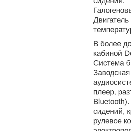
сидений,
Галогено
Двигател
температу
В более до
кабиной D
Система бе
Заводская
аудиосист
плеер, ра
Bluetooth)
сидений, 
рулевое ко
электрорег