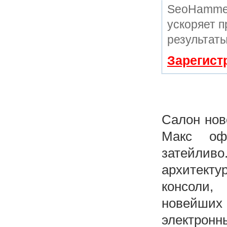
SeoHammer
ускоряет п
результаты
Зарегист
Салон нов
Макс оф
затейливо
архитект
консоли,
новейши
электрон