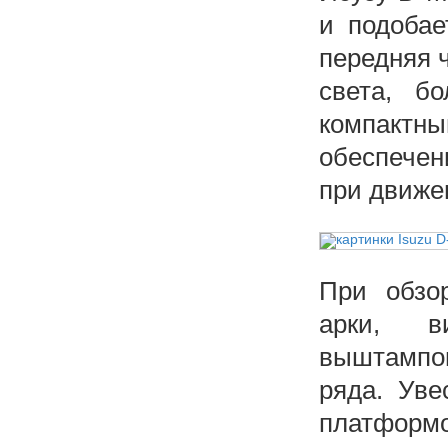
и подобае
передняя 
света, б
компактн
обеспечен
при движе
При обзо
арки, в
выштампов
ряда. Уве
платформо