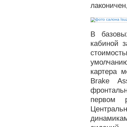
лаконичен
В базовы
кабиной з
стоимост
умолчани
картера м
Brake As
фронталь
первом р
Центральн
динамика