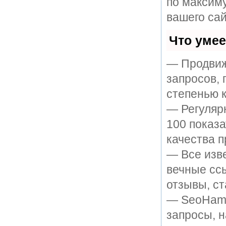
по максим
вашего сай
Что уме
— Продвиж
запросов, 
степенью к
— Регулярн
100 показ
качества п
— Все изв
вечные ссы
отзывы, ст
— SeoHamme
запросы, н