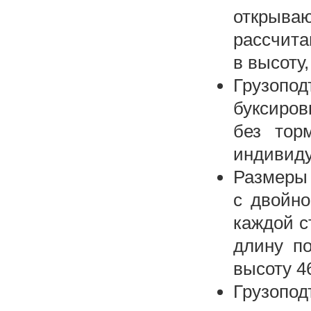
открыва
рассчита
в высоту,
Грузопод
буксиров
без тор
индивиду
Размеры 
с двойно
каждой с
длину п
высоту 4
Грузопо