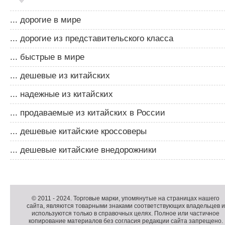
... дорогие в мире
... дорогие из представительского класса
... быстрые в мире
... дешевые из китайских
... надежные из китайских
... продаваемые из китайских в России
... дешевые китайские кроссоверы
... дешевые китайские внедорожники
Д
о
Д
п
о
К
© 2011 -
2024
. Торговые марки, упомянутые на страницах нашего
сайта, являются товарными знаками соответствующих владельцев и
о
п
о
используются только в справочных целях. Полное или частичное
л
о
п
копирование материалов без согласия редакции сайта запрещено.