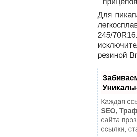
прицепов
Для пикап
легкоспл
245/70R1
исключите
резиной Br
Забивае
Уникаль
Каждая ссы
SEO, Траф
сайта про
ссылки, ст