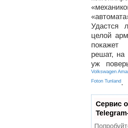
«механик
«автомата
Удастся 
целой арм
покажет 
решат, на
уж повер
Volkswagen Ama
Foton Tunland
.
Сервис о
Telegram
Попробуйте