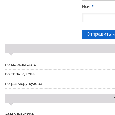
*
Имя
С
а
й
д
по маркам авто
б
а
по типу кузова
р
2
по размеру кузова
Американские