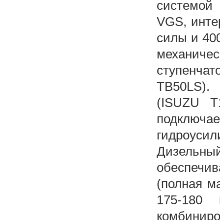
системой 
VGS, инте
силы и 40
механическ
ступенчат
TB50LS). 
(ISUZU T
подключа
гидроусил
Дизельны
обеспечив
(полная м
175-180 
комбиниро