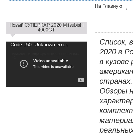
На Главную
←
С
Новый СУПЕРКАР 2020 Mitsubishi
а
4000GT
й
Список, 
д
Video
Code 150: Unknown error.
б
Player
2020 в Р
а
Download File: https://youtu.be/EOTXrE5zOb4?
_=1
р
в кузове 
1
американ
странах.
Обзоры н
характер
комплект
материа
реальных