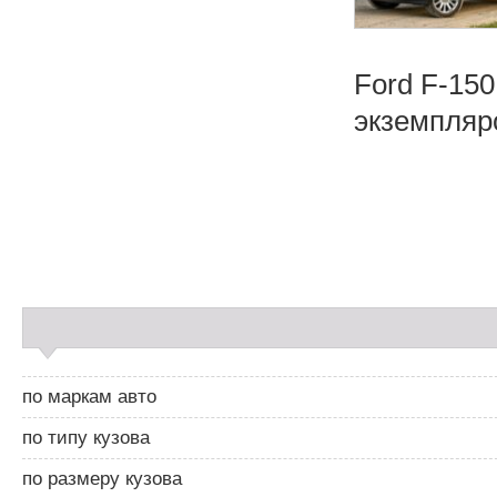
Ford F-150
экземпляро
Н
а
в
и
С
г
а
а
й
ц
д
и
по маркам авто
б
я
а
п
по типу кузова
р
о
2
з
по размеру кузова