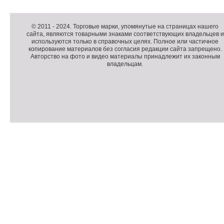
Д
о
Д
п
о
К
© 2011 -
2024
. Торговые марки, упомянутые на страницах нашего
сайта, являются товарными знаками соответствующих владельцев и
о
п
о
используются только в справочных целях. Полное или частичное
л
о
п
копирование материалов без согласия редакции сайта запрещено.
н
л
и
Авторство на фото и видео материалы принадлежит их законным
владельцам.
и
н
р
т
и
а
е
т
й
л
е
т
ь
л
н
ь
о
н
е
а
П
м
я
о
С
е
и
д
ч
н
н
в
е
ю
ф
а
т
о
л
ч
р
и
м
к
а