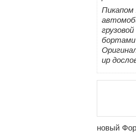
Пикапом 
автомоби
грузовой
бортами
Оригинал
up досло
новый Фор