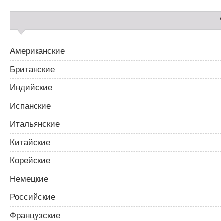
а
п
и
с
я
м
Американские
Британские
Индийские
Испанские
Итальянские
Китайские
Корейские
Немецкие
Российские
Французские