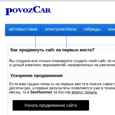
Перейти
К
к
о
контенту
н
т
П
автовыставки
электромобили
гибриды
ко
е
е
р
н
с пробегом
технологии
в
т
о
Как продвинуть сайт на первые места?
е
м
Вы создали или только планируете создать свой сайт, но н
е
а целый комплекс мероприятий, направленных на увеличен
н
ю
Ускорение продвижения
Если вам трудно попасть на первые места в поиске самос
десятки раз, а первые результаты появляются уже в течени
месяц, то в
SeoHammer
за бустер
вернут деньги.
Начать продвижение сайта