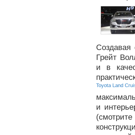
Создавая 
Грейт Вол
и в каче
практиче
Toyota Land Crui
максималь
и интерье
(смотрит
конструкц