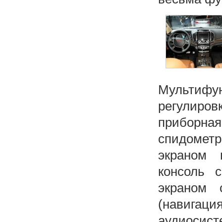
Мультиф
регулиров
приборна
спидомет
экраном 
консоль 
экраном 
(навигац
аудиосист