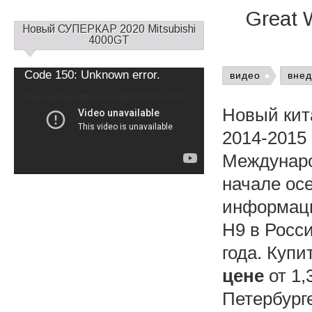
Great 
С
Новый СУПЕРКАР 2020 Mitsubishi
а
4000GT
й
д
Video
Code 150: Unknown error.
видео
вне
б
Player
а
Download File: https://youtu.be/EOTXrE5zOb4?
_=1
р
Новый кит
1
2014-2015 
Междунаро
начале ос
информаци
Н9 в Росс
года. Купи
цене
от 1,
Петербург