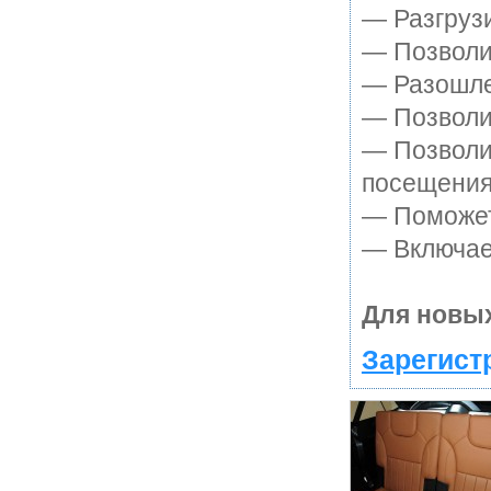
— Разгруз
— Позволит
— Разошле
— Позволит
— Позволи
посещения
— Поможет 
— Включает
Для новых
Зарегист