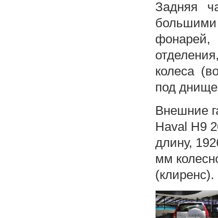
Задняя ч
большими
фонарей,
отделени
колеса (в
под днище
Внешние г
Haval H9 2
длину, 192
мм колесн
(клиренс).