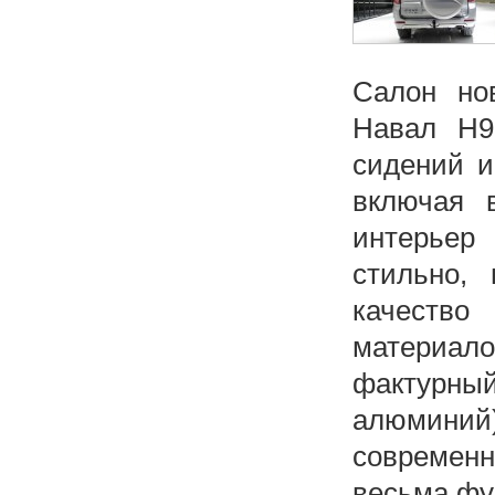
Салон нов
Навал Н9
сидений и
включая 
интерьер
стильно, 
качеств
материа
фактурный
алюминий
современн
весьма фу