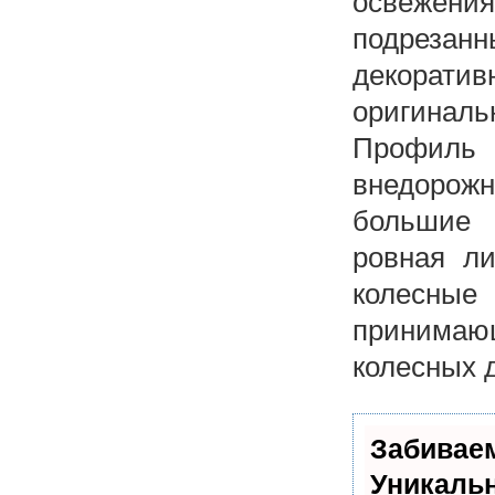
освежени
подрезан
декорати
оригиналь
Профиль 
внедорож
большие 
ровная ли
колесные
принимающ
колесных 
Забивае
Уникаль