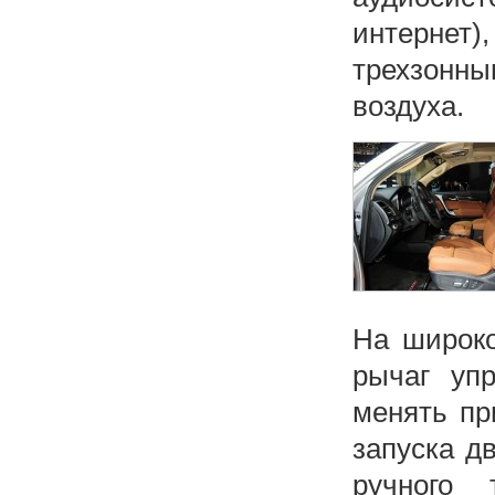
интернет
трехзонны
воздуха.
На широко
рычаг уп
менять пр
запуска д
ручного 