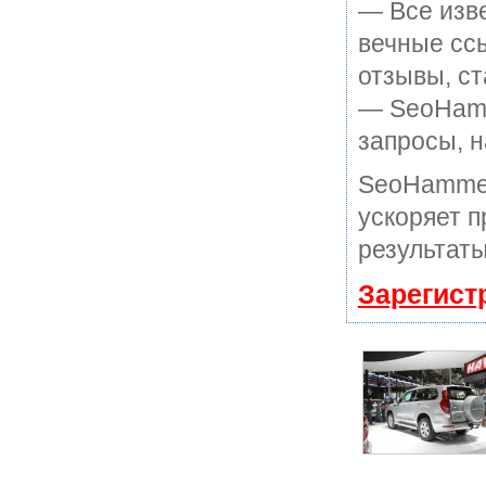
— Все изв
вечные ссы
отзывы, ст
— SeoHamme
запросы, н
SeoHammer
ускоряет п
результаты
Зарегист