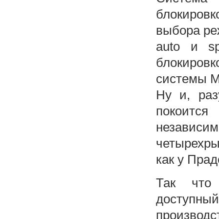
блокиро
выбора ре
auto и s
блокировк
системы Mul
Ну и, раз
покоится
независи
четырехры
как у Прад
Так что
доступн
производст