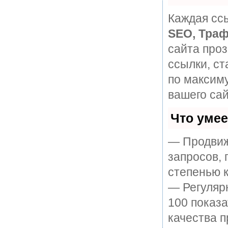
Каждая ссы
SEO, Траф
сайта про
ссылки, ст
по максим
вашего сай
Что уме
— Продвиж
запросов, 
степенью к
— Регулярн
100 показ
качества п