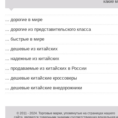
какие 
... дорогие в мире
... дорогие из представительского класса
... быстрые в мире
... дешевые из китайских
... надежные из китайских
... продаваемые из китайских в России
... дешевые китайские кроссоверы
... дешевые китайские внедорожники
Д
о
Д
п
о
К
© 2011 -
2024
. Торговые марки, упомянутые на страницах нашего
сайта, являются товарными знаками соответствующих владельцев и