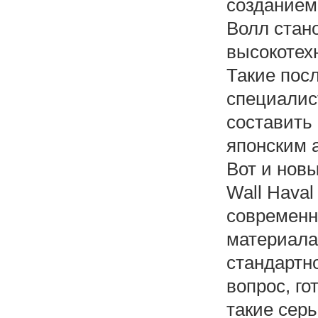
созданием
Волл стан
высокотех
Такие пос
специалис
составить
японским 
Вот и нов
Wall Haval
современн
материала
стандартн
вопрос, г
такие сер