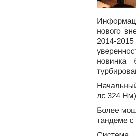
Информ
нового вн
2014-201
увереннос
новинка 
турбирова
Начальный
лс 324 Нм)
Более мощ
тандеме с
Система