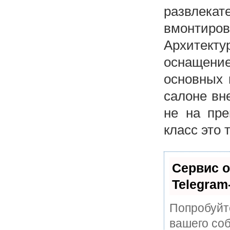
развлека
вмонтиров
Архитект
оснащени
основных 
салоне вн
не на пре
класс это 
Сервис о
Telegram
Попробуйте
вашего соб