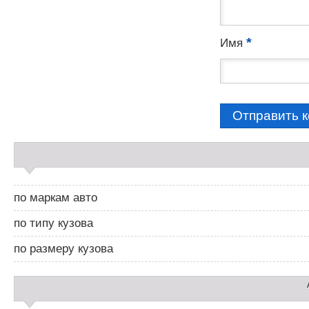
*
Имя
С
а
й
д
по маркам авто
б
а
по типу кузова
р
2
по размеру кузова