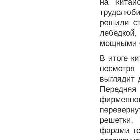
на китай
трудолюби
решили ст
лебедкой
мощными 
В итоге к
несмотря
выглядит 
Передняя 
фирменно
перевер
решетки,
фарами го