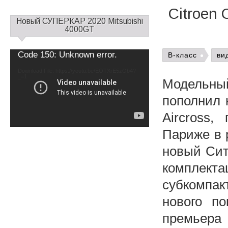
Citroen 
С
Новый СУПЕРКАР 2020 Mitsubishi
а
4000GT
й
д
Video
Code 150: Unknown error.
B-класс
ви
б
Player
а
Download File: https://youtu.be/EOTXrE5zOb4?
_=1
р
Модельн
1
пополнил 
Aircross
Париже в 
новый Сит
комплекта
субкомпак
нового п
премьера 