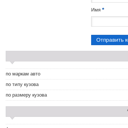
*
Имя
С
а
й
д
по маркам авто
б
а
по типу кузова
р
2
по размеру кузова