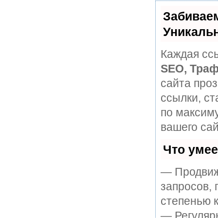
Забивае
Уникаль
Каждая ссы
SEO, Траф
сайта про
ссылки, ст
по максим
вашего сай
Что уме
— Продвиж
запросов, 
степенью к
— Регулярн