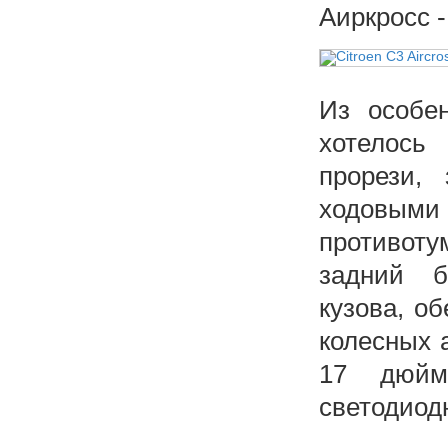
Аиркросс -
Из особен
хотелось
прорези,
ходовым
противоту
задний б
кузова, о
колесных 
17 дюйм
светодиод