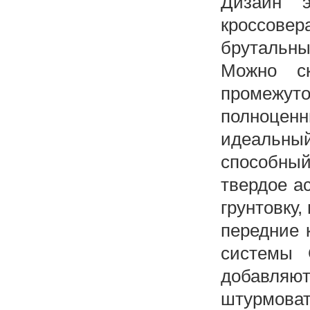
Дизайн э
кроссове
брутальн
Можно ск
промежу
полноце
идеальны
способны
твердое а
грунтовку,
передние 
системы G
добавляют
штурмова