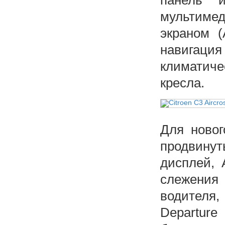
мультимед
экраном (A
навигаци
климатиче
кресла.
Для новог
продвинут
дисплей, A
слежения
водителя
Departu