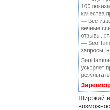
100 показ
качества п
— Все изв
вечные ссы
отзывы, ст
— SeoHamme
запросы, н
SeoHammer
ускоряет п
результаты
Зарегист
Широкий в
возможнос