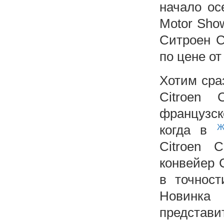
начало ос
Motor Sho
Ситроен С
по цене от
Хотим сра
Citroen 
французск
когда в
Ж
Citroen C
конвейер 
в точност
Новинк
представ