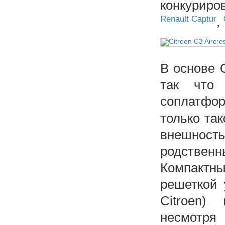
конкуриро
Renault Captur
,
В основе 
так что
соплатфор
только та
внешнос
родстве
Компакт
решеткой 
Citroen)
несмотря