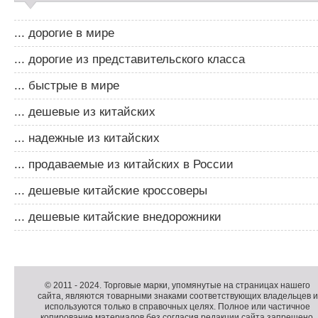
... дорогие в мире
... дорогие из представительского класса
... быстрые в мире
... дешевые из китайских
... надежные из китайских
... продаваемые из китайских в России
... дешевые китайские кроссоверы
... дешевые китайские внедорожники
Д
о
Д
п
о
К
© 2011 -
2024
. Торговые марки, упомянутые на страницах нашего
сайта, являются товарными знаками соответствующих владельцев и
о
п
о
используются только в справочных целях. Полное или частичное
л
о
п
копирование материалов без согласия редакции сайта запрещено.