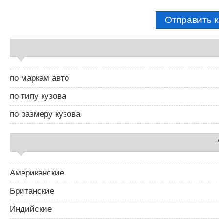
С
а
й
д
по маркам авто
б
а
по типу кузова
р
2
по размеру кузова
Американские
Британские
Индийские