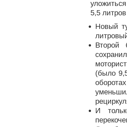
уложиться
5,5 литров
Новый ту
литровый
Второй 
сохрани
моторис
(было 9,
оборота
уменьши
рециркул
И тольк
перекоч