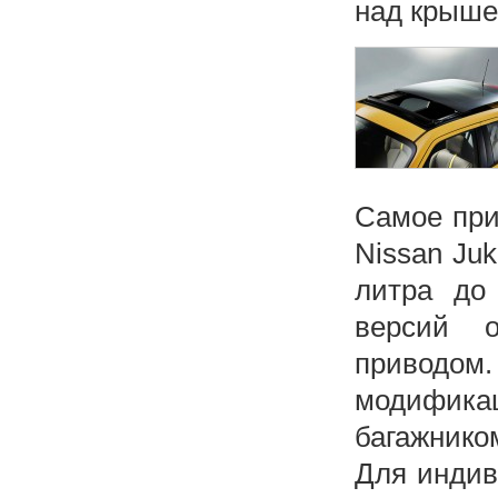
над крышей
Самое при
Nissan Ju
литра до
версий о
приводо
модифика
багажнико
Для индив