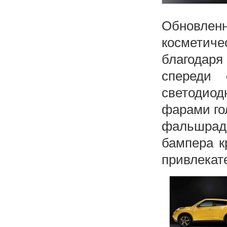
Обновленн
косметиче
благодаря
спереди 
светодиод
фарами го
фальшрад
бампера к
привлекат