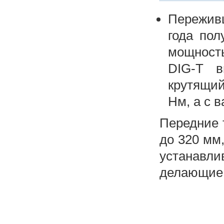
Переживш
года пол
мощност
DIG-T в
крутящий
Нм, а с 
Передние 
до 320 мм
устанавли
делающие 