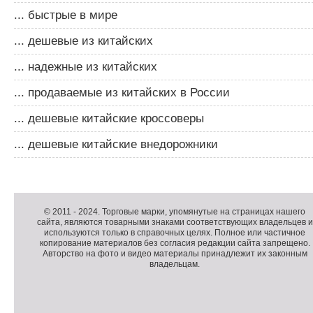
... быстрые в мире
... дешевые из китайских
... надежные из китайских
... продаваемые из китайских в России
... дешевые китайские кроссоверы
... дешевые китайские внедорожники
Д
о
Д
п
о
К
© 2011 -
2024
. Торговые марки, упомянутые на страницах нашего
сайта, являются товарными знаками соответствующих владельцев и
о
п
о
используются только в справочных целях. Полное или частичное
л
о
п
копирование материалов без согласия редакции сайта запрещено.
н
л
и
Авторство на фото и видео материалы принадлежит их законным
владельцам.
и
н
р
т
и
а
е
т
й
л
е
т