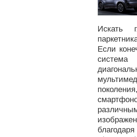
Искать 
паркетника
Если коне
система 
диагональ
мультимед
поколени
смартфон
различн
изображе
благодаря