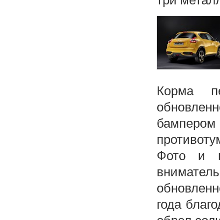
Корма п
обновлен
бампер
противоту
Фото и в
внимател
обновленн
года благ