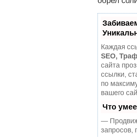
обрел сол
Забивае
Уникаль
Каждая ссы
SEO, Траф
сайта про
ссылки, ст
по максим
вашего сай
Что уме
— Продвиж
запросов, 