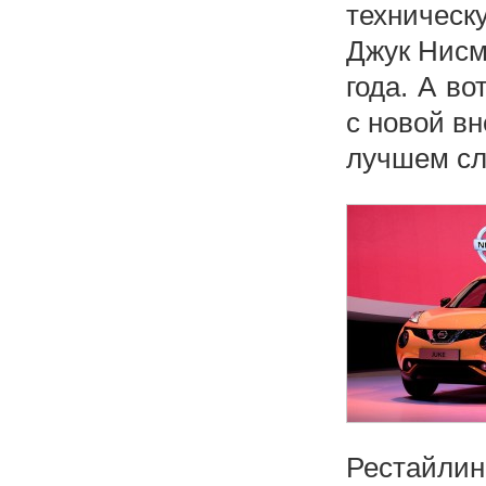
техническ
Джук Нисм
года. А в
с новой в
лучшем слу
Рестайли