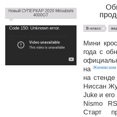
Об
С
Новый СУПЕРКАР 2020 Mitsubishi
прод
а
4000GT
й
д
Video
Code 150: Unknown error.
B-класс
ви
б
Player
а
Download File: https://youtu.be/EOTXrE5zOb4?
_=1
р
Мини крос
1
года с об
официальн
на
Женевском
на стенде
Ниссан Жу
Juke и ег
Nismo RS
Старт п