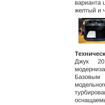
варианта 
желтый и 
Техническ
Джук 201
модерниза
Базовым 
модельн
турбирова
оснащаем