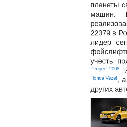
планеты с
машин. 
реализова
22379 в Р
лидер сег
фейслифт
учесть п
Peugeot 2008
Honda Vezel
, 
других ав