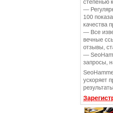
степенью к
— Регулярн
100 показ
качества п
— Все изв
вечные ссы
отзывы, ст
— SeoHamme
запросы, н
SeoHammer
ускоряет п
результаты
Зарегист