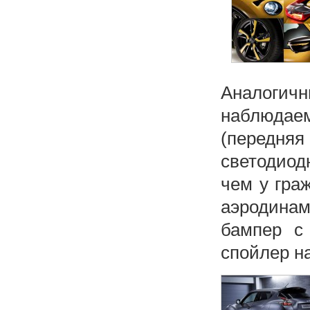
Аналогич
наблюдаем
(передня
светодио
чем у гра
аэродина
бампер с
спойлер на