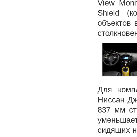
View Moni
Shield (
объектов 
столкновен
Для комп
Ниссан Дж
837 мм ст
уменьшает
сидящих н