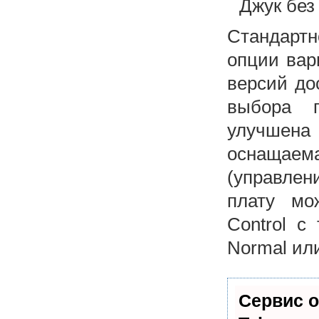
Джук без
Стандартн
опции вар
версий до
выбора п
улучшен
оснащаем
(управлен
плату мо
Control с
Normal или
Сервис о