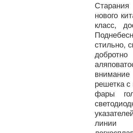
Старания
нового ки
класс, д
Поднебесн
стильно, 
добротн
аляповат
внимани
решетка с
фары го
светодио
указател
линии к
легкоспла