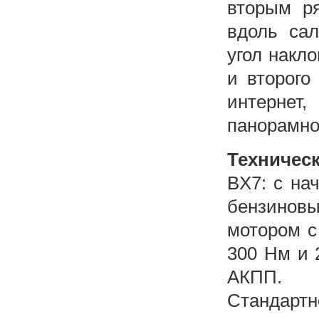
вторым р
вдоль са
угол накло
и второго
интернет
панорамно
Техничес
BX7: с на
бензинов
мотором с
300 Нм и 
АКПП.
Стандарт