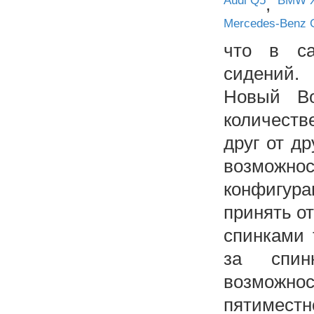
Audi Q5
,
BMW 
Mercedes-Benz
что в са
сидений.
Новый Bo
количеств
друг от д
возможнос
конфигура
принять от
спинками 
за спин
возможнос
пятиместн