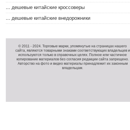
... дешевые китайские кроссоверы
... дешевые китайские внедорожники
Д
о
Д
п
о
К
© 2011 -
2024
. Торговые марки, упомянутые на страницах нашего
сайта, являются товарными знаками соответствующих владельцев и
о
п
о
используются только в справочных целях. Полное или частичное
л
о
п
копирование материалов без согласия редакции сайта запрещено.
н
л
и
Авторство на фото и видео материалы принадлежит их законным
владельцам.
и
н
р
т
и
а
е
т
й
л
е
т
ь
л
н
ь
о
н
е
а
П
м
я
о
С
е
и
д
ч
н
н