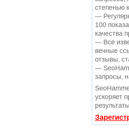
степенью к
— Регулярн
100 показ
качества п
— Все изв
вечные ссы
отзывы, ст
— SeoHamme
запросы, н
SeoHammer
ускоряет п
результаты
Зарегист