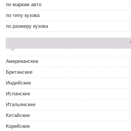
д
по маркам авто
б
а
по типу кузова
р
2
по размеру кузова
Американские
Британские
Индийские
Испанские
Итальянские
Китайские
Корейские