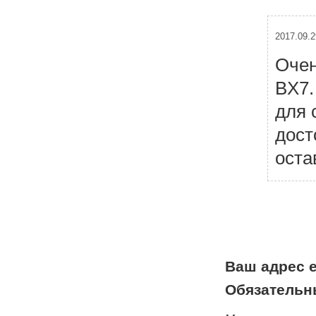
2017.09.2
Очен
BX7.
для 
дост
оста
Н
а
в
и
г
а
Ваш адрес e
ц
Обязательн
и
я