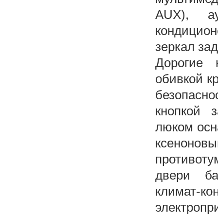
AUX), а
кондицио
зеркал зад
Дорогие 
обивкой к
безопасно
кнопкой 
люком осн
ксенон
противот
двери ба
климат-
электропр