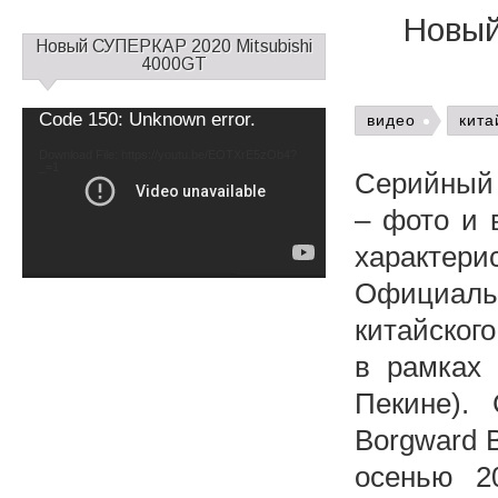
Новый
С
Новый СУПЕРКАР 2020 Mitsubishi
а
4000GT
й
д
Video
Code 150: Unknown error.
видео
кита
б
Player
а
Download File: https://youtu.be/EOTXrE5zOb4?
_=1
р
Серийный 
1
– фото и 
характер
Официал
китайског
в рамках 
Пекине).
Borgward 
осенью 2