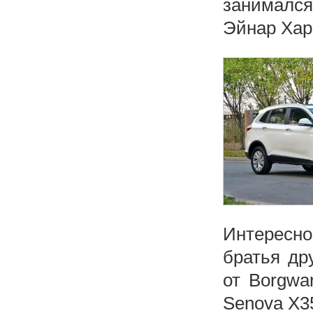
занималс
Эйнар Хар
Интересно
братья др
от Borgwa
Senova X3