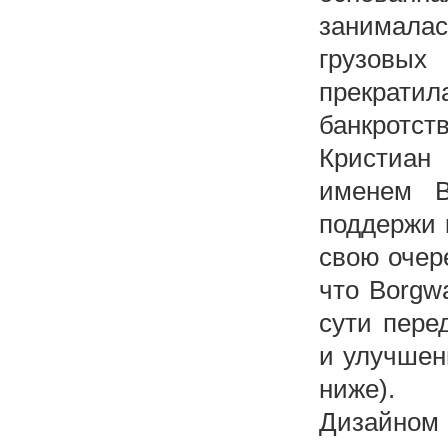
занималас
грузовых
прекрати
банкротст
Кристиан
именем B
поддержи 
свою очер
что Borgwa
сути пере
и улучшен
ниже).
Дизайном 