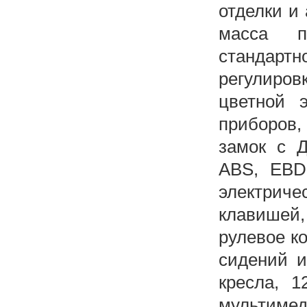
отделки и 
масса п
стандар
регулиров
цветной 
приборов,
замок с Д
ABS, EBD,
электрич
клавишей,
рулевое ко
сидений и
кресла, 1
мультимед