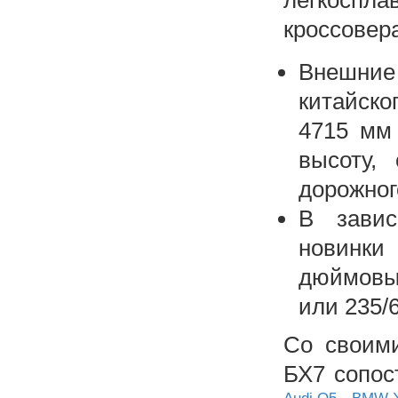
кроссовер
Внешние
китайско
4715 мм
высоту,
дорожног
В завис
новинки
дюймовы
или 235/
Со своими
БХ7 сопос