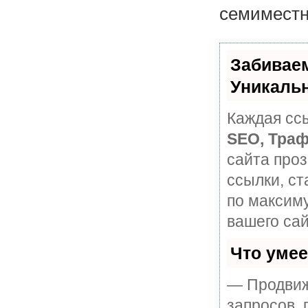
семиместн
Забивае
Уникаль
Каждая ссы
SEO, Траф
сайта про
ссылки, ст
по максим
вашего сай
Что уме
— Продвиж
запросов, 