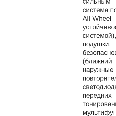
сильным 
система по
All-Whee
устойчиво
системой),
подушки,
безопасн
(ближний
наружные 
повторит
светодио
передни
тониров
мультифун