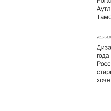
Fort
Аутл
Тамо
2015.04.0
Диза
года
Росс
стар
хоче
Н
а
в
и