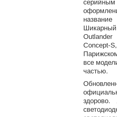
серийным 
оформлен
название
Шикарный
Outlander
Concept-S
Парижском
все модели
частью.
Обновлен
официаль
здорово.
светоди