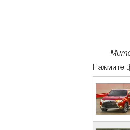
Митс
Нажмите ф