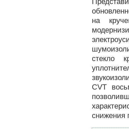
Представи
обновленн
на круче
модерни
электр
шумоизол
стекло к
уплотни
звукоизол
CVT восьм
позволивш
характери
снижения 