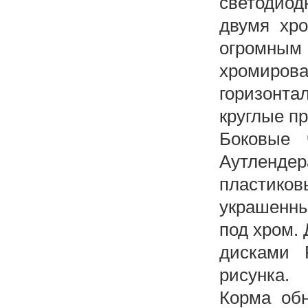
светодиод
двумя хр
огромным
хромирова
горизонта
круглые п
Боковые 
Аутленде
пластико
украшенны
под хром.
дисками 
рисунка.
Корма обн