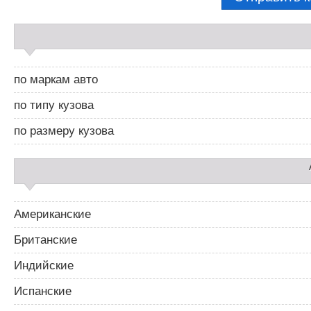
С
а
й
д
по маркам авто
б
а
по типу кузова
р
2
по размеру кузова
Американские
Британские
Индийские
Испанские