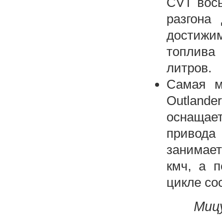
CVT вось
разгона
достижи
топлива
литров.
Самая м
Outlande
оснащае
привода
занимает
кмч, а 
цикле со
Миц