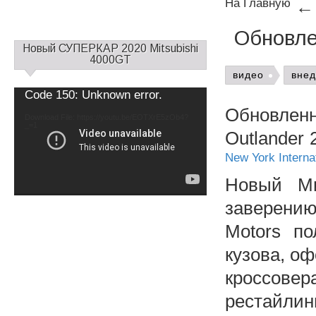
На Главную
Обновле
С
Новый СУПЕРКАР 2020 Mitsubishi
а
4000GT
й
видео
вне
д
Video
Code 150: Unknown error.
б
Player
Обновлен
а
Download File: https://youtu.be/EOTXrE5zOb4?
_=1
р
Outlander 
1
New York Interna
Новый Ми
заверени
Motors п
кузова, о
кроссовер
рестайли