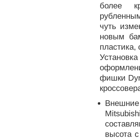
более к
рубленным
чуть изме
новым ба
пластика, 
Установ
оформлени
фишки Dyn
кроссовер
Внешние 
Mitsubis
составл
высота с