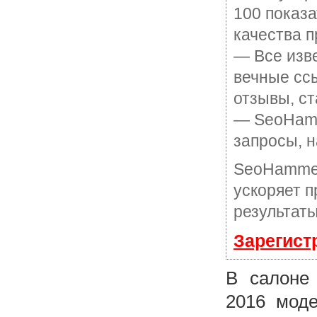
100 показ
качества п
— Все изв
вечные ссы
отзывы, ст
— SeoHamme
запросы, н
SeoHammer
ускоряет п
результаты
Зарегист
В салоне 
2016 моде