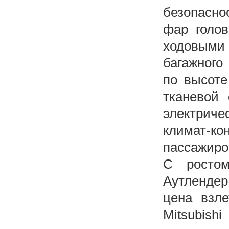
безопаснос
фар голов
ходовыми
багажного
по высоте
тканевой 
электриче
климат-ко
пассажиро
С ростом
Аутлендер
цена взл
Mitsubish