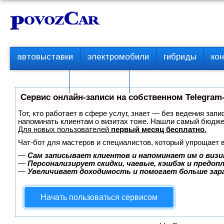
Перейти
К
к
о
контенту
н
т
П
автовыставки
электромобили
гибриды
ко
е
е
р
н
с пробегом
технологии
в
т
о
Сервис онлайн-записи на собственном Telegram
е
м
Тот, кто работает в сфере услуг, знает — без ведения запи
е
напоминать клиентам о визитах тоже. Нашли самый бюдж
Для новых пользователей
первый месяц бесплатно
.
н
ю
Чат-бот для мастеров и специалистов, который упрощает 
—
Сам записывает клиентов и напоминает им о визи
—
Персонализирует скидки, чаевые, кэшбэк и предоп
—
Увеличивает доходимость и помогает больше за
Начать пользоваться сервисом