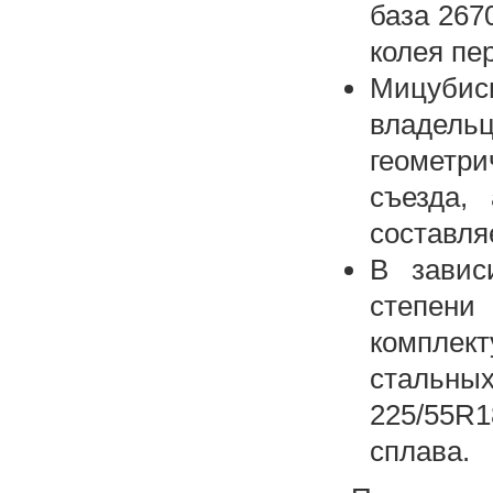
база 267
колея пе
Мицубис
владел
геометри
съезда,
составляе
В завис
степен
комплект
стальны
225/55R
сплава.