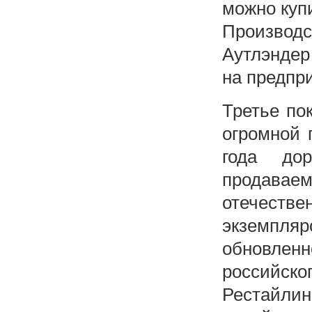
можно куп
Производ
Аутлэндер
на предпр
Третье по
огромной 
года до
продавае
отечеств
экземпляр
обновлен
российског
Рестайл