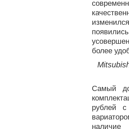
современн
качестве
изменился
появили
усоверше
более удо
Mitsubis
Самый до
комплекта
рублей с
вариаторо
наличие