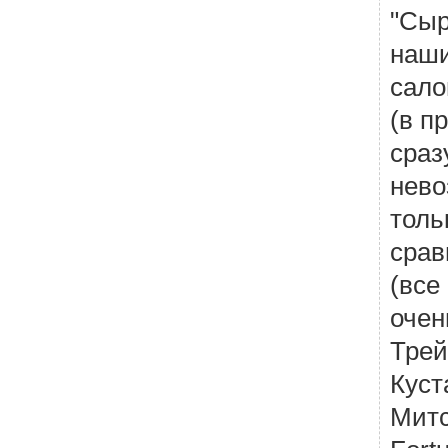
"Сыр
наши
сало
(в п
сраз
нево
толь
срав
(все
очен
Трей
Куст
Митс