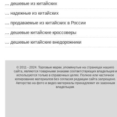
... дешевые из китайских
... надежные из китайских
... продаваемые из китайских в России
... дешевые китайские кроссоверы
... дешевые китайские внедорожники
Д
о
Д
п
о
К
© 2011 -
2024
. Торговые марки, упомянутые на страницах нашего
сайта, являются товарными знаками соответствующих владельцев и
о
п
о
используются только в справочных целях. Полное или частичное
л
о
п
копирование материалов без согласия редакции сайта запрещено.
н
л
и
Авторство на фото и видео материалы принадлежит их законным
владельцам.
и
н
р
т
и
а
е
т
й
л
е
т
ь
л
н
ь