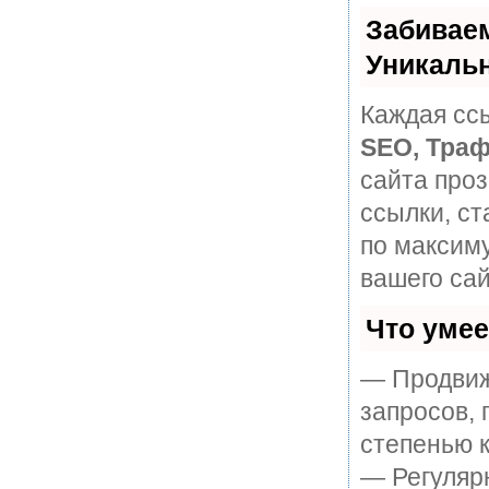
Забивае
Уникаль
Каждая ссы
SEO, Траф
сайта про
ссылки, ст
по максим
вашего сай
Что уме
— Продвиж
запросов, 
степенью к
— Регулярн