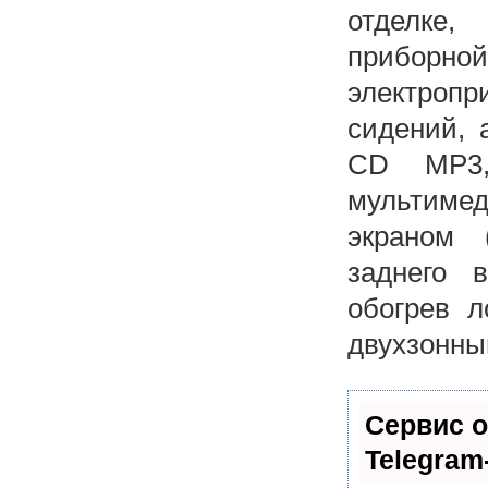
отделке,
приборно
электропр
сидений, 
CD MP3,
мультиме
экраном 
заднего в
обогрев л
двухзонны
Сервис о
Telegram