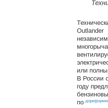
Техн
Технически
Outlander
независи
многорыча
вентилир
электриче
или полны
В России 
году пред
бензиновы
по
дореформе