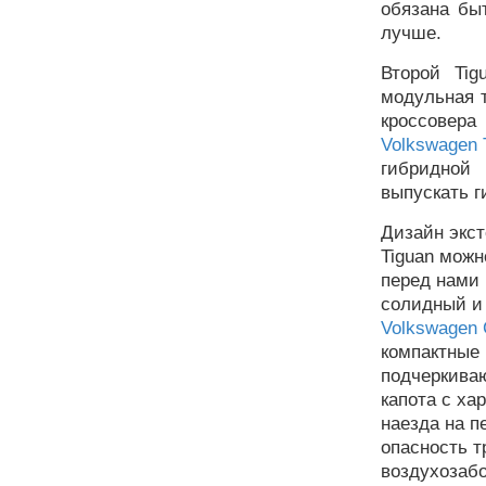
обязана бы
лучше.
Второй Ti
модульная 
кроссовера
Volkswagen 
гибридной
выпускать г
Дизайн экст
Tiguan можн
перед нами 
солидный и
Volkswagen 
компактные 
подчеркива
капота с ха
наезда на 
опасность 
воздухозаб