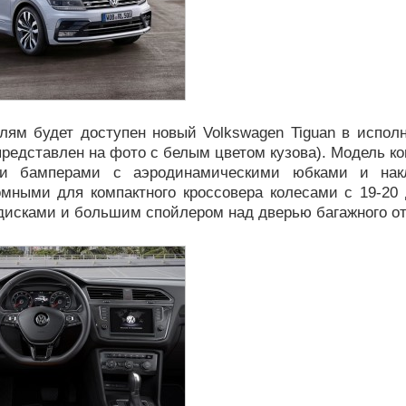
лям будет доступен новый Volkswagen Tiguan в исполн
представлен на фото с белым цветом кузова). Модель к
ми бамперами с аэродинамическими юбками и нак
ромными для компактного кроссовера колесами с 19-2
дисками и большим спойлером над дверью багажного от