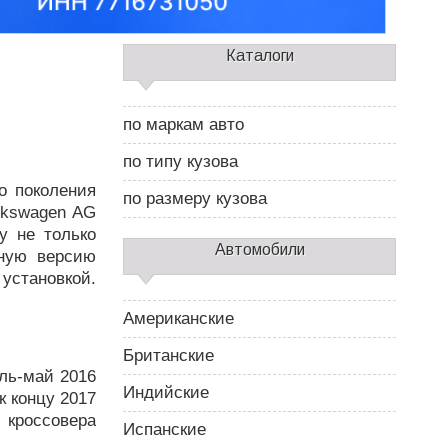
С
Каталоги
а
й
д
по маркам авто
б
а
по типу кузова
р
о поколения
2
по размеру кузова
lkswagen AG
у не только
Автомобили
дную версию
установкой.
Американские
Британские
ель-май 2016
Индийские
к концу 2017
 кроссовера
Испанские