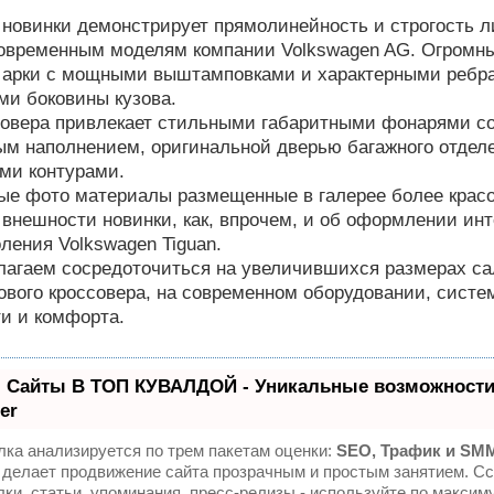
 новинки демонстрирует прямолинейность и строгость л
овременным моделям компании Volkswagen AG. Огромн
 арки с мощными выштамповками и характерными ребр
и боковины кузова.
совера привлекает стильными габаритными фонарями с
м наполнением, оригинальной дверью багажного отдел
ми контурами.
е фото материалы размещенные в галерее более крас
 внешности новинки, как, впрочем, и об оформлении ин
оления Volkswagen Tiguan.
лагаем сосредоточиться на увеличившихся размерах са
ового кроссовера, на современном оборудовании, систе
и и комфорта.
 Сайты В ТОП КУВАЛДОЙ - Уникальные возможности
er
ка анализируется по трем пакетам оценки:
SEO, Трафик и SM
делает продвижение сайта прозрачным и простым занятием. Сс
ки, статьи, упоминания, пресс-релизы - используйте по максим