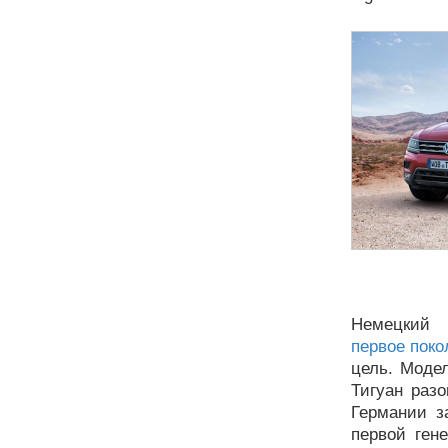
Немецк
первое поко
цель. Моде
Тигуан раз
Германии з
первой гене