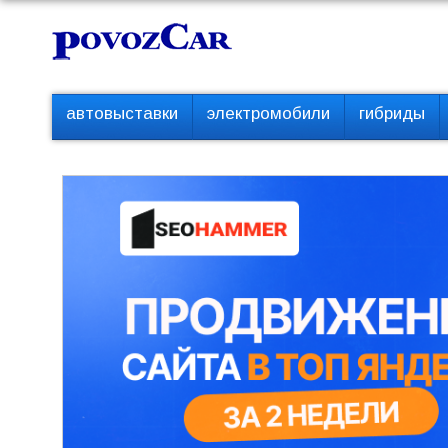
Перейти
К
к
о
контенту
н
т
П
автовыставки
электромобили
гибриды
е
е
р
н
в
т
о
е
м
е
н
ю