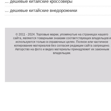
... дешевые китайские кроссоверы
... дешевые китайские внедорожники
Д
о
Д
п
о
К
© 2011 -
2024
. Торговые марки, упомянутые на страницах нашего
сайта, являются товарными знаками соответствующих владельцев и
о
п
о
используются только в справочных целях. Полное или частичное
л
о
п
копирование материалов без согласия редакции сайта запрещено.
н
л
и
Авторство на фото и видео материалы принадлежит их законным
владельцам.
и
н
р
т
и
а
е
т
й
л
е
т
ь
л
н
ь
о
н
е
а
П
м
я
о
С
е
и
д
ч
н
н
в
е
ю
ф