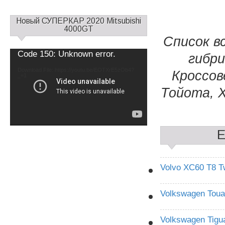
С
Новый СУПЕРКАР 2020 Mitsubishi
а
4000GT
Список в
й
д
Video
Code 150: Unknown error.
гибри
б
Player
а
Download File: https://youtu.be/EOTXrE5zOb4?
Кроссов
_=1
р
1
Тойота, Х
Е
Volvo XC60 T8 T
Volkswagen Tou
Volkswagen Tig