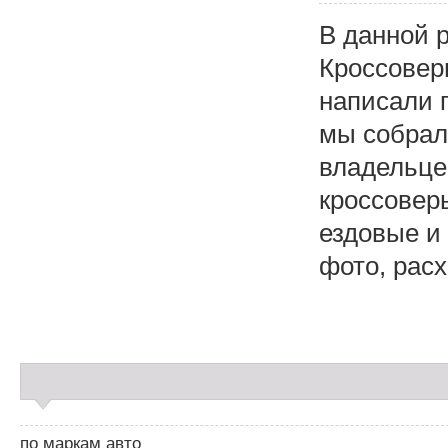
В данной 
Кроссовер
написали 
мы собрал
владельце
кроссовер
ездовые и
фото, рас
С
а
й
д
по маркам авто