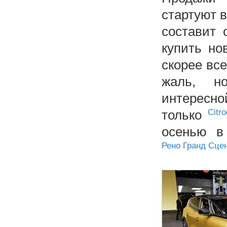
стартуют в
составит 
купить но
скорее все
жаль, н
интересно
только
Citr
осенью в
Рено Гранд Сцен