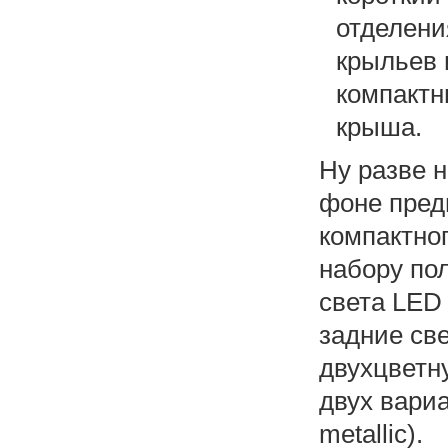
отделени
крыльев 
компактн
крыша.
Ну разве 
фоне пред
компактно
набору по
света LED 
задние св
двухцветну
двух вариа
metallic).