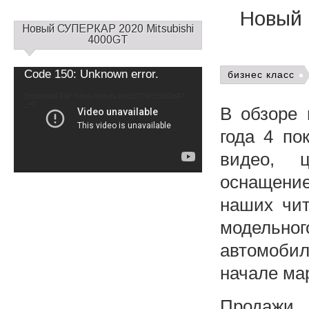
Новый 
С
Новый СУПЕРКАР 2020 Mitsubishi
а
4000GT
й
д
Video
Code 150: Unknown error.
бизнес класс
б
Player
а
Download File: https://youtu.be/EOTXrE5zOb4?
_=1
р
В обзоре 
1
года 4 п
видео, ц
оснащени
наших чит
модельног
автомоби
начале мар
Продажи 