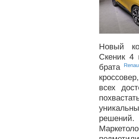
Новый ко
Скеник 4 
брата
Renau
кроссовер
всех дос
похваста
уникальн
решений.
Маркетол
подмети