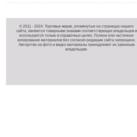
Д
о
Д
п
о
К
© 2011 -
2024
. Торговые марки, упомянутые на страницах нашего
сайта, являются товарными знаками соответствующих владельцев и
о
п
о
используются только в справочных целях. Полное или частичное
л
о
п
копирование материалов без согласия редакции сайта запрещено.
н
л
и
Авторство на фото и видео материалы принадлежит их законным
владельцам.
и
н
р
т
и
а
е
т
й
л
е
т
ь
л
н
ь
о
н
е
а
П
м
я
о
С
е
и
д
ч
н
н
в
е
ю
ф
а
т
о
л
ч
р
и