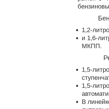
бензиновы
Бен
1,2-литр
и 1,6-ли
МКПП.
Р
1,5-литро
ступенча
1,5-литр
автомати
В линейк