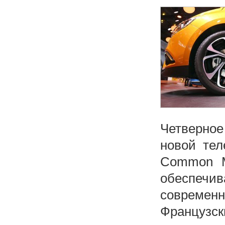
Четверное
новой тел
Common M
обеспечи
современн
Француз