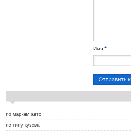
*
Имя
С
а
й
д
по маркам авто
б
а
по типу кузова
р