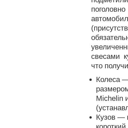
поголовн
автомоби
(присутст
обязатель
увеличен
свесами к
что получи
Колеса —
размером
Michelin 
(устанав
Кузов — 
короткий