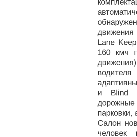
комплект
автомат
обнаруже
движения 
Lane Keep
160 кмч п
движения
водителя 
адаптивны
и Blind 
дорожные
парковки,
Салон нов
человек 