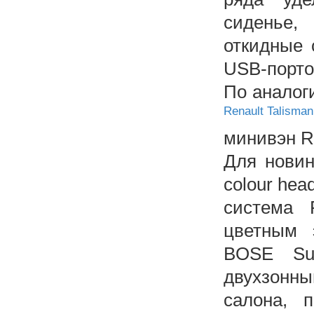
сиденье,
откидные 
USB-порто
По аналог
Renault Talisman
минивэн Re
Для новин
colour hea
система 
цветным 
BOSE Sur
двухзонн
салона, 