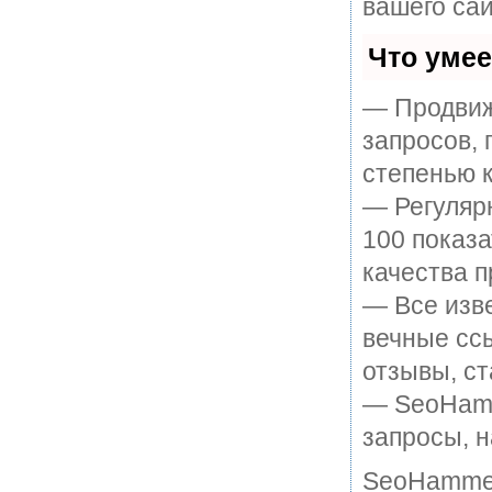
вашего сай
Что уме
— Продвиж
запросов, 
степенью к
— Регулярн
100 показ
качества п
— Все изв
вечные ссы
отзывы, ст
— SeoHamme
запросы, н
SeoHammer