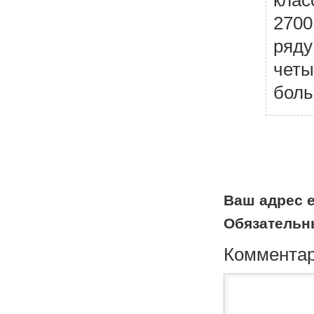
2700
ряду
четы
боль
Н
а
в
и
г
а
Ваш адрес e
ц
Обязательн
и
я
Коммента
п
о
к
о
м