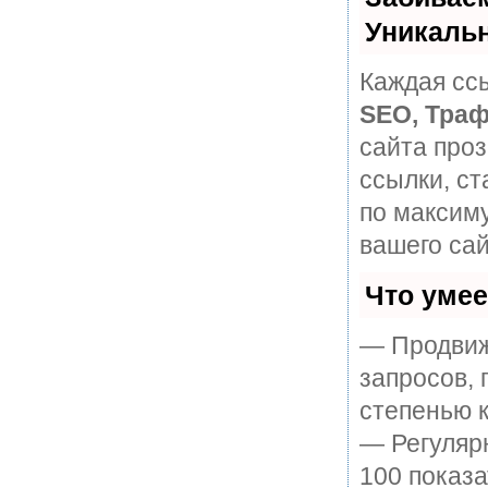
Уникаль
Каждая ссы
SEO, Траф
сайта про
ссылки, ст
по максим
вашего сай
Что уме
— Продвиж
запросов, 
степенью к
— Регулярн
100 показ