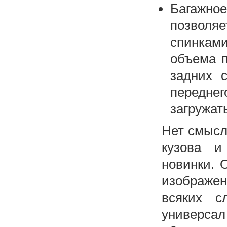
Багажное
позволя
спинками
объема п
задних 
передне
загружат
Нет смысл
кузова и
новинки. 
изображен
всяких с
универ