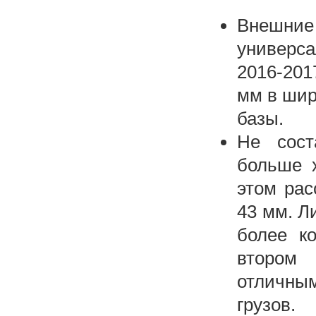
Внешние
универса
2016-201
мм в шир
базы.
Не сост
больше 
этом рас
43 мм. Л
более к
втором
отличны
грузов.