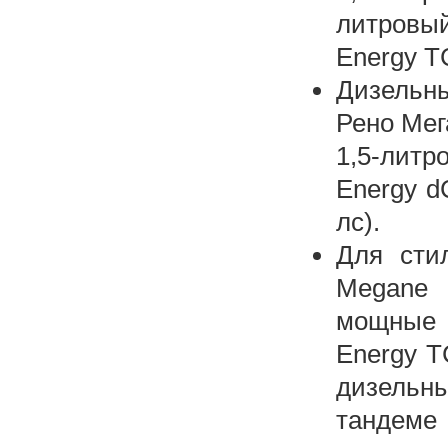
литровый
Energy TC
Дизельн
Рено Мег
1,5-литр
Energy d
лс).
Для сти
Megane 
мощные 
Energy T
дизельны
тандеме