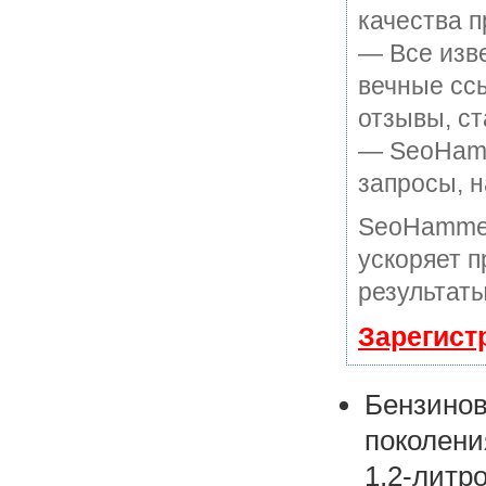
качества п
— Все изв
вечные ссы
отзывы, ст
— SeoHamme
запросы, н
SeoHammer
ускоряет п
результаты
Зарегист
Бензино
поколени
1,2-лит