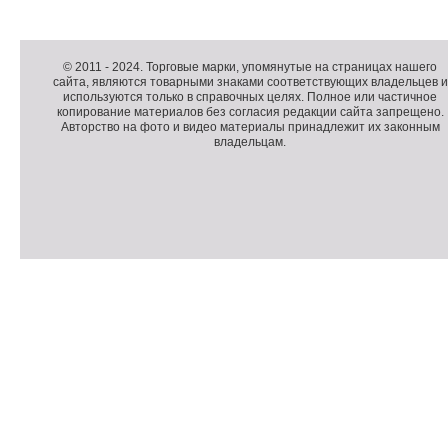
Д
о
Д
п
о
К
© 2011 -
2024
. Торговые марки, упомянутые на страницах нашего
сайта, являются товарными знаками соответствующих владельцев и
о
п
о
используются только в справочных целях. Полное или частичное
л
о
п
копирование материалов без согласия редакции сайта запрещено.
н
л
и
Авторство на фото и видео материалы принадлежит их законным
владельцам.
и
н
р
т
и
а
е
т
й
л
е
т
ь
л
н
ь
о
н
е
а
П
м
я
о
С
е
и
д
ч
н
н
в
е
ю
ф
а
т
о
л
ч
р
и
м
к