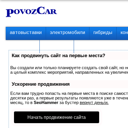
Перейти
К
к
о
контенту
н
т
П
автовыставки
электромобили
гибриды
ко
е
е
р
н
с пробегом
технологии
в
т
о
Как продвинуть сайт на первые места?
е
м
Вы создали или только планируете создать свой сайт, но н
е
а целый комплекс мероприятий, направленных на увеличен
н
ю
Ускорение продвижения
Если вам трудно попасть на первые места в поиске самос
десятки раз, а первые результаты появляются уже в течени
месяц, то в
SeoHammer
за бустер
вернут деньги.
Начать продвижение сайта