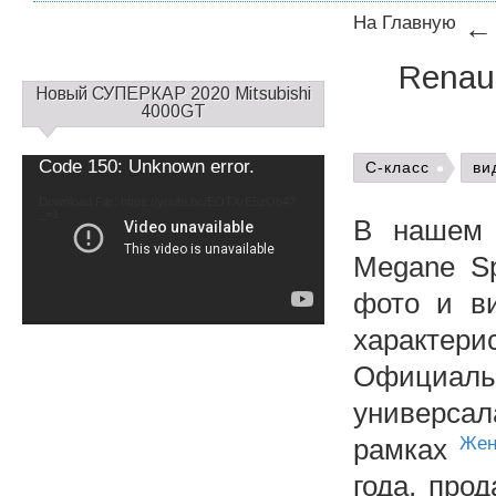
На Главную
Renau
С
Новый СУПЕРКАР 2020 Mitsubishi
а
4000GT
й
д
Video
Code 150: Unknown error.
C-класс
ви
б
Player
а
Download File: https://youtu.be/EOTXrE5zOb4?
_=1
р
В нашем о
1
Megane Sp
фото и ви
характери
Официаль
универсал
рамках
Жен
года, про