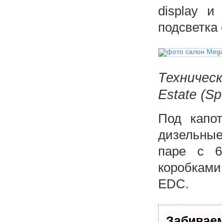
display 
подсветка 
Техничес
Estate (Sp
Под капо
дизельны
паре с 6
коробками
EDC.
Забивае