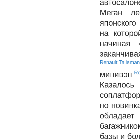
автосалон
Меган ле
японского
на которо
начиная 
заканчива
Renault Talisman
минивэн
Re
Казалось
соплатфор
но новинк
обладае
багажник
базы и бол