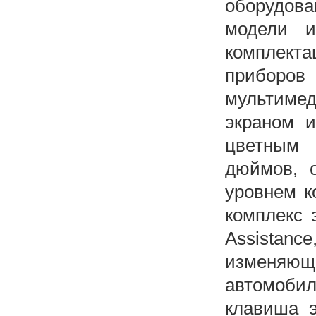
оборудов
модели и
комплек
приборов
мультим
экраном и
цветным 
дюймов, 
уровнем к
комплекс 
Assistanc
изменяюща
автомоби
клавиша э