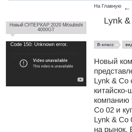
На Главную
Lynk &
С
Новый СУПЕРКАР 2020 Mitsubishi
а
4000GT
й
д
Video
Code 150: Unknown error.
B-класс
ви
б
Player
а
Download File: https://youtu.be/EOTXrE5zOb4?
_=1
р
Новый ком
1
представл
Lynk & Co 
китайско-
компанию т
Co 02 и ку
Lynk & Co 
на рынок. 