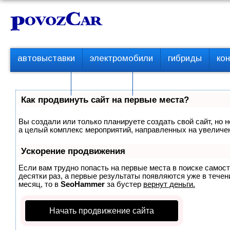
Перейти
К
к
о
контенту
н
т
П
автовыставки
электромобили
гибриды
ко
е
е
р
н
с пробегом
технологии
в
т
о
Как продвинуть сайт на первые места?
е
м
Вы создали или только планируете создать свой сайт, но н
е
а целый комплекс мероприятий, направленных на увеличен
н
ю
Ускорение продвижения
Если вам трудно попасть на первые места в поиске самос
десятки раз, а первые результаты появляются уже в течени
месяц, то в
SeoHammer
за бустер
вернут деньги.
Начать продвижение сайта