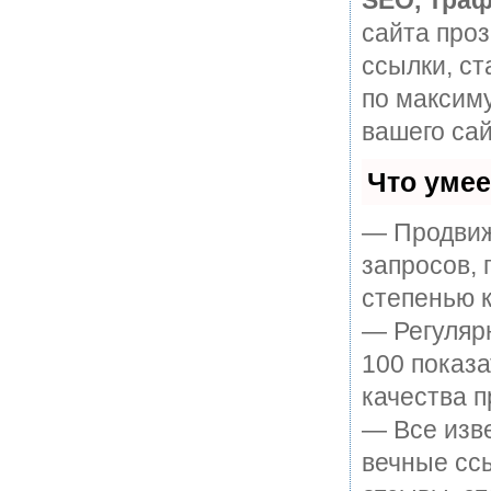
SEO, Траф
сайта про
ссылки, ст
по максим
вашего сай
Что уме
— Продвиж
запросов, 
степенью к
— Регулярн
100 показ
качества п
— Все изв
вечные ссы