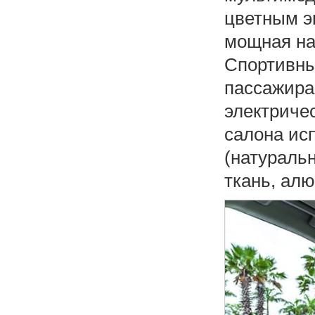
цветным э
мощная на
Спортивны
пассажира
электриче
салона ис
(натураль
ткань, ал