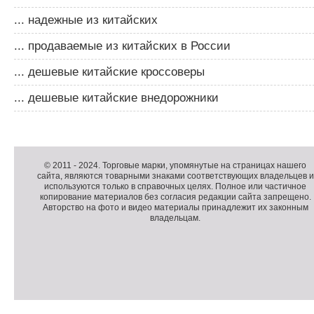
... надежные из китайских
... продаваемые из китайских в России
... дешевые китайские кроссоверы
... дешевые китайские внедорожники
Д
о
Д
п
о
К
© 2011 -
2024
. Торговые марки, упомянутые на страницах нашего
сайта, являются товарными знаками соответствующих владельцев и
о
п
о
используются только в справочных целях. Полное или частичное
л
о
п
копирование материалов без согласия редакции сайта запрещено.
н
л
и
Авторство на фото и видео материалы принадлежит их законным
владельцам.
и
н
р
т
и
а
е
т
й
л
е
т
ь
л
н
ь
о
н