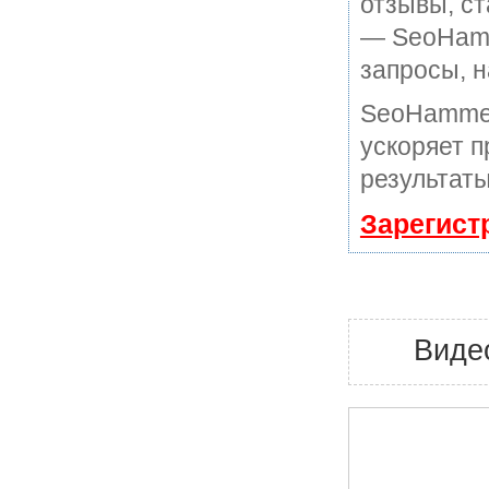
отзывы, ст
— SeoHamme
запросы, н
SeoHammer
ускоряет п
результаты
Зарегист
Видео