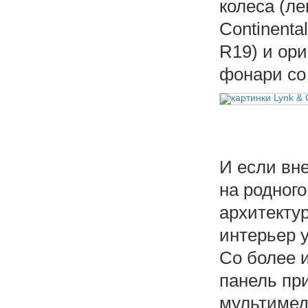
колеса (ле
Continenta
R19) и ор
фонари со
И если вн
на родного
архитекту
интерьер у
Co более 
панель пр
мультимед