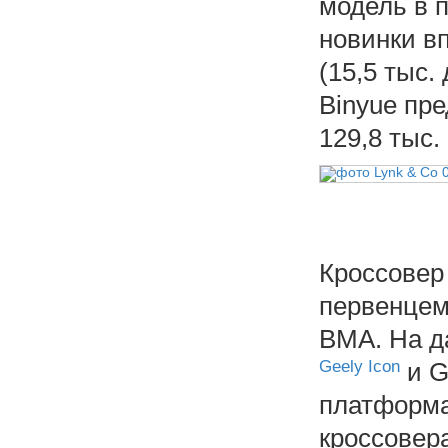
модель в 
новинки в
(15,5 тыс.
Binyue пре
129,8 тыс.
Кроссовер 
первенцем
BMA. На д
Geely Icon
и G
платформа
кроссовера