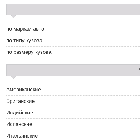
С
а
й
д
по маркам авто
б
а
по типу кузова
р
2
по размеру кузова
Американские
Британские
Индийские
Испанские
Итальянские