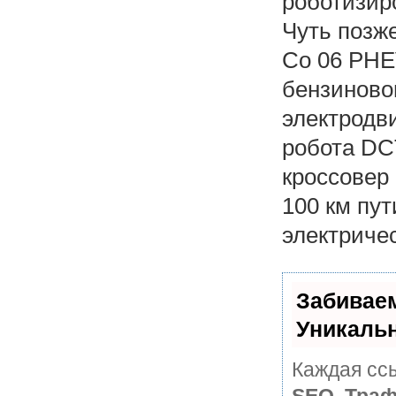
роботизир
Чуть позж
Co 06 PHE
бензиновог
электродви
робота DC
кроссовер 
100 км пу
электриче
Забивае
Уникаль
Каждая ссы