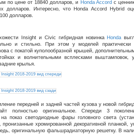
ым по цене от 18840 долларов, и
Honda Accord
с ценник
их долларов. Интересно, что Honda Accord Hybrid оц
100 долларов.
хожести Insight и Civic гибридная новинка
Honda
выгл
ельно и стильно. При этом у моделей практически
зова с покатой куполообразной крышей, дополнительны
тойках и волнительными всплесками выштамповок,
задние крылья.
ление передней и задней частей кузова у новой гибри
айт полностью оригинальное. Спереди 3 поколен
 на показ светодиодные фары головного света (уста
), пронизанные хромированной декоративной планкой, 
редь, оригинальную фальшрадиаторную решетку. В нал