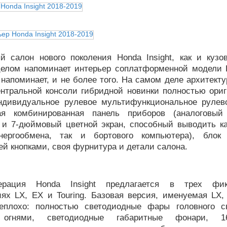
й салон нового поколения Honda Insight, как и кузо
целом напоминает интерьер соплатформенной модели H
напоминает, и не более того. На самом деле архитект
ентральной консоли гибридной новинки полностью ориг
ндивидуальное рулевое мультифункциональное рулев
ная комбинированная панель приборов (аналоговый
 и 7-дюймовый цветной экран, способный выводить ка
нергообмена, так и бортового компьютера), блок 
й кнопками, своя фурнитура и детали салона.
ерация Honda Insight предлагается в трех фик
иях LX, EX и Touring. Базовая версия, именуемая LX,
еплохо: полностью светодиодные фары головного 
огнями, светодиодные габаритные фонари, 16