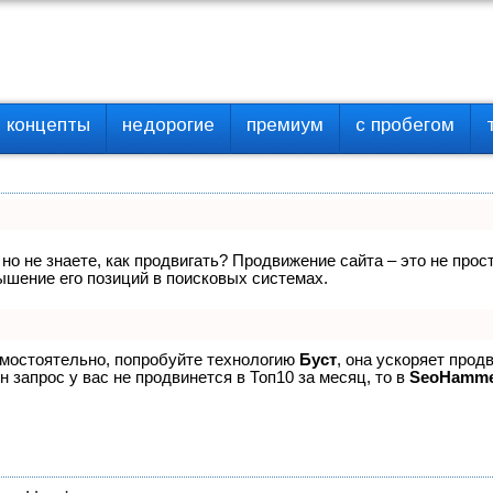
концепты
недорогие
премиум
с пробегом
 но не знаете, как продвигать? Продвижение сайта – это не про
ышение его позиций в поисковых системах.
амостоятельно, попробуйте технологию
Буст
, она ускоряет прод
 запрос у вас не продвинется в Топ10 за месяц, то в
SeoHamm