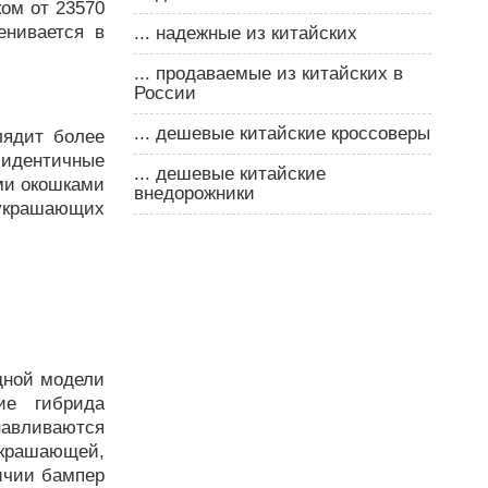
ом от 23570
енивается в
... надежные из китайских
... продаваемые из китайских в
России
... дешевые китайские кроссоверы
ядит более
 идентичные
... дешевые китайские
ми окошками
внедорожники
 украшающих
дной модели
ие гибрида
навливаются
украшающей,
ичии бампер