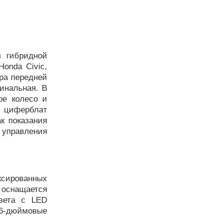
в гибридной
onda Civic,
ура передней
инальная. В
ое колесо и
 циферблат
к показания
управления
сированных
 оснащается
света с LED
-дюймовые