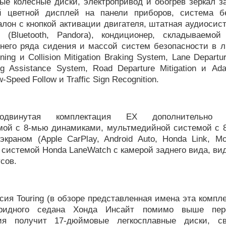
ые колесные диски, электропривод и обогрев зеркал з
 цветной дисплей на панели приборов, система б
алон с кнопкой активации двигателя, штатная аудиосис
 (Bluetooth, Pandora), кондиционер, складываемой
днего ряда сидения и массой систем безопасности в л
ning и Collision Mitigation Braking System, Lane Departu
g Assistance System, Road Departure Mitigation и Ada
w-Speed Follow и Traffic Sign Recognition.
одвинутая комплектация EX дополнительно о
мой с 8-мью динамиками, мультмедийной системой с
краном (Apple CarPlay, Android Auto, Honda Link, Mo
 и системой Honda LaneWatch с камерой заднего вида, в
усов.
сия Touring (в обзоре представленная имена эта компл
бридного седана Хонда Инсайт помимо выше пере
ния получит 17-дюймовые легкосплавные диски, св