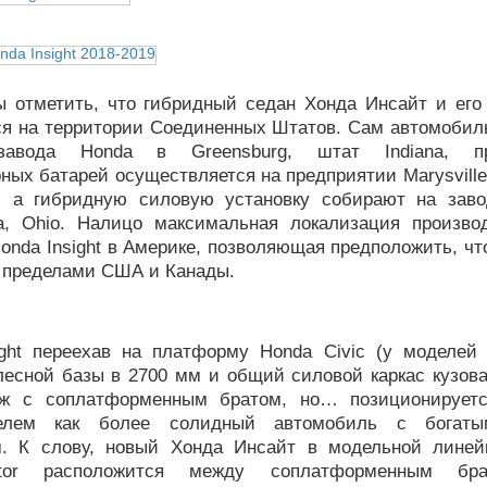
ы отметить, что гибридный седан Хонда Инсайт и его
ся на территории Соединенных Штатов. Сам автомобиль
завода Honda в Greensburg, штат Indiana, пр
ных батарей осуществляется на предприятии Marysville 
, а гибридную силовую установку собирают на зав
a, Ohio. Налицо максимальная локализация произво
onda Insight в Америке, позволяющая предположить, чт
а пределами США и Канады.
ight переехав на платформу Honda Civic (у моделей
лесной базы в 2700 мм и общий силовой каркас кузова
ож с соплатформенным братом, но… позиционируетс
телем как более солидный автомобиль с богат
. К слову, новый Хонда Инсайт в модельной линей
or расположится между соплатформенным брат