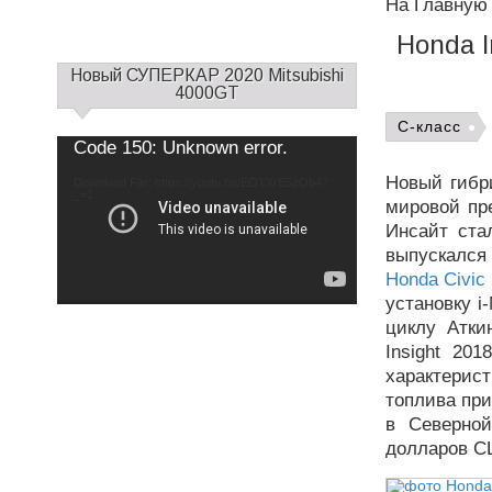
На Главную
Honda I
С
Новый СУПЕРКАР 2020 Mitsubishi
а
4000GT
й
C-класс
д
Use
Video
Code 150: Unknown error.
Up/Down
б
Player
Arrow
keys
а
Новый гибр
Download File: https://youtu.be/EOTXrE5zOb4?
to
increase
_=1
р
мировой пр
or
decrease
1
volume.
Инсайт ста
выпускался
Honda Civic
установку i
циклу Атки
Insight 20
характерис
топлива при
в Северно
долларов С