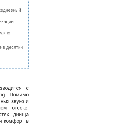
ежедневный
икации
нужно
е в десятки
зводится с
ing. Помимо
ных звуко и
ом отсеке,
стях днища
и комфорт в