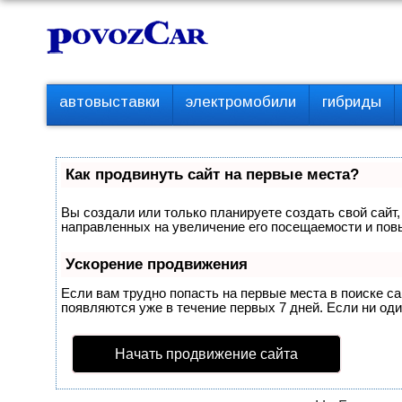
Перейти
К
к
о
контенту
н
т
П
автовыставки
электромобили
гибриды
е
е
р
н
в
т
о
Как продвинуть сайт на первые места?
е
м
Вы создали или только планируете создать свой сайт,
е
направленных на увеличение его посещаемости и пов
н
ю
Ускорение продвижения
Если вам трудно попасть на первые места в поиске с
появляются уже в течение первых 7 дней. Если ни один
Начать продвижение сайта