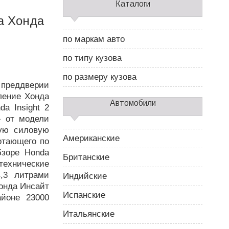
С
Каталоги
а
да Хонда
й
д
по маркам авто
б
а
по типу кузова
р
2
по размеру кузова
 преддверии
ление Хонда
Автомобили
a Insight 2
» от модели
ную силовую
Американские
ботающего по
бзоре Honda
Британские
технические
4,3 литрами
Индийские
онда Инсайт
Испанские
йоне 23000
Итальянские