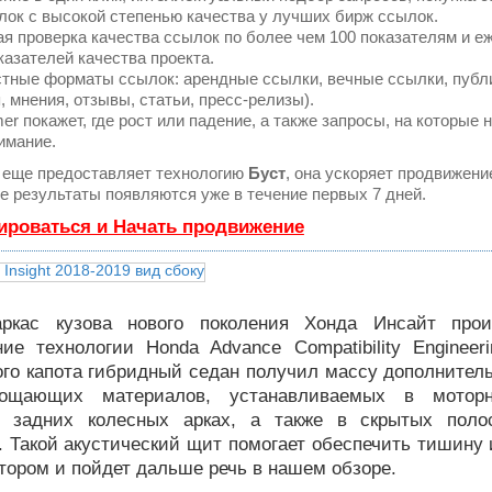
ок с высокой степенью качества у лучших бирж ссылок.
я проверка качества ссылок по более чем 100 показателям и 
казателей качества проекта.
тные форматы ссылок: арендные ссылки, вечные ссылки, публ
, мнения, отзывы, статьи, пресс-релизы).
 покажет, где рост или падение, а также запросы, на которые 
имание.
еще предоставляет технологию
Буст
, она ускоряет продвижени
ые результаты появляются уже в течение первых 7 дней.
ироваться и Начать продвижение
аркас кузова нового поколения Хонда Инсайт прои
ние технологии Honda Advance Compatibility Engineer
го капота гибридный седан получил массу дополнитель
ощающих материалов, устанавливаемых в моторн
и задних колесных арках, а также в скрытых поло
 Такой акустический щит помогает обеспечить тишину 
отором и пойдет дальше речь в нашем обзоре.