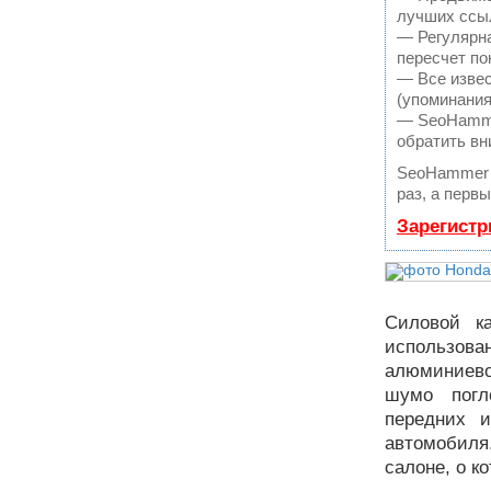
лучших ссыл
— Регулярна
пересчет по
— Все извес
(упоминания
— SeoHammer
обратить вн
SeoHammer 
раз, а перв
Зарегистр
Силовой к
использова
алюминиево
шумо погл
передних 
автомобиля.
салоне, о к