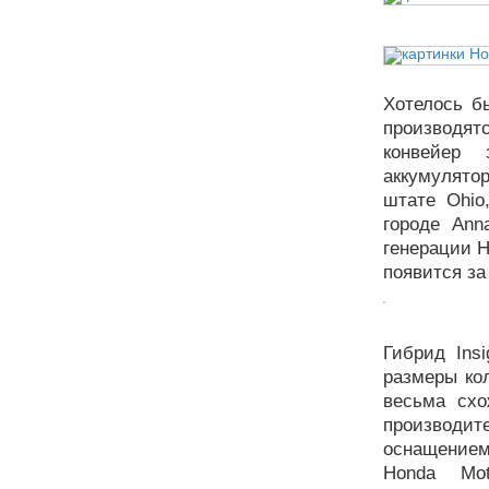
Хотелось б
производят
конвейер 
аккумулятор
штате Ohio
городе Ann
генерации H
появится з
Гибрид Ins
размеры ко
весьма сх
производи
оснащением
Honda Mot