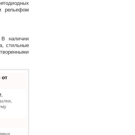
ветодиодных
ым рельефом
. В наличии
а, стильные
отворенными
 от
M.
ылки,
уму
самых