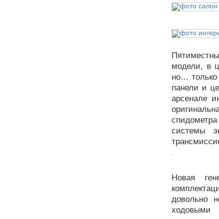
Пятиместны
модели, в 
но… только 
панели и ц
арсенале и
оригиналь
спидометра
системы э
трансмиссие
Новая ген
комплектац
довольно н
ходовыми 