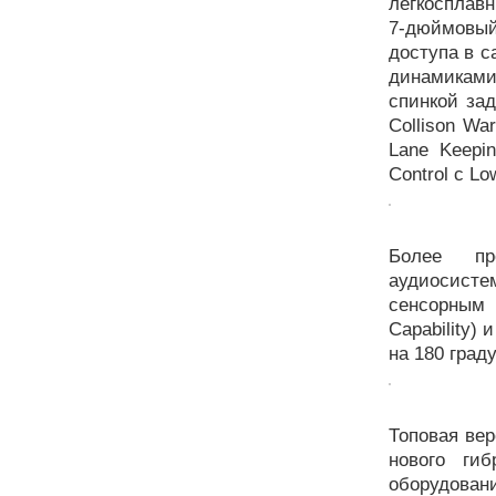
легкосплавн
7-дюймовый
доступа в с
динамиками
спинкой за
Collison War
Lane Keepin
Control с Lo
Более пр
аудиосисте
сенсорным э
Capability)
на 180 град
Топовая вер
нового ги
оборудова