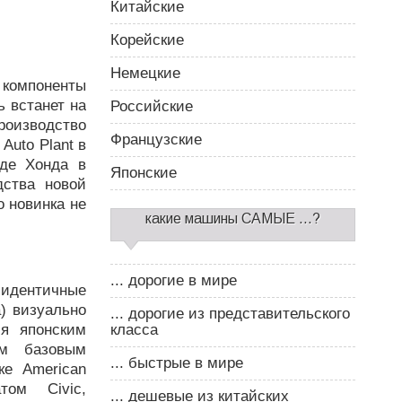
Китайские
Корейские
Немецкие
 компоненты
 встанет на
Российские
оизводство
Французские
Auto Plant в
оде Хонда в
Японские
дства новой
о новинка не
какие машины САМЫЕ ...?
... дорогие в мире
 идентичные
) визуально
... дорогие из представительского
я японским
класса
ым базовым
... быстрые в мире
ке American
ом Civic,
... дешевые из китайских