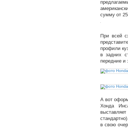
предлагаем
американск
сумму от 25
При всей с
представит
профили ку
в задних с
передние и 
А вот оформ
Хонда Инс
выставляет
стандартно
в свою оче