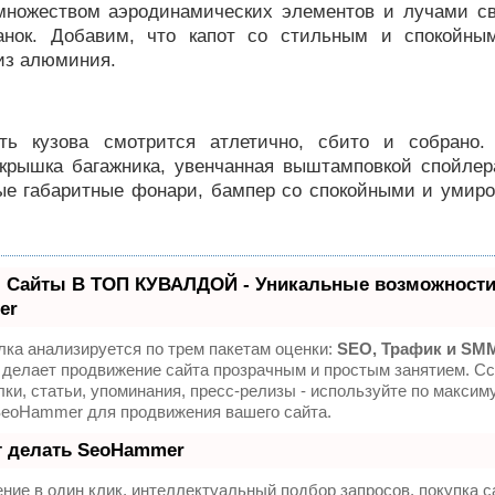
множеством аэродинамических элементов и лучами с
анок. Добавим, что капот со стильным и спокойн
из алюминия.
ть кузова смотрится атлетично, сбито и собрано
 крышка багажника, увенчанная выштамповкой спойлер
ые габаритные фонари, бампер со спокойными и умир
 Сайты В ТОП КУВАЛДОЙ - Уникальные возможности
er
ка анализируется по трем пакетам оценки:
SEO, Трафик и SM
делает продвижение сайта прозрачным и простым занятием. Сс
ки, статьи, упоминания, пресс-релизы - используйте по максим
SeoHammer для продвижения вашего сайта.
т делать SeoHammer
ие в один клик, интеллектуальный подбор запросов, покупка 