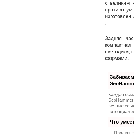
с великим 
противотум
изготовлен 
Задняя час
компактная
светодиодн
формами.
Забиваем
SeoHamm
Каждая ссыл
SeoHammer 
вечные ссыл
потенциал 
Что умее
— Продвижен