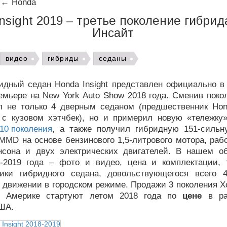
←
Honda
nsight 2019 – третье поколение гибри
Инсайт
видео
гибриды
седаны
идный седан Honda Insight представлен официально в
емьере на New York Auto Show 2018 года. Сменив поко
л не только 4 дверным седаном (предшественник Hond
 с кузовом хэтчбек), но и примерил новую «тележку
 10 поколения
, а также получил гибридную 151-силь
-MMD на основе бензинового 1,5-литрового мотора, ра
нсона и двух электрических двигателей. В нашем о
18-2019 года – фото и видео, цена и комплектации, 
тики гибридного седана, довольствующегося всего 
 движении в городском режиме. Продажи 3 поколения Х
й Америке стартуют летом 2018 года по
цене
в ра
ША.