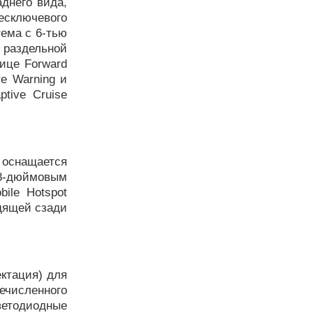
аднего вида,
есключевого
тема с 6-тью
 раздельной
ице Forward
re Warning и
ptive Cruise
снащается
 8-дюймовым
bile Hotspot
идящей сзади
ектация) для
численного
етодиодные