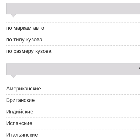
и
С
г
а
а
й
ц
д
и
по маркам авто
б
я
а
п
по типу кузова
р
о
2
з
по размеру кузова
а
п
и
с
я
м
Американские
Британские
Индийские
Испанские
Итальянские