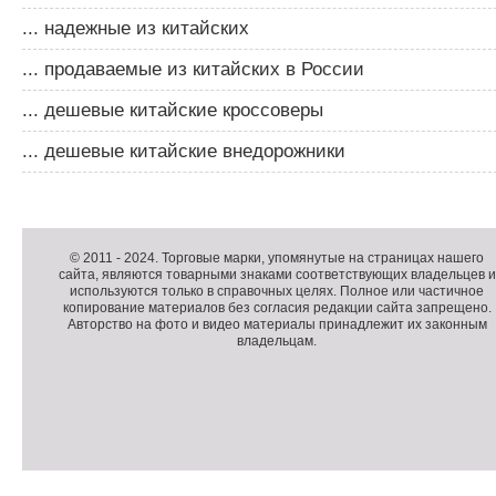
... надежные из китайских
... продаваемые из китайских в России
... дешевые китайские кроссоверы
... дешевые китайские внедорожники
Д
о
Д
п
о
К
© 2011 -
2024
. Торговые марки, упомянутые на страницах нашего
сайта, являются товарными знаками соответствующих владельцев и
о
п
о
используются только в справочных целях. Полное или частичное
л
о
п
копирование материалов без согласия редакции сайта запрещено.
н
л
и
Авторство на фото и видео материалы принадлежит их законным
владельцам.
и
н
р
т
и
а
е
т
й
л
е
т
ь
л
н
ь
о
н