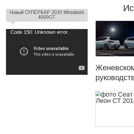
Ис
С
Новый СУПЕРКАР 2020 Mitsubishi
а
4000GT
й
д
Video
Code 150: Unknown error.
б
Player
а
Download File: https://youtu.be/EOTXrE5zOb4?
_=1
р
1
Женевском
руководств