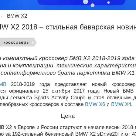
←
BMW X2
W X2 2018 – стильная баварская нови
кроссоверы
е компактный кроссовер БМВ Х2 2018-2019 года
на и комплектации, технические характеристи
соплатформенного брата паркетника BMW X1
МВ
2018-2019 года представляет новый кроссов
йся официально 25 октября 2017 года. Новый БМВ 
яды сегмента Sports Activity Coupe и стал отличным 
пеобразных кроссоверов в составе
BMW X6
и
BMW X4
.
Цена
 Х2 в Европе и России стартуют в начале весны 2018 
ро за 192-сильный бензиновый BMW X2 sDrive20i и от 4