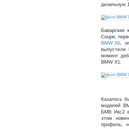
дизельную 
Баварская 
Coupe, перв
BMW X6
, о
выпустили
момент деб
BMW X1.
Казалось б
моделей B
БМВ Икс2 в
этом нови
профиль, 