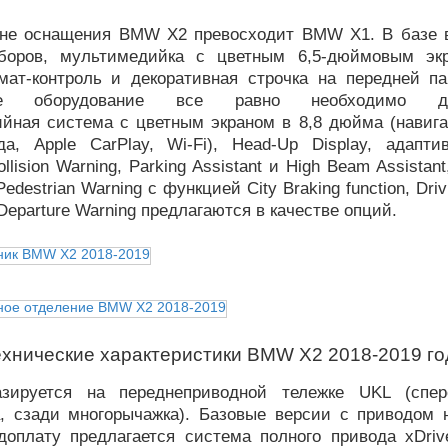
ане оснащения BMW X2 превосходит BMW X1. В базе 
боров, мультимедийка с цветным 6,5-дюймовым эк
мат-контроль и декоративная строчка на передней па
тое оборудование все равно необходимо доп
йная система с цветным экраном в 8,8 дюйма (навига
да, Apple CarPlay, Wi-Fi), Head-Up Display, адапти
llision Warning, Parking Assistant и High Beam Assistant
Pedestrian Warning с функцией City Braking function, Driv
 Departure Warning предлагаются в качестве опций.
ехнические характеристики BMW X2 2018-2019 го
азируется на переднеприводной тележке UKL (спер
, сзади многорычажка). Базовые версии с приводом 
 доплату предлагается система полного привода xDri