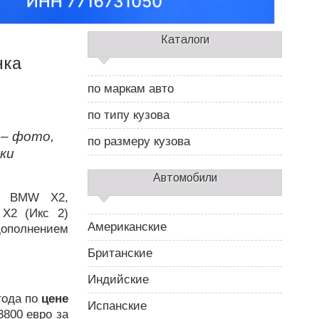
С
Каталоги
а
нка
й
д
по маркам авто
б
а
по типу кузова
р
 – фото,
2
по размеру кузова
ки
Автомобили
ер BMW X2,
Х2 (Икс 2)
Американские
дополнением
Британские
Индийские
года по
цене
Испанские
3800 евро за