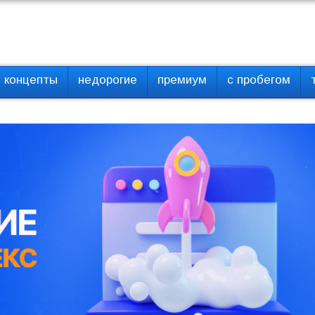
концепты
недорогие
премиум
с пробегом