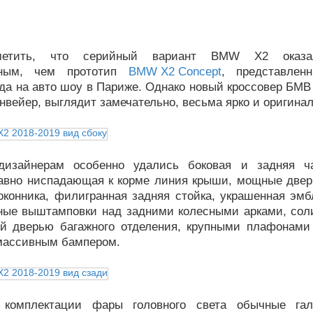
метить, что серийный вариант BMW X2 оказа
ьным, чем прототип
BMW X2 Concept
, представлен
да на авто шоу в Париже. Однако новый кроссовер БМВ
онвейер, выглядит замечательно, весьма ярко и оригинал
дизайнерам особенно удались боковая и задняя ча
лавно ниспадающая к корме линия крыши, мощные двер
оконника, филигранная задняя стойка, украшенная эм
ные выштамповки над задними колесными арками, сол
ой дверью багажного отделения, крупными плафонами
массивным бампером.
 комплектации фары головного света обычные гал