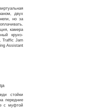
виртуальная
раном, двух
нели, но за
лачивать.
ция, камера
вный круиз-
, Traffic Jam
ing Assistant
да
еди стойки
на передние
ve с муфтой