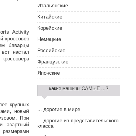
Итальянские
Китайские
Корейские
ts Activity
ый кроссовер
Немецкие
ем баварцы
Российские
 вот настал
 кроссовера
Французские
Японские
какие машины САМЫЕ ...?
лее крупных
... дорогие в мире
ами, новый
узовом. При
... дорогие из представительского
и азартный
класса
 размерами