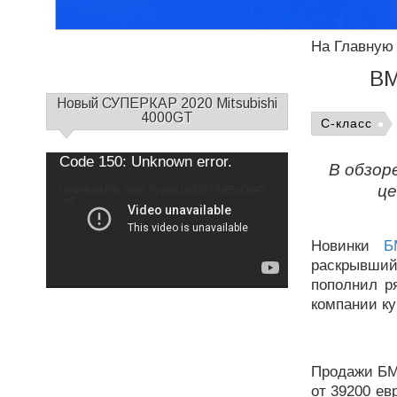
На Главную
BM
С
Новый СУПЕРКАР 2020 Mitsubishi
а
4000GT
C-класс
й
д
Use
Video
Code 150: Unknown error.
Up/Down
В обзор
б
Player
Arrow
keys
а
це
Download File: https://youtu.be/EOTXrE5zOb4?
to
increase
_=1
р
or
decrease
1
volume.
Новинки
Б
раскрывши
пополнил р
компании ку
Продажи БМВ
от 39200 ев