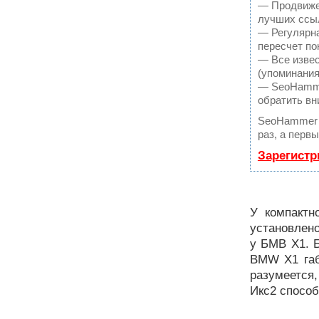
— Продвижен
лучших ссыл
— Регулярна
пересчет по
— Все извес
(упоминания
— SeoHammer
обратить вн
SeoHammer 
раз, а перв
Зарегистр
У компактн
установлено
у БМВ Х1. 
BMW X1 габ
разумеется
Икс2 способ