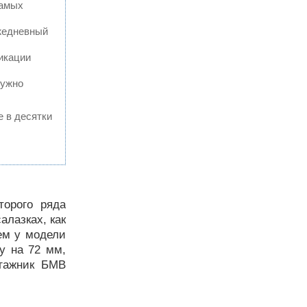
самых
ежедневный
икации
нужно
е в десятки
торого ряда
алазках, как
ем у модели
у на 72 мм,
агажник БМВ