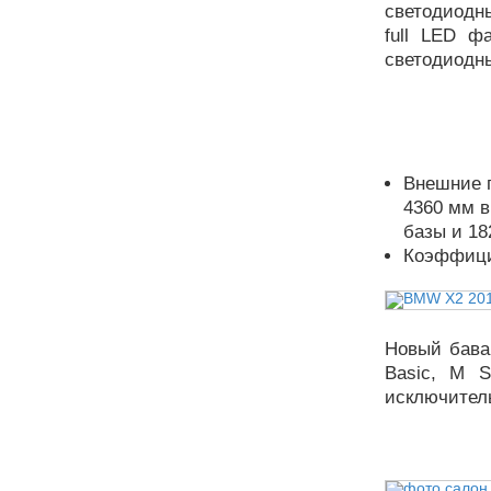
светодиодн
full LED ф
светодиодны
Внешние г
4360 мм в
базы и 18
Коэффицие
Новый бавар
Basic, M S
исключитель