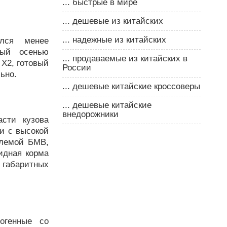
... быстрые в мире
... дешевые из китайских
... надежные из китайских
лся менее
ный осенью
... продаваемые из китайских в
 Х2, готовый
России
ьно.
... дешевые китайские кроссоверы
... дешевые китайские
внедорожники
сти кузова
и с высокой
блемой БМВ,
идная корма
 габаритных
огенные со