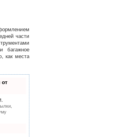
оформлением
редней части
трументами
и багажное
, как места
 от
M.
ылки,
уму