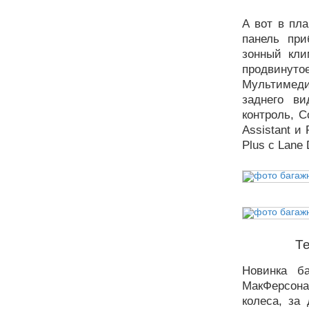
А вот в пл
панель при
зонный кли
продвину
Мультимеди
заднего ви
контроль, Co
Assistant и 
Plus с Lane
Т
Новинка б
МакФерсона
колеса, за