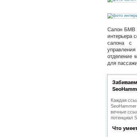
Салон БМВ 
интерьера с
салона с 
управлени
отделение м
для пассажи
Забиваем
SeoHamm
Каждая ссыл
SeoHammer 
вечные ссыл
потенциал 
Что умее