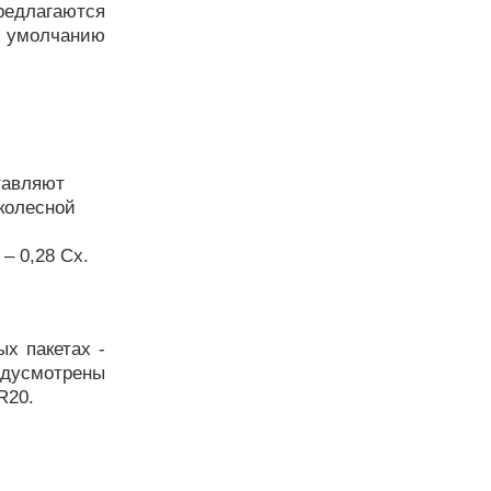
редлагаются
о умолчанию
тавляют
 колесной
– 0,28 Сх.
ых пакетах -
едусмотрены
R20.