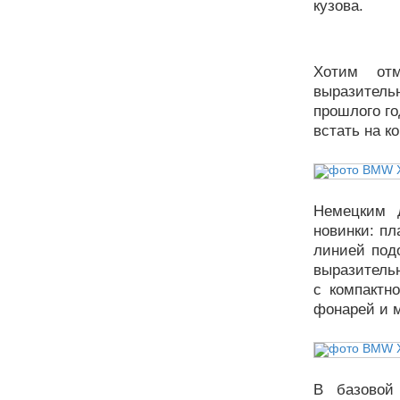
кузова.
Хотим от
выразител
прошлого го
встать на к
Немецким 
новинки: п
линией под
выразитель
с компактн
фонарей и 
В базовой