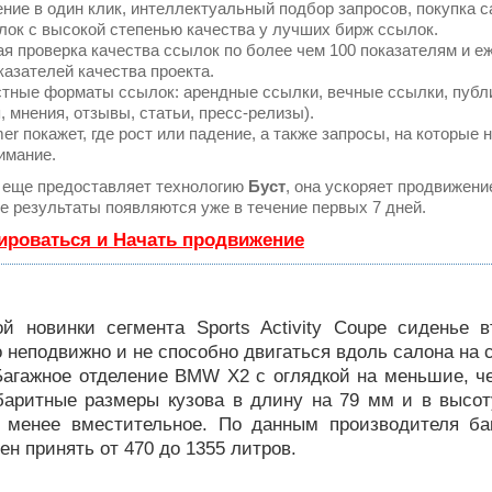
ие в один клик, интеллектуальный подбор запросов, покупка 
ок с высокой степенью качества у лучших бирж ссылок.
я проверка качества ссылок по более чем 100 показателям и 
казателей качества проекта.
тные форматы ссылок: арендные ссылки, вечные ссылки, публ
, мнения, отзывы, статьи, пресс-релизы).
 покажет, где рост или падение, а также запросы, на которые 
имание.
еще предоставляет технологию
Буст
, она ускоряет продвижени
ые результаты появляются уже в течение первых 7 дней.
ироваться и Начать продвижение
ой новинки сегмента Sports Activity Coupe сиденье в
 неподвижно и не способно двигаться вдоль салона на с
Багажное отделение BMW X2 с оглядкой на меньшие, ч
аритные размеры кузова в длину на 79 мм и в высот
, менее вместительное. По данным производителя б
ен принять от 470 до 1355 литров.