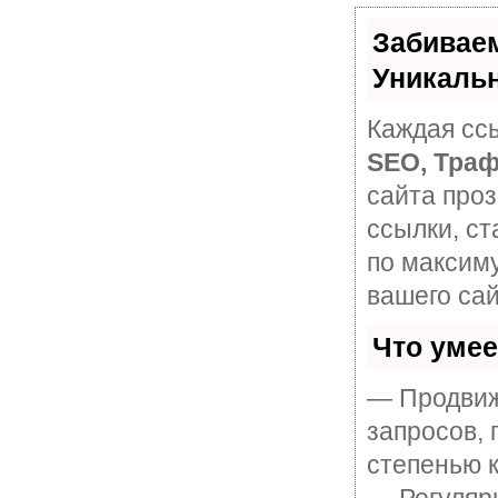
Забивае
Уникаль
Каждая ссы
SEO, Траф
сайта про
ссылки, ст
по максим
вашего сай
Что уме
— Продвиж
запросов, 
степенью к