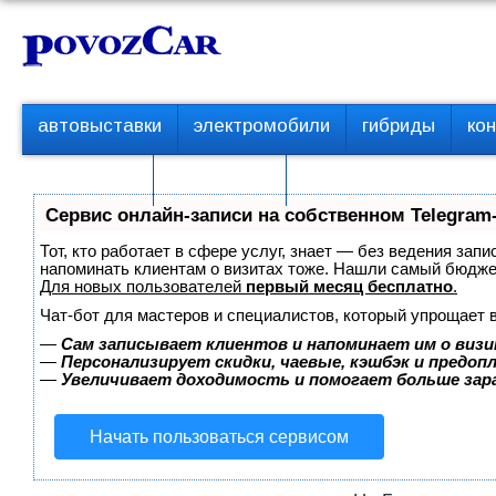
Перейти
К
к
о
контенту
н
т
П
автовыставки
электромобили
гибриды
ко
е
е
р
н
с пробегом
технологии
в
т
о
Сервис онлайн-записи на собственном Telegram
е
м
Тот, кто работает в сфере услуг, знает — без ведения запи
е
напоминать клиентам о визитах тоже. Нашли самый бюдж
Для новых пользователей
первый месяц бесплатно
.
н
ю
Чат-бот для мастеров и специалистов, который упрощает 
—
Сам записывает клиентов и напоминает им о визи
—
Персонализирует скидки, чаевые, кэшбэк и предоп
—
Увеличивает доходимость и помогает больше за
Начать пользоваться сервисом