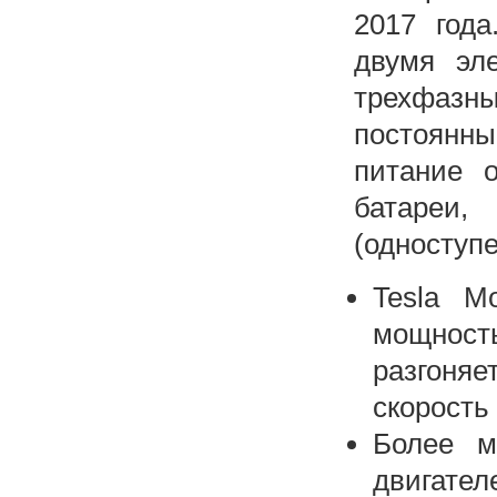
2017 года
двумя эле
трехфаз
постоянн
питание о
батареи
(одноступе
Tesla M
мощность
разгоняет
скорость 
Более м
двигател