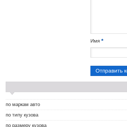
*
Имя
С
а
й
д
по маркам авто
б
а
по типу кузова
р
2
по размеру кузова