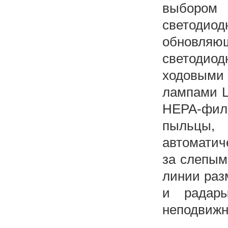
выбором 
светодиод
обновляю
светодио
ходовыми
лампами L
HEPA-фил
пыльцы,
автоматич
за слепым
линии раз
и радар
неподвижн