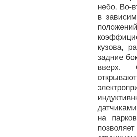
небо. Во-
в зависим
положени
коэффици
кузова, р
задние бо
вверх. 
открыва
электропр
индуктивн
датчиками
на парко
позволяе