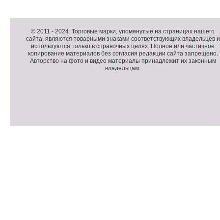
Д
о
Д
п
о
К
© 2011 -
2024
. Торговые марки, упомянутые на страницах нашего
сайта, являются товарными знаками соответствующих владельцев и
о
п
о
используются только в справочных целях. Полное или частичное
л
о
п
копирование материалов без согласия редакции сайта запрещено.
н
л
и
Авторство на фото и видео материалы принадлежит их законным
владельцам.
и
н
р
т
и
а
е
т
й
л
е
т
ь
л
н
ь
о
н
е
а
П
м
я
о
С
е
и
д
ч
н
н
в
е
ю
ф
а
т
о
л
ч
р
и
м
к
а