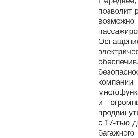
Переднее
позволит 
возможно
пассажиров
Оснащени
электрич
обеспеч
безопасн
компан
многофунк
и огромн
продвинут
с 17-тью 
багажного