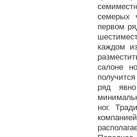
семимест
семерых 
первом ряд
шестимес
каждом из
размести
салоне но
получится 
ряд явно
минимальн
ног. Трад
компанией
располаг