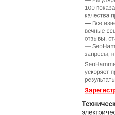
— Регулярн
100 показ
качества п
— Все изв
вечные ссы
отзывы, ст
— SeoHamme
запросы, н
SeoHammer
ускоряет п
результаты
Зарегист
Техниче
электриче