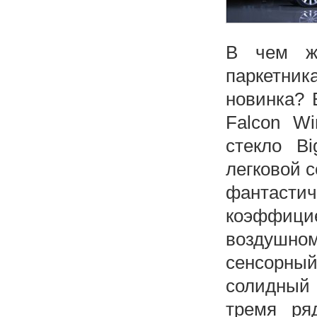
В чем же
паркетни
новинка? 
Falcon W
стекло Bi
легковой 
фантаст
коэффици
воздушн
сенсорн
солидный
тремя ря