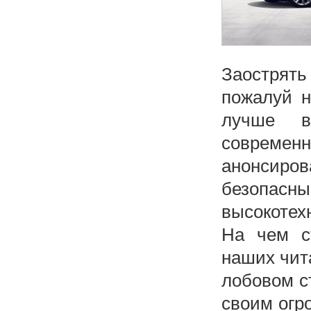
Заострять
пожалуй 
лучше в
совреме
анонсир
безопас
высокотех
На чем с
наших чита
лобовом с
своим огр