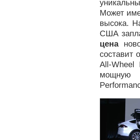
уникальн
Может име
высока. Н
США запла
цена
ново
составит о
All-Wheel
мощную 
Performanc