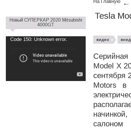
На Главную
Tesla Mo
С
Новый СУПЕРКАР 2020 Mitsubishi
а
4000GT
й
д
Video
Code 150: Unknown error.
видео
вне
б
Player
а
Download File: https://youtu.be/EOTXrE5zOb4?
_=1
р
Серийная 
1
Model X 2
сентября 
Motors в
электри
располаг
начинкой
салоном