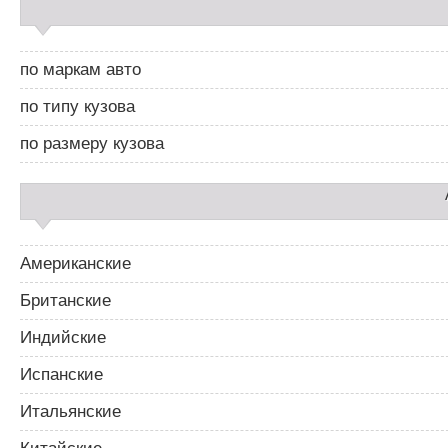
а
й
д
по маркам авто
б
а
по типу кузова
р
2
по размеру кузова
Американские
Британские
Индийские
Испанские
Итальянские