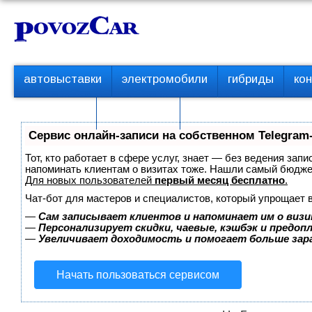
Перейти
К
к
о
контенту
н
т
П
автовыставки
электромобили
гибриды
ко
е
е
р
н
с пробегом
технологии
в
т
о
Сервис онлайн-записи на собственном Telegram
е
м
Тот, кто работает в сфере услуг, знает — без ведения запи
е
напоминать клиентам о визитах тоже. Нашли самый бюдж
Для новых пользователей
первый месяц бесплатно
.
н
ю
Чат-бот для мастеров и специалистов, который упрощает 
—
Сам записывает клиентов и напоминает им о визи
—
Персонализирует скидки, чаевые, кэшбэк и предоп
—
Увеличивает доходимость и помогает больше за
Начать пользоваться сервисом