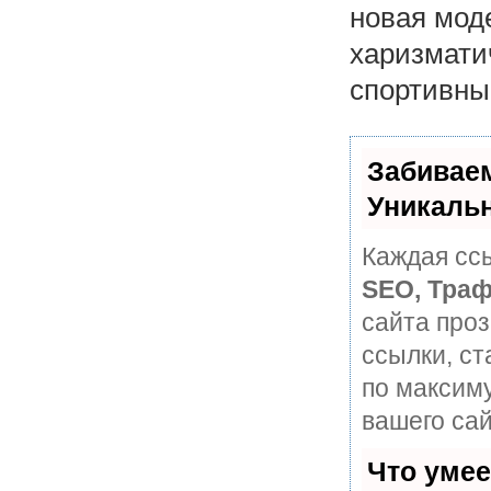
новая мод
харизмати
спортивны
Забивае
Уникаль
Каждая ссы
SEO, Траф
сайта про
ссылки, ст
по максим
вашего сай
Что уме