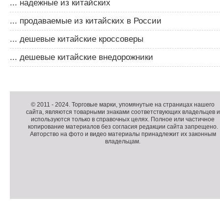
... надежные из китайских
... продаваемые из китайских в России
... дешевые китайские кроссоверы
... дешевые китайские внедорожники
Д
о
Д
п
о
К
© 2011 -
2024
. Торговые марки, упомянутые на страницах нашего
сайта, являются товарными знаками соответствующих владельцев и
о
п
о
используются только в справочных целях. Полное или частичное
л
о
п
копирование материалов без согласия редакции сайта запрещено.
н
л
и
Авторство на фото и видео материалы принадлежит их законным
владельцам.
и
н
р
т
и
а
е
т
й
л
е
т
ь
л
н
ь
о
н
е
а
П