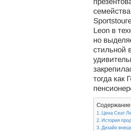
презентова
семейства
Sportstour
Leon в те
но выделя
стильной 
удивитель
закрепила
тогда как
пенсионер
Содержание
Цена Сеат Ле
История про
Дизайн внешн