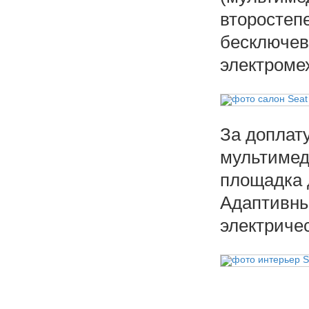
второстеп
бесключев
электроме
За доплат
мультимед
площадка 
Адаптивны
электриче