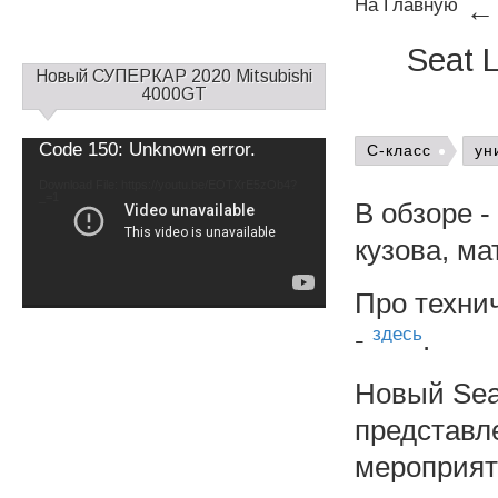
На Главную
Seat 
С
Новый СУПЕРКАР 2020 Mitsubishi
а
4000GT
й
д
Video
Code 150: Unknown error.
C-класс
ун
б
Player
а
Download File: https://youtu.be/EOTXrE5zOb4?
_=1
р
В обзоре -
1
кузова, ма
Про техни
-
здесь
.
Новый Sea
представл
мероприят