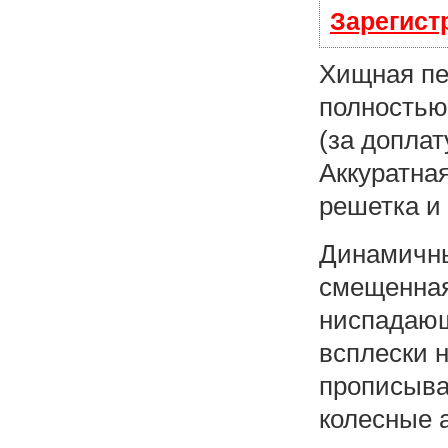
Зарегист
Хищная пе
полностью
(за допла
Аккуратна
решетка и
Динамичны
смещенная
ниспадающ
всплески 
прописыва
колесные а