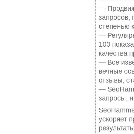
— Продвиж
запросов, 
степенью к
— Регулярн
100 показ
качества п
— Все изв
вечные ссы
отзывы, ст
— SeoHamme
запросы, н
SeoHammer
ускоряет п
результаты