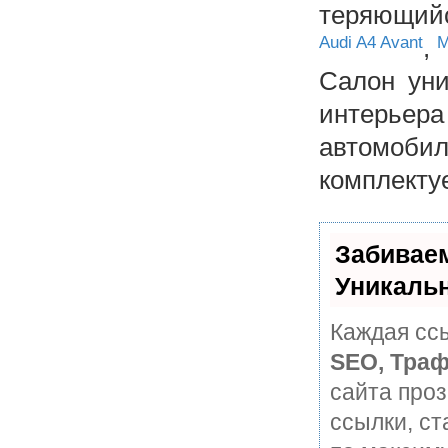
теряющи
Audi A4 Avant
,
M
Салон уни
интерьера
автомоб
комплекту
Забивае
Уникаль
Каждая ссы
SEO, Траф
сайта про
ссылки, ст