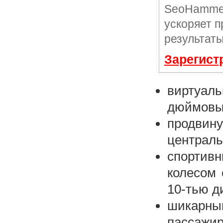
SeoHammer
ускоряет п
результаты
Зарегист
виртуал
дюймовый
продвину
централь
спортив
колесом 
10-тью д
шикарны
пассажи