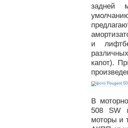
задней м
умолчан
предла
амортизат
и лифтбе
различных
капот). П
произведе
В моторно
508 SW п
моторы и 