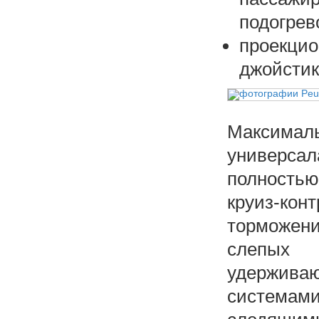
подогрев
проекц
джойстик
Максималь
универса
полность
круиз-ко
торможени
слепых
удержив
системам