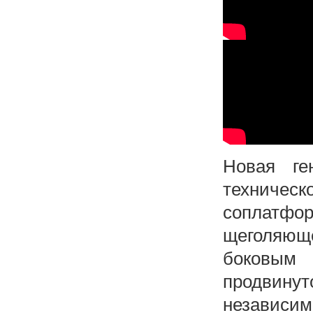
Новая ге
техническ
соплатфо
щеголяю
боковым 
продвинут
независим