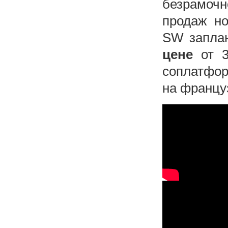
безрамочн
продаж но
SW заплан
цене
от 3
соплатфор
на француз