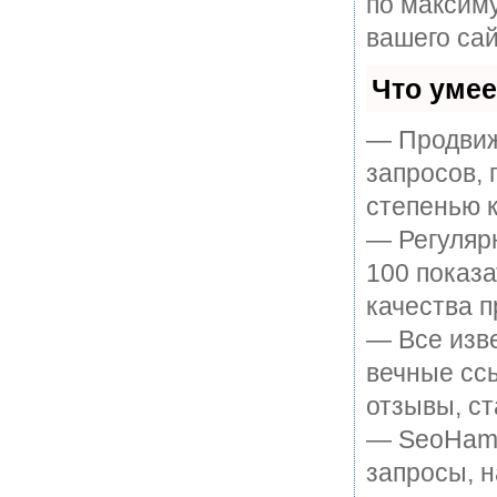
по максим
вашего сай
Что уме
— Продвиж
запросов, 
степенью к
— Регулярн
100 показ
качества п
— Все изв
вечные ссы
отзывы, ст
— SeoHamme
запросы, н