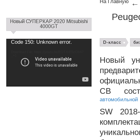
На Главную
Peuge
С
Новый СУПЕРКАР 2020 Mitsubishi
а
4000GT
й
д
Video
Code 150: Unknown error.
D-класс
би
б
Player
а
Download File: https://youtu.be/EOTXrE5zOb4?
_=1
р
Новый ун
1
предвар
официальн
СВ сост
автомобильной 
SW 2018-
комплект
уникально