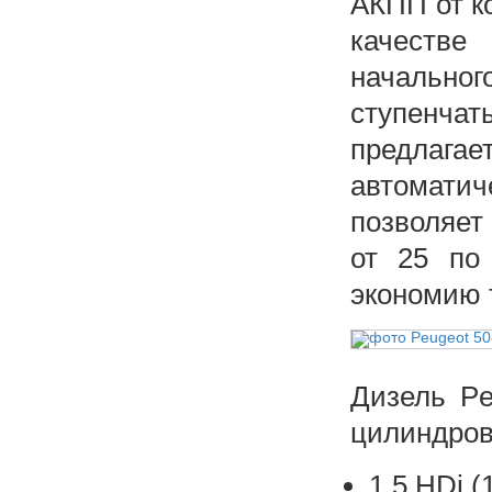
АКПП от ко
качестве
начальног
ступенч
предлагае
автомати
позволяет
от 25 по 
экономию 
Дизель Pe
цилиндров
1.5 HDi (