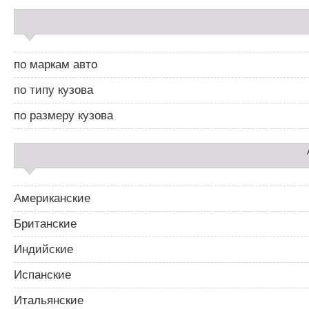
С
а
й
д
по маркам авто
б
а
по типу кузова
р
2
по размеру кузова
Американские
Британские
Индийские
Испанские
Итальянские