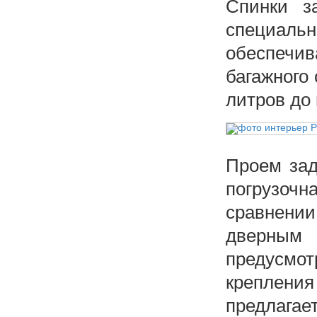
Спинки з
специальн
обеспеч
багажного 
литров до
Проем зад
погрузочн
сравнени
дверным
предусмот
крепления
предлага