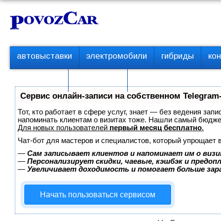
Перейти
К
к
о
контенту
н
т
П
автовыставки
электромобили
гибриды
ко
е
е
р
н
с пробегом
технологии
в
т
о
Сервис онлайн-записи на собственном Telegram
е
м
Тот, кто работает в сфере услуг, знает — без ведения запи
е
напоминать клиентам о визитах тоже. Нашли самый бюдж
Для новых пользователей
первый месяц бесплатно
.
н
ю
Чат-бот для мастеров и специалистов, который упрощает 
—
Сам записывает клиентов и напоминает им о визи
—
Персонализирует скидки, чаевые, кэшбэк и предоп
—
Увеличивает доходимость и помогает больше за
Начать пользоваться сервисом