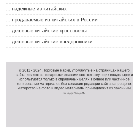
... надежные из китайских
... продаваемые из китайских в России
... дешевые китайские кроссоверы
... дешевые китайские внедорожники
Д
о
Д
п
о
К
© 2011 -
2024
. Торговые марки, упомянутые на страницах нашего
сайта, являются товарными знаками соответствующих владельцев и
о
п
о
используются только в справочных целях. Полное или частичное
л
о
п
копирование материалов без согласия редакции сайта запрещено.
н
л
и
Авторство на фото и видео материалы принадлежит их законным
владельцам.
и
н
р
т
и
а
е
т
й
л
е
т
ь
л
н
ь
о
н