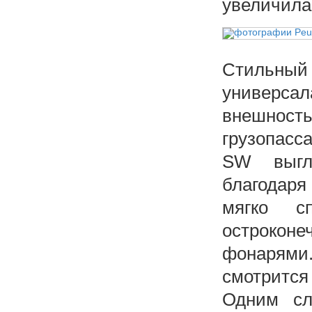
увеличила
Стильный 
универса
внешно
грузопасс
SW выгл
благодаря
мягко с
острокон
фонарями.
смотрится
Одним сл