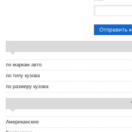
С
а
й
д
по маркам авто
б
а
по типу кузова
р
2
по размеру кузова
Американские