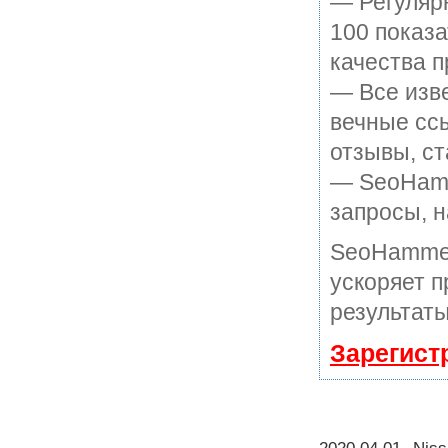
— Регулярн
100 показ
качества п
— Все изв
вечные ссы
отзывы, ст
— SeoHamme
запросы, н
SeoHammer
ускоряет п
результаты
Зарегист