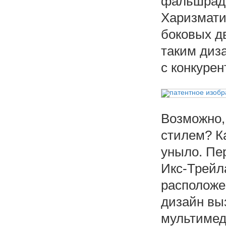
фальшради
Харизмати
боковых д
таким диза
с конкурен
Возможно,
стилем? Ка
уныло. Пе
Икс-Трейл
расположе
дизайн выз
мультимед