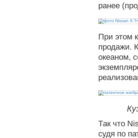
ранее (про
При этом 
продажи. 
океаном, с
экземпляро
реализова
Ку
Так что Ni
судя по п