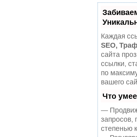
Забивае
Уникаль
Каждая ссы
SEO, Траф
сайта про
ссылки, ст
по максим
вашего сай
Что уме
— Продвиж
запросов, 
степенью к