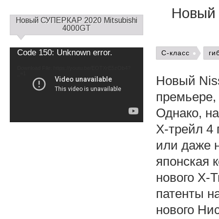
Новый 
С
Новый СУПЕРКАР 2020 Mitsubishi
а
4000GT
й
д
Video
Code 150: Unknown error.
C-класс
ги
б
Player
а
Download File: https://youtu.be/EOTXrE5zOb4?
_=1
р
Новый Niss
1
премьере, 
Однако, на
Х-трейл 4 
или даже н
японская 
нового X-T
патенты на
нового Ни