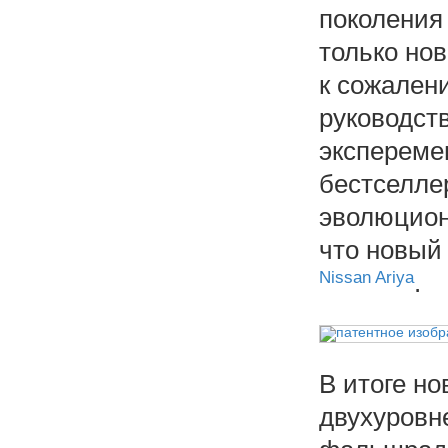
поколения 
только но
к сожалени
руководст
экспереме
бестселле
эволюцион
что новый 
Nissan Ariya
.
В итоге н
двухуровн