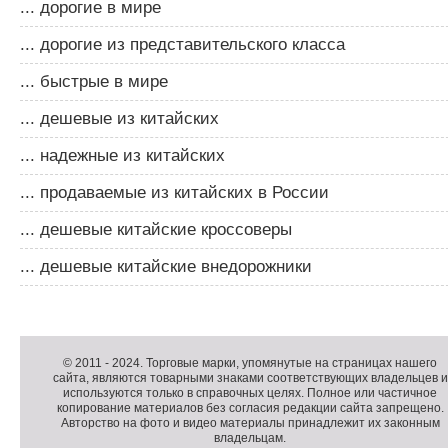
... дорогие в мире
... дорогие из представительского класса
... быстрые в мире
... дешевые из китайских
... надежные из китайских
... продаваемые из китайских в России
... дешевые китайские кроссоверы
... дешевые китайские внедорожники
Д
о
Д
п
о
К
© 2011 -
2024
. Торговые марки, упомянутые на страницах нашего
сайта, являются товарными знаками соответствующих владельцев и
о
п
о
используются только в справочных целях. Полное или частичное
л
о
п
копирование материалов без согласия редакции сайта запрещено.
н
л
и
Авторство на фото и видео материалы принадлежит их законным
владельцам.
и
н
р