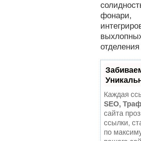
солидност
фонари,
интегриро
выхлопны
отделения
Забивае
Уникаль
Каждая ссы
SEO, Траф
сайта про
ссылки, ст
по максим