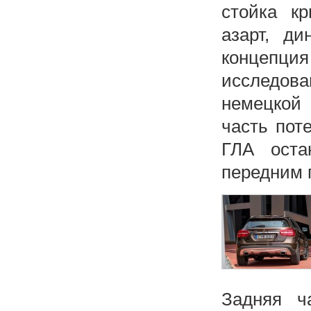
стойка к
азарт, д
концепция
исследо
немецкой 
часть пот
ГЛА оста
передним 
Задняя ч