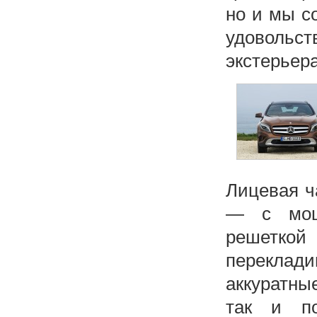
но и мы с
удовольст
экстерьера
Лицевая ч
— с мощн
решетко
переклад
аккуратны
так и по