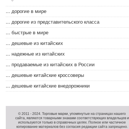
... дорогие в мире
... дорогие из представительского класса
... быстрые в мире
... дешевые из китайских
... надежные из китайских
... продаваемые из китайских в России
... дешевые китайские кроссоверы
... дешевые китайские внедорожники
Д
о
Д
п
о
К
© 2011 -
2024
. Торговые марки, упомянутые на страницах нашего
сайта, являются товарными знаками соответствующих владельцев и
о
п
о
используются только в справочных целях. Полное или частичное
л
о
п
копирование материалов без согласия редакции сайта запрещено.