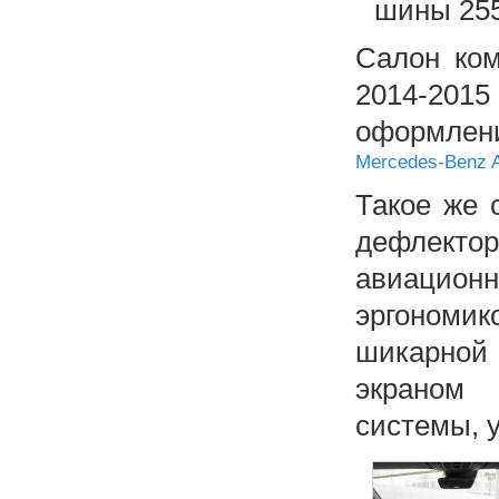
шины 255
Салон ком
2014-2015
оформле
Mercedes-Benz 
Такое же 
дефлект
авиацион
эргоном
шикарной
экраном 
системы, 