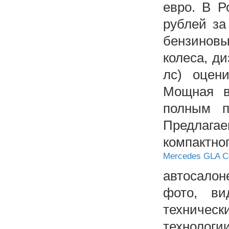
евро. В Р
рублей за
бензинов
колеса, д
лс) оцен
Мощная в
полным п
Предлага
компактно
Mercedes GLA C
автосалон
фото, ви
техничес
технолог