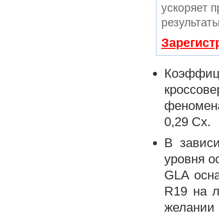
ускоряет п
результаты
Зарегист
Коэффиц
кроссо
феномен
0,29 Сх.
В зависи
уровня о
GLA осна
R19 на л
желании 