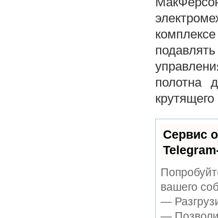
МакФерс
электроме
комплекс
подавлять
управлен
полотна 
крутящего
Сервис о
Telegram
Попробуйте
вашего соб
— Разгруз
— Позволит