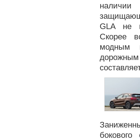
наличии 
защищающе
GLA не в
Скорее в
модным н
дорожным
составляет
Заниженн
бокового 