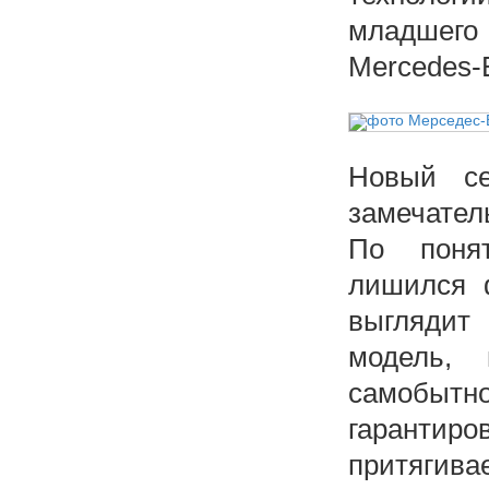
младшего
Mercedes-
Новый се
замечател
По поня
лишился 
выглядит 
модель,
самобытн
гаранти
притяги