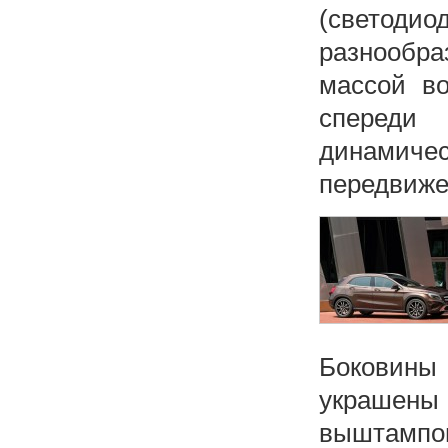
(светоди
разнообр
массой во
спереди
динамиче
передвиже
Боковины
украшены
выштампов