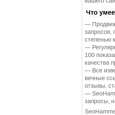
вашего сай
Что уме
— Продвиж
запросов, 
степенью к
— Регулярн
100 показ
качества п
— Все изв
вечные ссы
отзывы, ст
— SeoHamme
запросы, н
SeoHammer