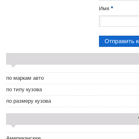
и
*
Имя
я
м
С
а
й
д
по маркам авто
б
а
по типу кузова
р
2
по размеру кузова
Американские