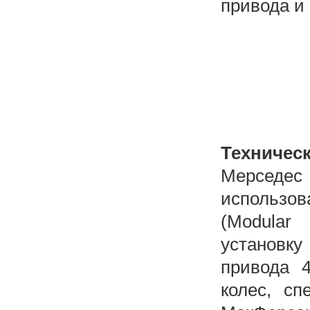
привода и
Техничес
Мерседес
использо
(Modular 
установк
привода 4
колес, сп