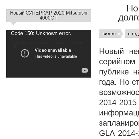
Но
С
Новый СУПЕРКАР 2020 Mitsubishi
долг
а
4000GT
й
д
Video
Code 150: Unknown error.
видео
вне
б
Player
а
Download File: https://youtu.be/EOTXrE5zOb4?
_=1
р
Новый не
1
серийном
публике н
года. Но с
возможнос
2014-2015
информац
запланиро
GLA 2014-