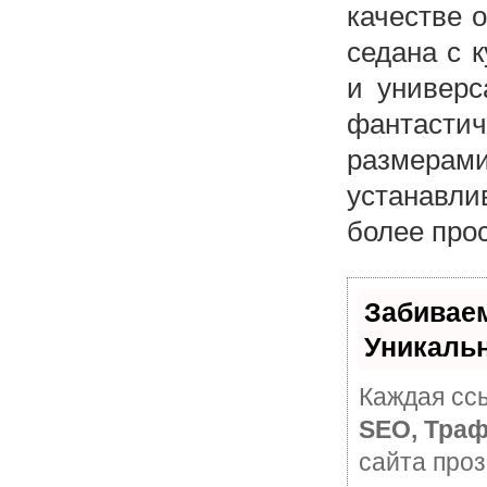
качестве 
седана с 
и универс
фантаст
размерам
устанавл
более прос
Забивае
Уникаль
Каждая ссы
SEO, Траф
сайта про