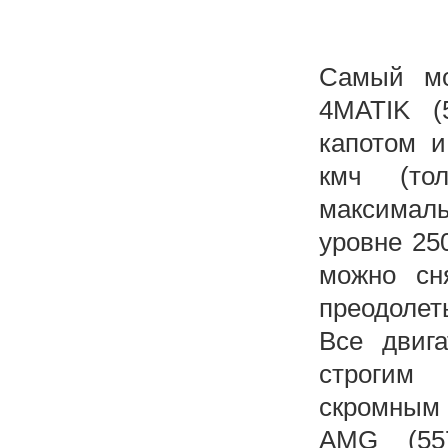
Самый м
4MATIK (
капотом и
кмч (то
максималь
уровне 25
можно сн
преодолеть
Все двиг
строгим
скромным 
AMG (55