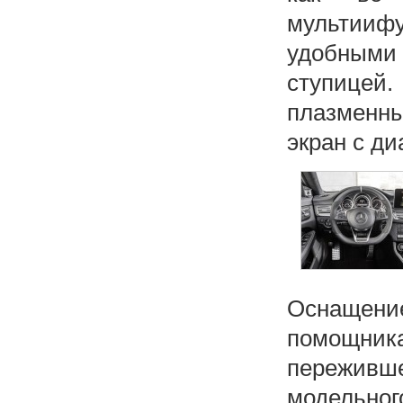
мультииф
удобными
ступицей.
плазменны
экран с ди
Оснащение
помощни
переживше
модельног