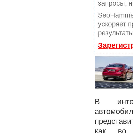
запросы, н
SeoHammer
ускоряет п
результаты
Зарегист
В интер
автомоб
представи
как во 