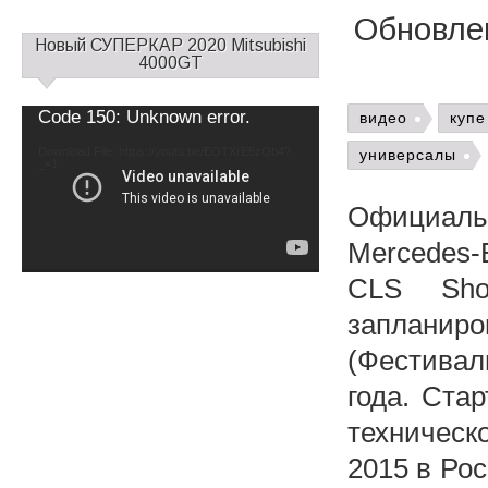
Обновлен
С
Новый СУПЕРКАР 2020 Mitsubishi
а
4000GT
й
д
Video
Code 150: Unknown error.
видео
купе
б
Player
а
Download File: https://youtu.be/EOTXrE5zOb4?
универсалы
_=1
р
1
Официаль
Mercedes
CLS Sho
запланиро
(Фестивал
года. Ста
техническ
2015 в Ро