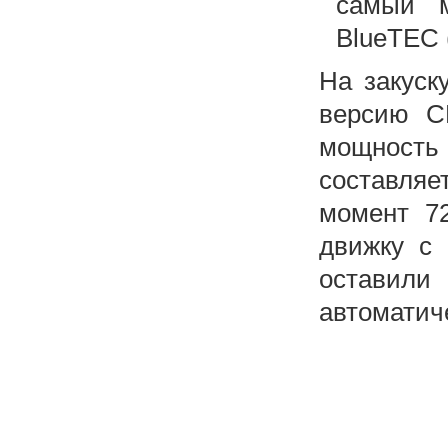
самый 
BlueTEC 
На закуск
версию C
мощность
составляе
момент 7
движку с
оставил
автоматич