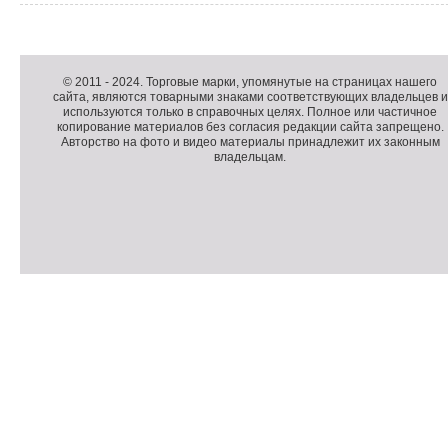
Д
о
Д
п
о
К
© 2011 -
2024
. Торговые марки, упомянутые на страницах нашего
сайта, являются товарными знаками соответствующих владельцев и
о
п
о
используются только в справочных целях. Полное или частичное
л
о
п
копирование материалов без согласия редакции сайта запрещено.
н
л
и
Авторство на фото и видео материалы принадлежит их законным
владельцам.
и
н
р
т
и
а
е
т
й
л
е
т
ь
л
н
ь
о
н
е
а
П
м
я
о
С
е
и
д
ч
н
н
в
е
ю
ф
а
т
о
л
ч
р
и
м