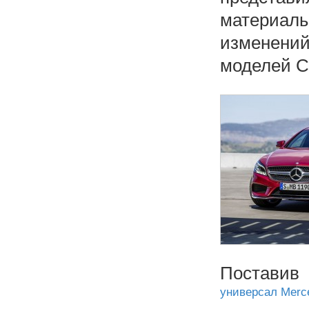
материал
изменени
моделей C
Поставив
универсал Merc