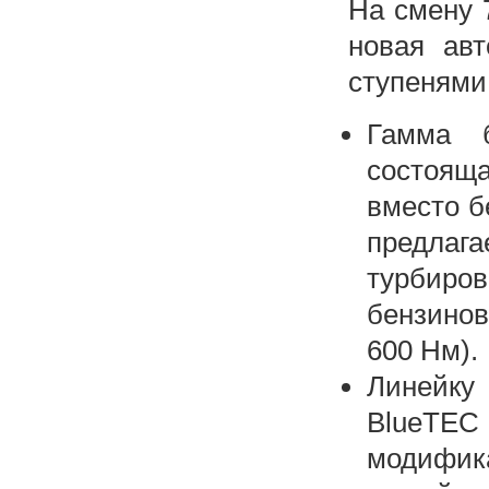
На смену 
новая авт
ступенями
Гамма б
состояща
вместо б
предлаг
турбиров
бензинов
600 Нм).
Линейку
BlueTE
модифик