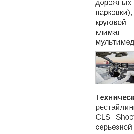
дорожных 
парковки
круговой
климат 
мультимед
Техниче
рестайли
CLS Shoot
серьезной