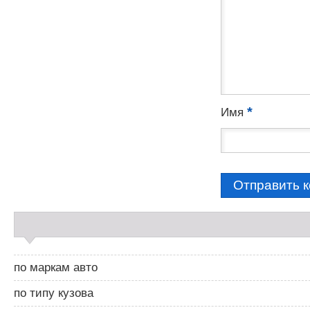
*
Имя
С
а
й
д
по маркам авто
б
а
по типу кузова
р