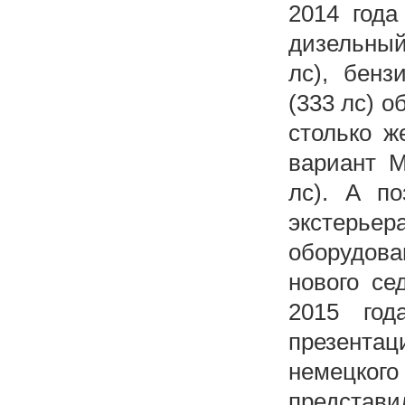
2014 года
дизельный
лс), бен
(333 лс) о
столько ж
вариант M
лс). А п
экстерье
оборудова
нового се
2015 год
презентац
немецко
предста