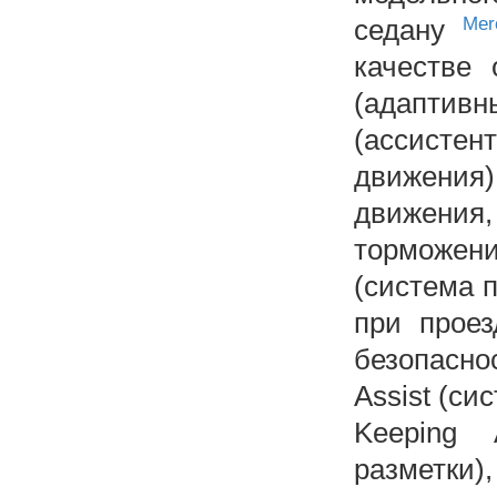
седану
Mer
качестве 
(адаптивн
(ассисте
движения
движени
торможен
(система 
при проез
безопаснос
Assist (си
Keeping 
разметки),