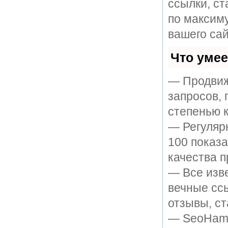
ссылки, ст
по максим
вашего сай
Что уме
— Продвиж
запросов, 
степенью к
— Регулярн
100 показ
качества п
— Все изв
вечные ссы
отзывы, ст
— SeoHamme