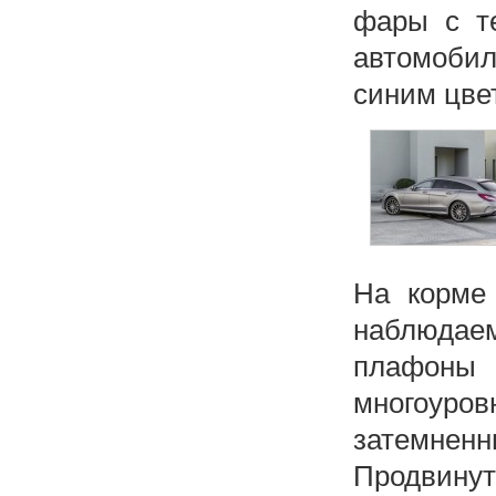
фары с те
автомоби
синим цве
На корме
наблюдае
плафоны 
многоуро
затемненн
Продвину