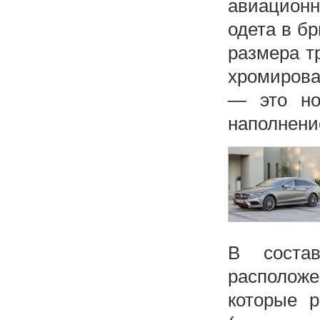
авиацион
одета в бр
размера т
хромирова
— это но
наполнение
В состав
располож
которые р