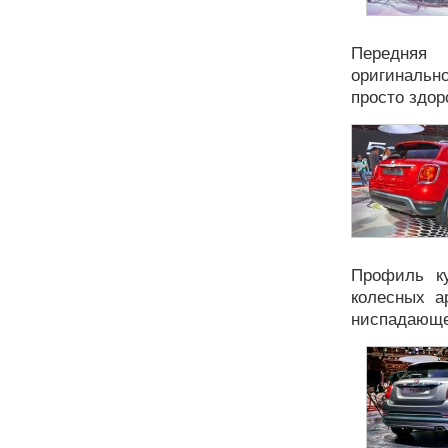
Передняя 
оригинальн
просто здор
Профиль ку
колесных а
ниспадающе