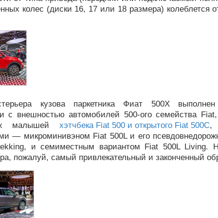
нных колес (диски 16, 17 или 18 размера) колеблется о
стерьера кузова паркетника Фиат 500Х выполне
ии с внешностью автомобилей 500-ого семейства Fiat,
ных малышей
хэтчбека Fiat 500 и открытого Fiat 500C
,
ми — микроминивэном Fiat 500L и его псевдовнедорож
rekking, и семиместным вариантом Fiat 500L Living. Н
ра, пожалуй, самый привлекательный и законченный об