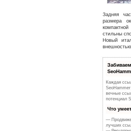
Задняя ча
размера о
компактной
стильны сп
Новый итал
внешностью
Забиваем
SeoHamm
Каждая ссыл
SeoHammer 
вечные ссыл
потенциал 
Что умее
— Продвижен
лучших ссыл
— Регулярна