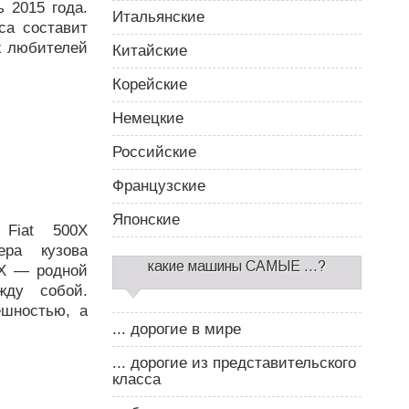
 2015 года.
Итальянские
са составит
их любителей
Китайские
Корейские
Немецкие
Российские
Французские
Японские
Fiat 500X
ера кузова
какие машины САМЫЕ ...?
0Х — родной
жду собой.
ешностью, а
... дорогие в мире
... дорогие из представительского
класса