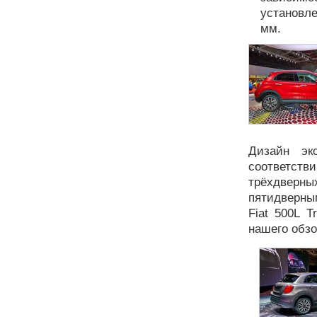
установле
мм.
Дизайн эк
соответств
трёхдвер
пятидверны
Fiat 500L T
нашего обзо