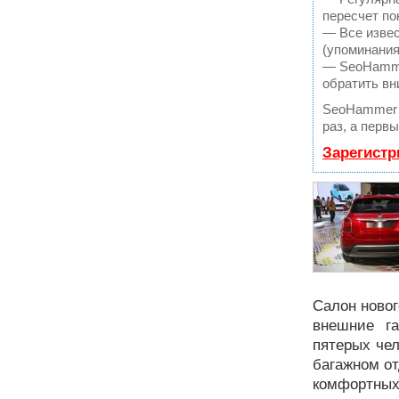
пересчет по
— Все извес
(упоминания
— SeoHammer
обратить вн
SeoHammer 
раз, а перв
Зарегистр
Салон новог
внешние г
пятерых чел
багажном о
комфортных