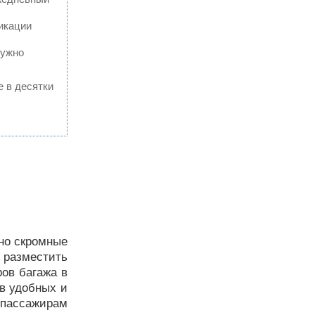
икации
нужно
е в десятки
ьно скромные
разместить
ров багажа в
в удобных и
 пассажирам