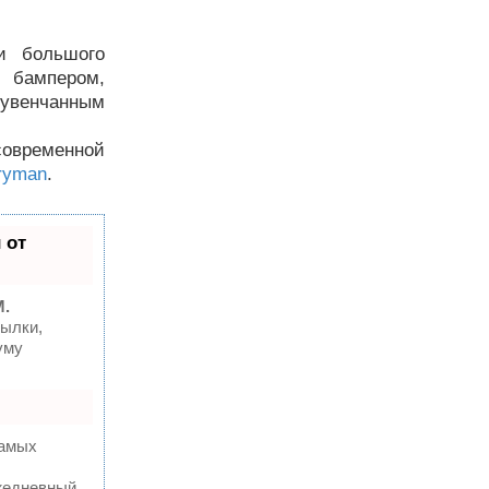
и большого
 бампером,
 увенчанным
современной
tryman
.
 от
M.
ылки,
уму
самых
ежедневный