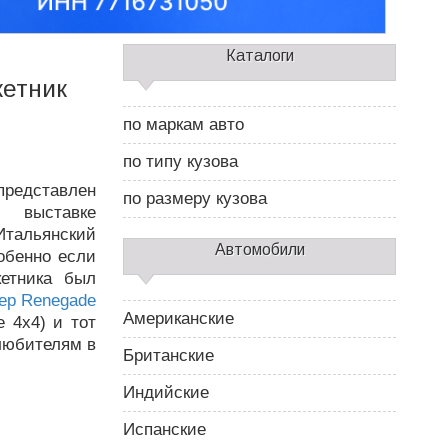
С
Каталоги
а
кетник
й
д
по маркам авто
б
а
по типу кузова
р
представлен
2
по размеру кузова
 выставке
тальянский
Автомобили
собенно если
кетника был
ep Renegade
Американские
 4x4) и тот
любителям в
Британские
Индийские
Испанские