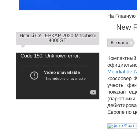
На Главную
New F
С
Новый СУПЕРКАР 2020 Mitsubishi
а
4000GT
B-класс
й
д
Use
Video
Code 150: Unknown error.
Up/Down
Компактный
б
Player
Arrow
keys
официаль
а
Download File: https://youtu.be/EOTXrE5zOb4?
to
increase
_=1
р
Mondial de l’
or
decrease
1
кроссовер Ф
volume.
учесть фак
показан ещ
(паркетник
дебютировал
Европе по
ц