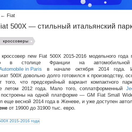
←
Fiat
iat 500X — стильный итальянский пар
кроссоверы
 кроссовер new Fiat 500X 2015-2016 модельного года 
но в столице Франции на автомобильной
Automobile in Paris
в начале октября 2014 года. И
иат 500Х довольно долго готовился к производству, о
т того, что предсерийный вариант компактного пар
е летом 2012 года. Мало того, соплатформенный
Je
и построены на одной платформе — GM Fiat Small Wide
 еще весной 2014 года в Женеве, и уже доступен авто
ене
от 19900 до 31900 тыс. евро.