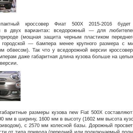
пактный кроссовер Фиат 500Х 2015-2016 будет
м в двух вариантах: вседорожный — для любителе
природе (мощная защита черным пластиком переднег
 городской — бампера менее крупного размера с 
ым обвесом). Так что у вседорожной версии кроссовер
перам даже габаритная длина кузова больше на целых
 версии.
габаритные размеры кузова new Fiat 500X составляют
00 мм в ширину, 1600 мм в высоту (1602 мм высота куз
иводом), с 2570 мм колесной базы. Дорожный просвет 
ти от типа привода (передний или подключаемый полны