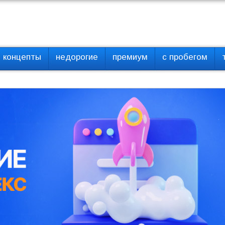
концепты
недорогие
премиум
с пробегом