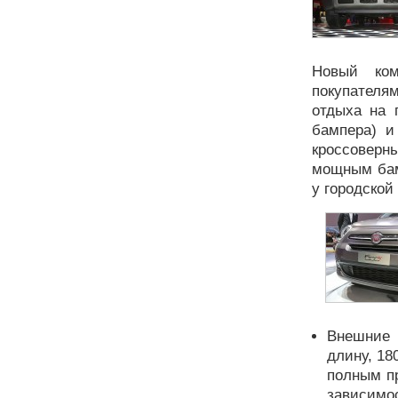
Новый ком
покупателя
отдыха на 
бампера) и
кроссоверн
мощным бам
у городской
Внешние 
длину, 18
полным пр
зависимос