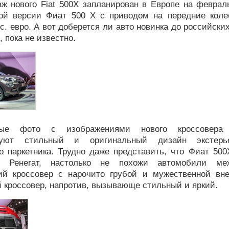
ж нового Fiat 500X запланирован в Европе на февраль
ой версии Фиат 500 Х с приводом на передние коле
с. евро. А вот доберется ли авто новинка до российск
, пока не известно.
ые фото с изображениями нового кроссовера 
руют стильный и оригинальный дизайн экстерь
го паркетника. Трудно даже представить, что Фиат 50
 Ренегат, настолько не похожи автомобили ме
ий кроссовер с нарочито грубой и мужественной вн
 кроссовер, напротив, вызывающе стильный и яркий.