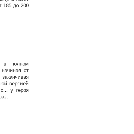
т 185 до 200
н в полном
 начиная от
 заканчивая
ной версией
о... у героя
раз.