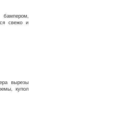
 бампером,
тся свежо и
мера вырезы
оемы, купол