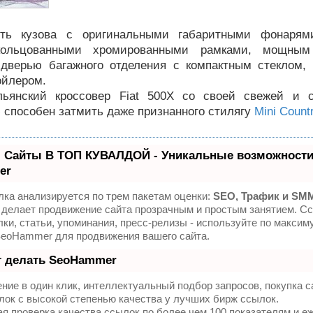
сть кузова с оригинальными габаритными фонарям
кольцованными хромированными рамками, мощным
 дверью багажного отделения с компактным стеклом,
ойлером.
ьянский кроссовер Fiat 500X со своей свежей и 
 способен затмить даже признанного стилягу
Mini Coun
 Сайты В ТОП КУВАЛДОЙ - Уникальные возможности
er
ка анализируется по трем пакетам оценки:
SEO, Трафик и SM
делает продвижение сайта прозрачным и простым занятием. Сс
ки, статьи, упоминания, пресс-релизы - используйте по максим
SeoHammer для продвижения вашего сайта.
т делать SeoHammer
ие в один клик, интеллектуальный подбор запросов, покупка 
ок с высокой степенью качества у лучших бирж ссылок.
я проверка качества ссылок по более чем 100 показателям и 