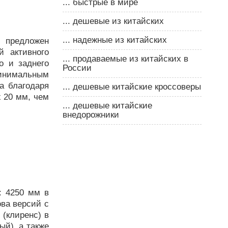
... быстрые в мире
... дешевые из китайских
... надежные из китайских
 предложен
й активного
... продаваемые из китайских в
о и заднего
России
минимальным
а благодаря
... дешевые китайские кроссоверы
 20 мм, чем
... дешевые китайские
внедорожники
: 4250 мм в
ова версий с
(клиренс) в
й), а также