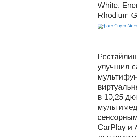
White, Ene
Rhodium Gr
Рестайлин
улучшил с
мультифун
виртуальн
в 10,25 д
мультимед
сенсорным
CarPlay и 