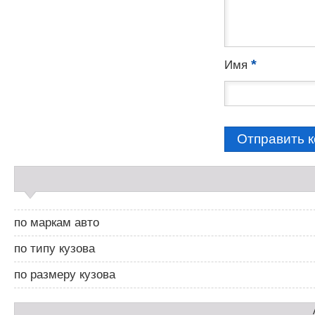
*
Имя
С
а
й
д
по маркам авто
б
а
по типу кузова
р
2
по размеру кузова