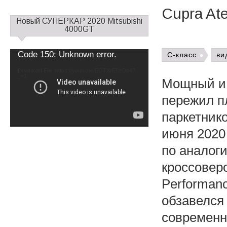
Cupra At
С
Новый СУПЕРКАР 2020 Mitsubishi
а
4000GT
й
д
Video
Code 150: Unknown error.
C-класс
ви
б
Player
а
Download File: https://youtu.be/EOTXrE5zOb4?
_=1
р
Мощный и 
1
пережил п
паркетник
июня 2020
по аналог
кроссовер
Performan
обзавелся
современн