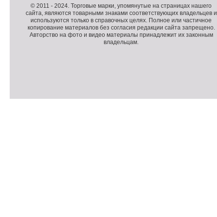
п
о
К
© 2011 -
2024
. Торговые марки, упомянутые на страницах нашего
сайта, являются товарными знаками соответствующих владельцев и
о
п
о
используются только в справочных целях. Полное или частичное
л
о
п
копирование материалов без согласия редакции сайта запрещено.
н
л
и
Авторство на фото и видео материалы принадлежит их законным
владельцам.
и
н
р
т
и
а
е
т
й
л
е
т
ь
л
н
ь
о
н
е
а
П
м
я
о
С
е
и
д
ч
н
н
в
е
ю
ф
а
т
о
л
ч
р
и
м
к
а
и
ц
п
и