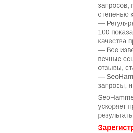
запросов, 
степенью к
— Регулярн
100 показ
качества п
— Все изв
вечные ссы
отзывы, ст
— SeoHamme
запросы, н
SeoHammer
ускоряет п
результаты
Зарегист