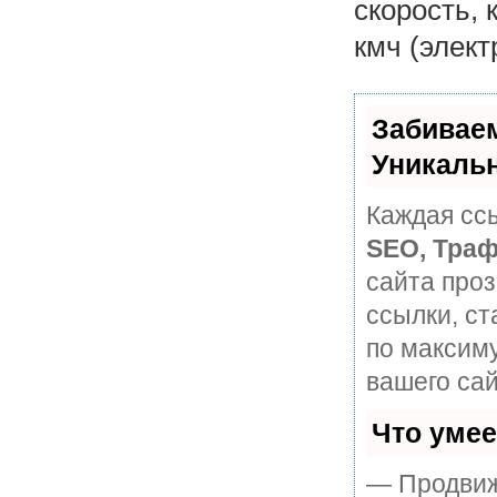
скорость, 
кмч (элект
Забивае
Уникаль
Каждая ссы
SEO, Траф
сайта про
ссылки, ст
по максим
вашего сай
Что уме
— Продвиж