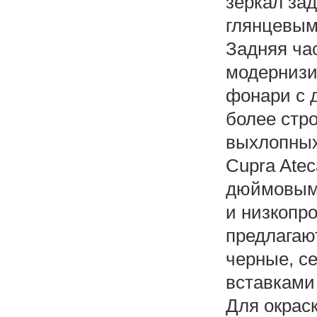
зеркал за
глянцевы
Задняя час
модернизи
фонари с 
более стро
выхлопных
Cupra Atec
дюймовыми
и низкопр
предлагаю
черные, с
вставками
Для окрас