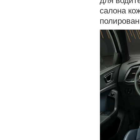
для водит
салона кож
полирован