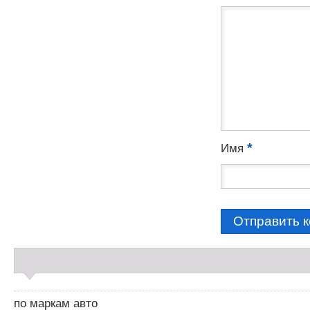
*
Имя
С
а
й
д
по маркам авто
б