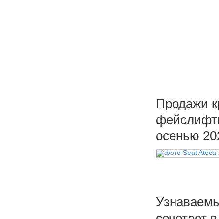
Продажи к
фейслифти
осенью 202
Узнаваемы
сочетает 