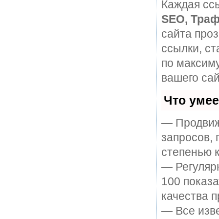
Каждая ссы
SEO, Траф
сайта про
ссылки, ст
по максим
вашего сай
Что уме
— Продвиж
запросов, 
степенью к
— Регулярн
100 показ
качества п
— Все изв