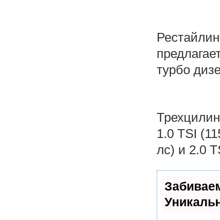
Рестайлинг
предлагае
турбо диз
Трехцилинд
1.0 TSI (1
лс) и 2.0 T
Забивае
Уникаль