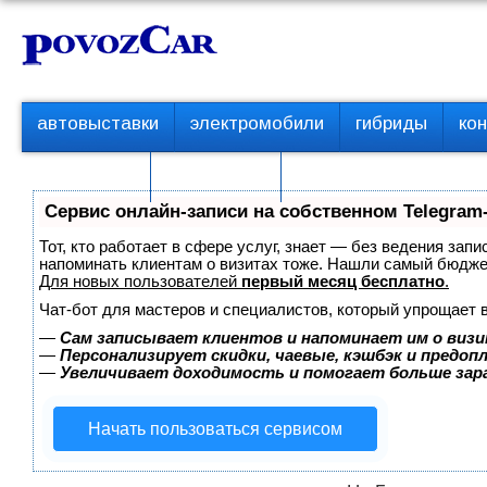
Перейти
К
к
о
контенту
н
т
П
автовыставки
электромобили
гибриды
ко
е
е
р
н
с пробегом
технологии
в
т
о
Сервис онлайн-записи на собственном Telegram
е
м
Тот, кто работает в сфере услуг, знает — без ведения запи
е
напоминать клиентам о визитах тоже. Нашли самый бюдж
Для новых пользователей
первый месяц бесплатно
.
н
ю
Чат-бот для мастеров и специалистов, который упрощает 
—
Сам записывает клиентов и напоминает им о визи
—
Персонализирует скидки, чаевые, кэшбэк и предоп
—
Увеличивает доходимость и помогает больше за
Начать пользоваться сервисом