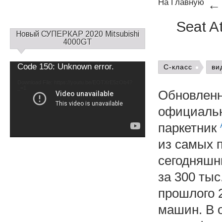
На Главную
Seat A
С
Новый СУПЕРКАР 2020 Mitsubishi
а
4000GT
й
д
Video
Code 150: Unknown error.
C-класс
ви
б
Player
а
Download File: https://youtu.be/EOTXrE5zOb4?
_=1
р
Обновленн
1
официальн
паркетник
из самых 
сегодняшн
за 300 тыс
прошлого 2
машин. В о