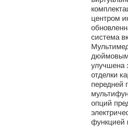
комплектац
центром ин
обновленн
система в
Мультимед
дюймовым 
улучшена 
отделки ка
передней 
мультифун
опций пре
электриче
функцией 