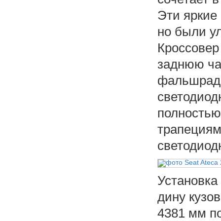
Эти яркие
но были у
Кроссовер
заднюю ча
фальшради
светодиод
полностью
трапециям
светодиод
Установка
дину кузов
4381 мм п