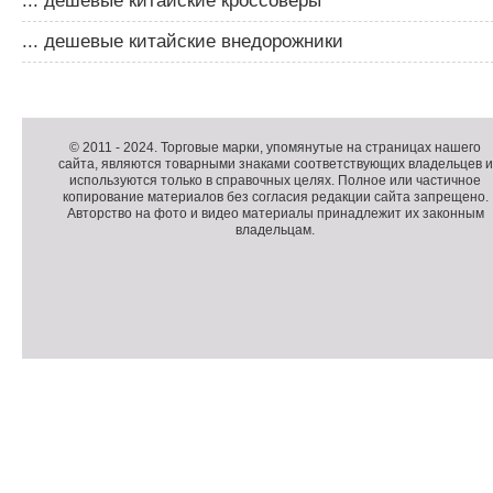
... дешевые китайские кроссоверы
... дешевые китайские внедорожники
Д
о
Д
п
о
К
© 2011 -
2024
. Торговые марки, упомянутые на страницах нашего
сайта, являются товарными знаками соответствующих владельцев и
о
п
о
используются только в справочных целях. Полное или частичное
л
о
п
копирование материалов без согласия редакции сайта запрещено.
н
л
и
Авторство на фото и видео материалы принадлежит их законным
владельцам.
и
н
р
т
и
а
е
т
й
л
е
т
ь
л
н
ь
о
н
е
а
П
м
я
о
С
е
и
д
ч
н
н
в
е
ю
ф
а