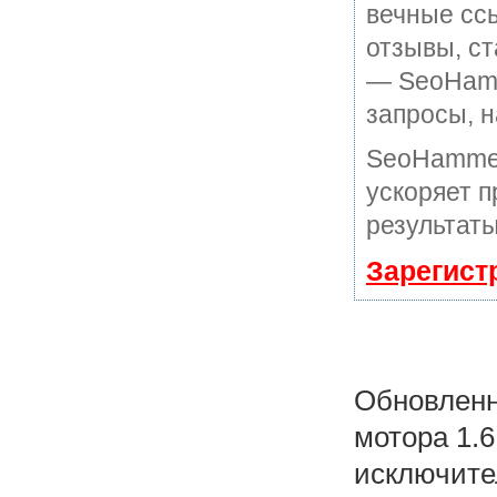
вечные ссы
отзывы, ст
— SeoHamme
запросы, н
SeoHammer
ускоряет п
результаты
Зарегист
Обновленн
мотора 1.6
исключите