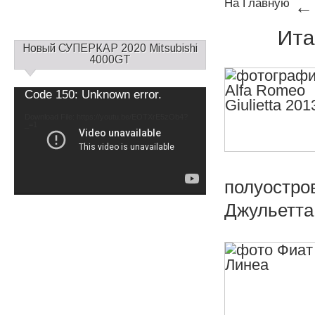
На Главную
← 
Ита
С
Новый СУПЕРКАР 2020 Mitsubishi
а
4000GT
й
д
Video
Code 150: Unknown error.
б
Player
а
Download File: https://youtu.be/EOTXrE5zOb4?
_=1
р
1
полуостро
Джульетта 