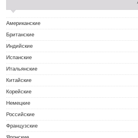
и
с
я
м
Американские
Британские
Индийские
Испанские
Итальянские
Китайские
Корейские
Немецкие
Российские
Французские
Японские