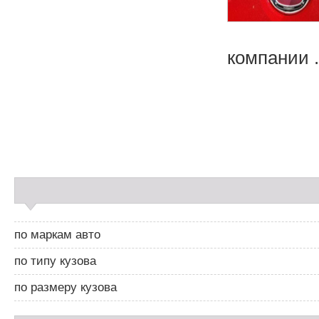
компании .
Н
а
в
и
С
г
а
а
й
ц
д
и
по маркам авто
б
я
а
п
по типу кузова
р
о
2
з
по размеру кузова
а
п