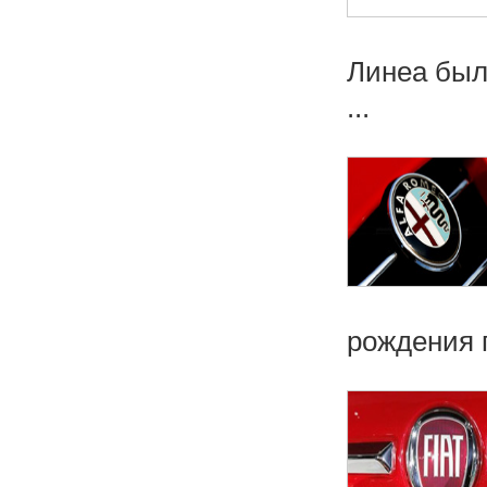
Линеа был
...
рождения п