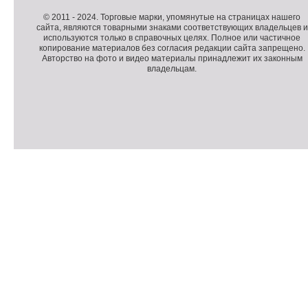
о
Д
п
о
К
© 2011 -
2024
. Торговые марки, упомянутые на страницах нашего
сайта, являются товарными знаками соответствующих владельцев и
о
п
о
используются только в справочных целях. Полное или частичное
л
о
п
копирование материалов без согласия редакции сайта запрещено.
н
л
и
Авторство на фото и видео материалы принадлежит их законным
владельцам.
и
н
р
т
и
а
е
т
й
л
е
т
ь
л
н
ь
о
н
е
а
П
м
я
о
С
е
и
д
ч
н
н
в
е
ю
ф
а
т
о
л
ч
р
и
м
к
а
и
ц
п
и