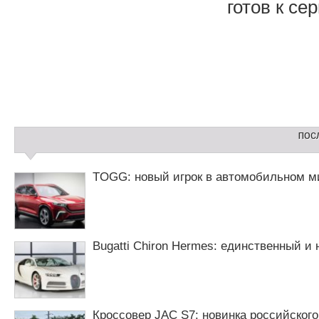
готов к сер
Н
а
в
и
С
г
пос
а
а
й
ц
д
TOGG: новый игрок в автомобильном м
и
б
я
а
п
р
о
2
з
Bugatti Chiron Hermes: единственный и
а
п
и
с
я
Кроссовер JAC S7: новинка российского