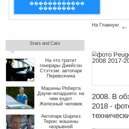
1
2
������������
��������
На Главную
Д
о
С
п
Stars and Cars
а
о
й
л
д
На что тратит
н
б
гонорары Джейсон
и
Стэтхэм: автопарк
а
т
Перевозчика
р
е
1
л
Машины Роберта
ь
Дауни-младшего: на
2008. В об
н
чем ездит
о
Железный человек
2018 - фот
е
м
технические
Автопарк Шарлиз
е
Терон: машины
н
«взрывной