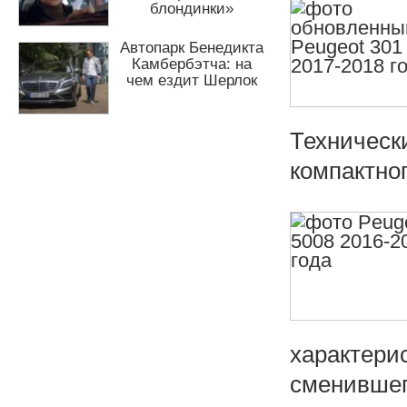
ю
блондинки»
Автопарк Бенедикта
Камбербэтча: на
чем ездит Шерлок
Техническ
компактног
характери
сменившег