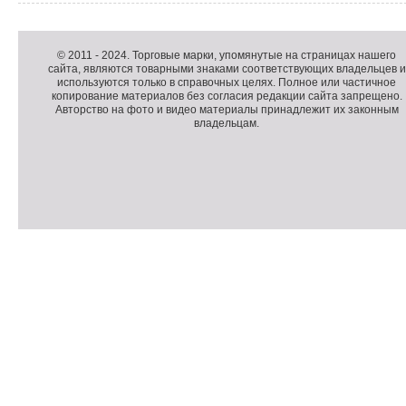
Д
о
К
© 2011 -
2024
. Торговые марки, упомянутые на страницах нашего
сайта, являются товарными знаками соответствующих владельцев и
п
о
используются только в справочных целях. Полное или частичное
о
п
копирование материалов без согласия редакции сайта запрещено.
л
и
Авторство на фото и видео материалы принадлежит их законным
владельцам.
н
р
и
а
т
й
е
т
л
ь
н
а
П
я
о
С
и
д
ч
н
в
е
ф
а
т
о
л
ч
р
и
м
к
а