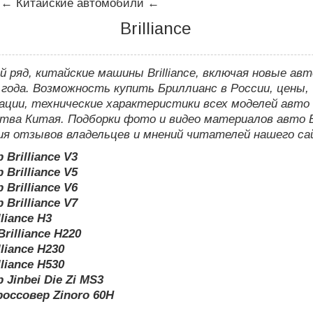
←
Китайские автомобили
←
Brilliance
 ряд, китайские машины Brilliance, включая новые ав
 года. Возможность купить Бриллианс в России, цены,
ации, технические характеристики всех моделей авто
тва Китая. Подборки фото и видео материалов авто 
ия отзывов владельцев и мнений читателей нашего са
 Brilliance V3
 Brilliance V5
 Brilliance V6
 Brilliance V7
lliance H3
rilliance H220
lliance H230
lliance H530
 Jinbei Die Zi MS3
россовер Zinoro 60H