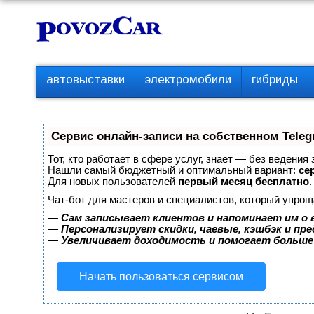
Перейти
К
к
о
контенту
н
т
П
автовыставки
электромобили
гибриды
е
е
р
н
в
т
о
Сервис онлайн-записи на собственном Teleg
е
м
Тот, кто работает в сфере услуг, знает — без ведения
е
Нашли самый бюджетный и оптимальный вариант:
сер
Для новых пользователей
первый месяц бесплатно
.
н
ю
Чат-бот для мастеров и специалистов, который упрощ
—
Сам записывает клиентов и напоминает им о 
—
Персонализирует скидки, чаевые, кэшбэк и пр
—
Увеличивает доходимость и помогает больше
Начать пользоваться сервисом