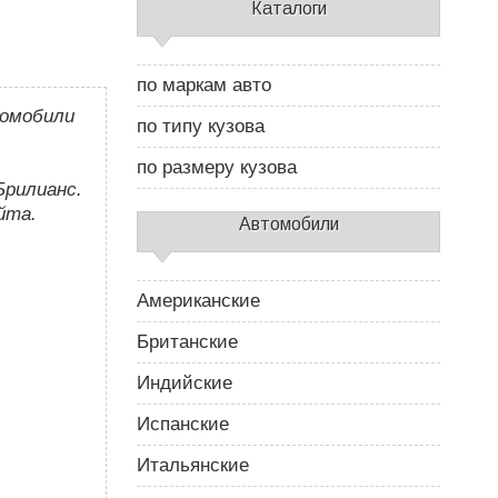
С
Каталоги
а
й
д
по маркам авто
б
томобили
а
по типу кузова
р
2
по размеру кузова
Брилианс.
йта.
Автомобили
Американские
Британские
Индийские
Испанские
Итальянские