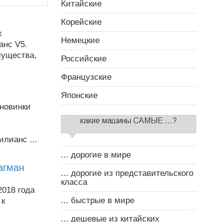
Китайские
Корейские
х
Немецкие
анс V5.
мущества,
Российские
Французские
Японские
 новинки
какие машины САМЫЕ ...?
лианс ...
... дорогие в мире
лагман
... дорогие из представительского
класса
2018 года
... быстрые в мире
 к
... дешевые из китайских