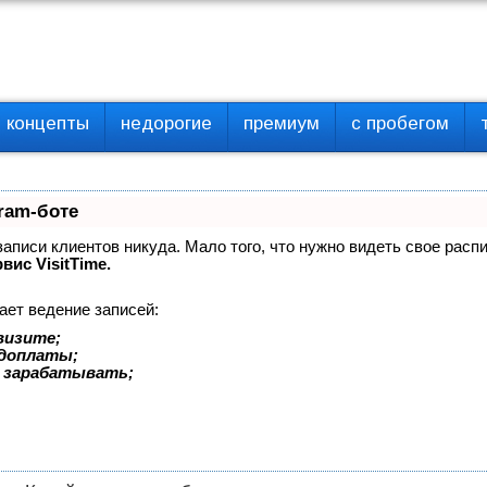
концепты
недорогие
премиум
с пробегом
ram-боте
 записи клиентов никуда. Мало того, что нужно видеть свое расп
вис VisitTime.
ает ведение записей:
визите;
едоплаты;
 зарабатывать;