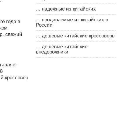
..
... надежные из китайских
... продаваемые из китайских в
го года в
России
ком
ор, свежий
... дешевые китайские кроссоверы
... дешевые китайские
внедорожники
тавляет
18
ый кроссовер