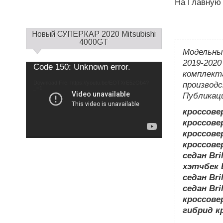
На Главную
С
Новый СУПЕРКАР 2020 Mitsubishi
а
4000GT
Модельный
й
д
2019-2020
Use
Video
Code 150: Unknown error.
Up/Down
б
комплект
Player
Arrow
keys
а
Download File: https://youtu.be/EOTXrE5zOb4?
to
производс
increase
_=1
р
or
Публикац
decrease
1
volume.
кроссовер
кроссовер
кроссовер
кроссовер
седан Bri
хэтчбек B
седан Bri
седан Bri
кроссовер
гибрид к