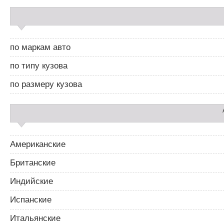
С
а
й
д
по маркам авто
б
а
по типу кузова
р
2
по размеру кузова
Американские
Британские
Индийские
Испанские
Итальянские