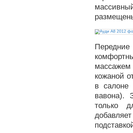
массивны
размещены
Передние
комфортн
массажем 
кожаной о
в салоне 
вавона).
только д
добавляет
подставк