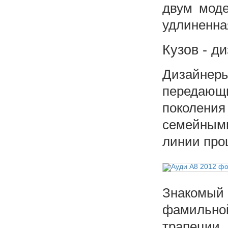
двум моде
удлиненная
Кузов - д
Дизайнер
передающ
поколени
семейным
линии про
Знакомый 
фамильно
трапеции