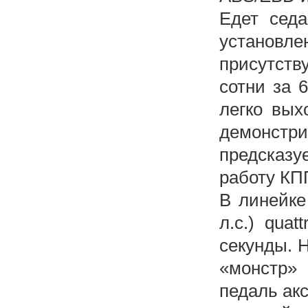
Едет седа
установл
присутств
сотни за 
легко вых
демонст
предсказу
работу КП
В линейке
л.с.) qua
секунды. Н
«монстр» 
педаль акс