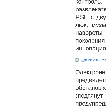
контрол
развлекат
RSE с дву
люк, музы
навороты
поколени
инновацио
Электро
предвид
обстановк
(подтянут
предупре