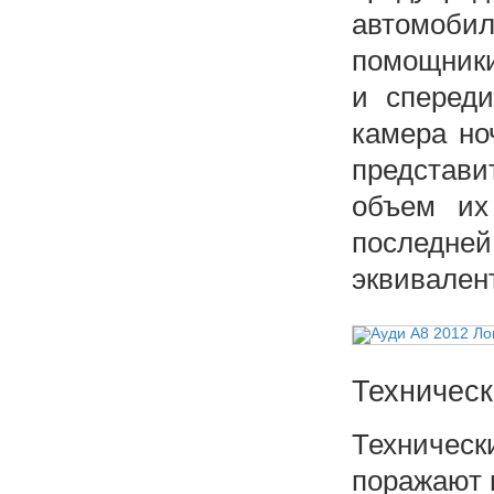
автомоби
помощники
и спереди
камера но
представи
объем их
последне
эквивалент
Техническ
Техническ
поражают 