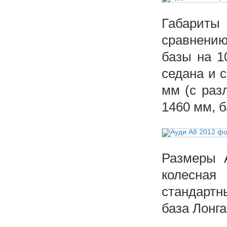
Габариты
сравнени
базы на 1
седана и 
мм (с раз
1460 мм, 
Размеры A
колесна
стандартн
база Лонг