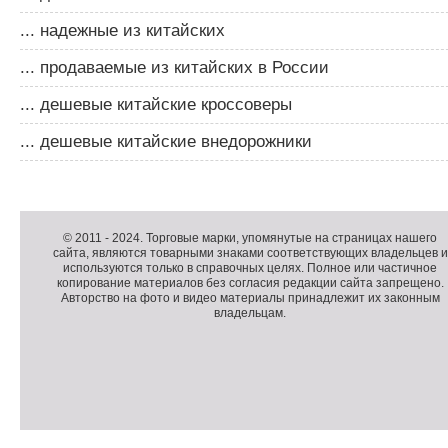
... надежные из китайских
... продаваемые из китайских в России
... дешевые китайские кроссоверы
... дешевые китайские внедорожники
Д
о
Д
п
о
К
© 2011 -
2024
. Торговые марки, упомянутые на страницах нашего
сайта, являются товарными знаками соответствующих владельцев и
о
п
о
используются только в справочных целях. Полное или частичное
л
о
п
копирование материалов без согласия редакции сайта запрещено.
н
л
и
Авторство на фото и видео материалы принадлежит их законным
владельцам.
и
н
р
т
и
а
е
т
й
л
е
т
ь
л
н
ь
о
н