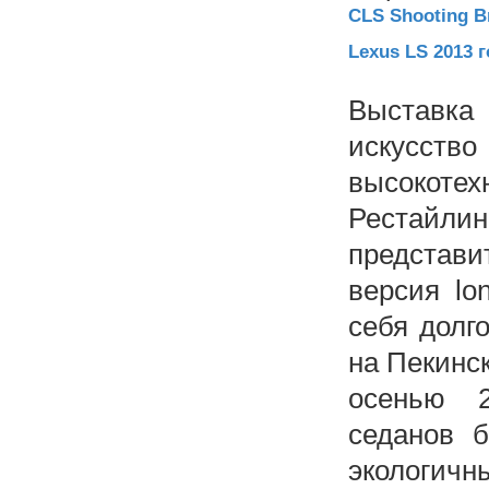
CLS Shooting B
Lexus LS 2013 
Выставка
искусство
высокоте
Рестай
представ
версия lo
себя долг
на Пекинс
осенью 2
седанов 
экологичн