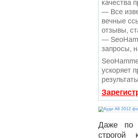
качества п
— Все изв
вечные ссы
отзывы, ст
— SeoHamme
запросы, н
SeoHammer
ускоряет п
результаты
Зарегист
Даже по 
строгой 