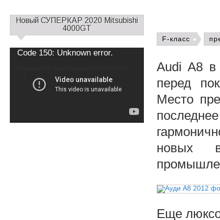
С
Новый СУПЕРКАР 2020 Mitsubishi
а
4000GT
й
F-класс
пр
д
Video
Code 150: Unknown error.
б
Player
Audi A8 в
а
Download File: https://youtu.be/EOTXrE5zOb4?
_=1
р
перед по
1
Место пр
последне
гармоничн
новых в
промышле
Еще люкс