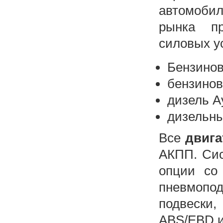
автомобил
рынка пр
силовых у
Бензиновы
бензиновы
дизель Ау
дизельный
Все
двига
АКПП. Сис
опции со
пневмопод
подвески
ABS/EBD и