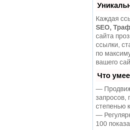
Уникаль
Каждая ссы
SEO, Траф
сайта про
ссылки, ст
по максим
вашего сай
Что уме
— Продвиж
запросов, 
степенью к
— Регулярн
100 показ