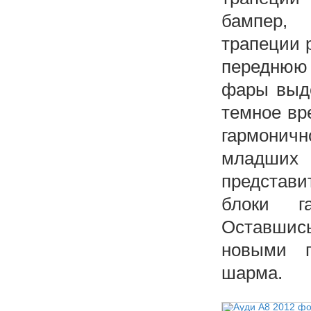
бампер,
трапеции 
переднюю 
фары выде
темное вре
гармонич
младших
представи
блоки г
Оставшись
новыми г
шарма.