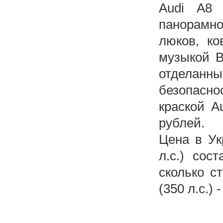
Audi A8 
панорамн
люков, к
музыкой B
отделанн
безопасно
краской A
рублей.
Цена в Ук
л.с.) сос
сколько с
(350 л.с.)