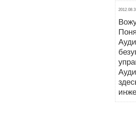
2012.08.3
Вожу
Поня
Ауди
безу
упра
Ауди
здес
инже
Н
а
в
и
г