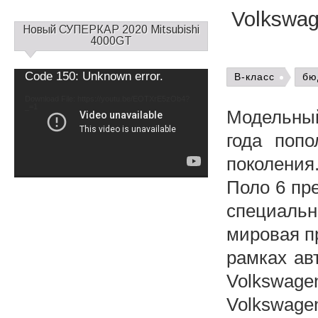
Volkswag
С
Новый СУПЕРКАР 2020 Mitsubishi
а
4000GT
й
д
Video
Code 150: Unknown error.
B-класс
бю
б
Player
а
Download File: https://youtu.be/EOTXrE5zOb4?
_=1
р
Модельны
1
года попо
поколения
Поло 6 пр
специальн
мировая п
рамках ав
Volkswag
Volkswag