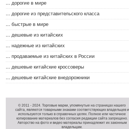
... дорогие в мире
... дорогие из представительского класса
... быстрые в мире
... дешевые из китайских
... надежные из китайских
... продаваемые из китайских в России
... дешевые китайские кроссоверы
... дешевые китайские внедорожники
Д
о
Д
п
о
К
© 2011 -
2024
. Торговые марки, упомянутые на страницах нашего
сайта, являются товарными знаками соответствующих владельцев и
о
п
о
используются только в справочных целях. Полное или частичное
л
о
п
копирование материалов без согласия редакции сайта запрещено.
н
л
и
Авторство на фото и видео материалы принадлежит их законным
владельцам.