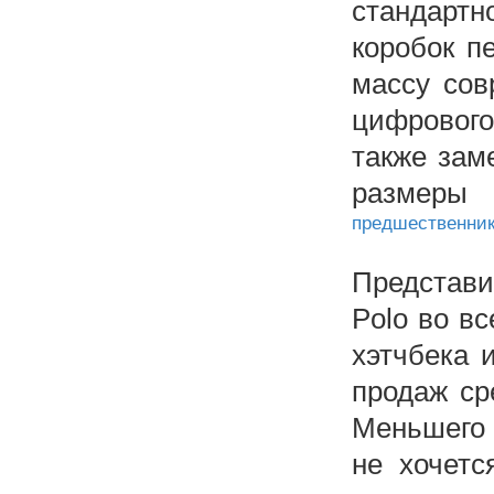
стандартн
коробок п
массу сов
цифрового
также зам
разме
предшественник
Представи
Polo во в
хэтчбека 
продаж ср
Меньшего 
не хочетс