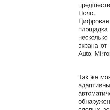
предшеств
Поло.
Цифровая 
площадка 
нескольк
экрана от 
Auto, Mirro
Так же мо
адапти
автомат
обнаруже
слепых зо