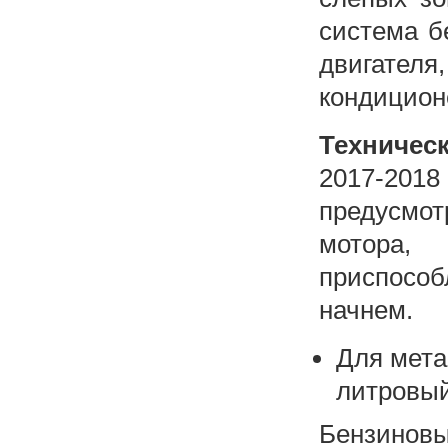
система б
двигател
кондиционе
Техничес
2017-2018
предусмо
мотора,
приспособ
начнем.
Для мета
литровый
Бензиновы