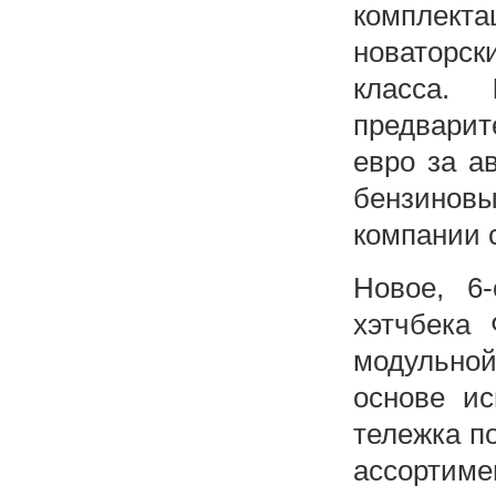
комплекта
новаторск
класса.
предвари
евро за а
бензино
компании 
Новое, 6
хэтчбека 
модульно
основе ис
тележка п
ассортим