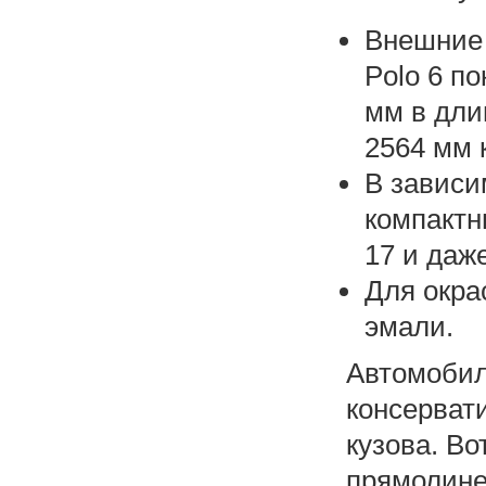
Внешние 
Polo 6 п
мм в дли
2564 мм 
В зависи
компактн
17 и даж
Для окра
эмали.
Автомоб
консерва
кузова. Во
прямолин