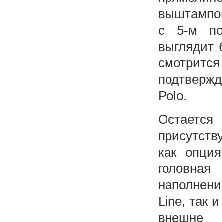
выштампов
с 5-м по
выглядит 
смотрится
подтверж
Polo.
Остаетс
присутств
как опция
головная
наполнени
Line, так
внешне