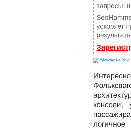
запросы, н
SeoHammer
ускоряет п
результаты
Зарегист
Интересно
Фольксваг
архитект
консоли,
пассажир
логичное