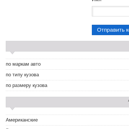
С
а
й
д
по маркам авто
б
а
по типу кузова
р
2
по размеру кузова
Американские