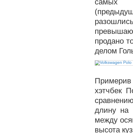
самых п
(предыд
разошлис
превышаю
продано т
делом Гол
Примерив
хэтчбек П
сравнению
длину на 
между ося
высота ку