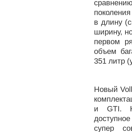
сравнени
поколения
в длину (
ширину, но
первом р
объем баг
351 литр (
Новый Volk
комплектац
и GTI. Н
доступное
супер со