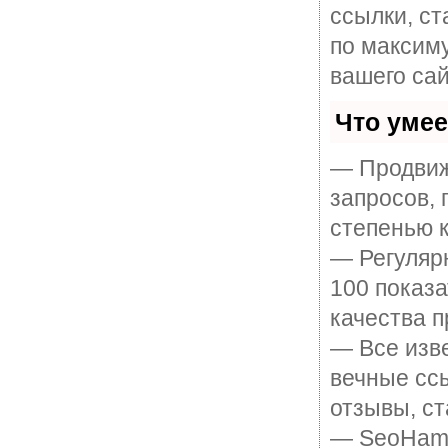
ссылки, ст
по максим
вашего сай
Что уме
— Продвиж
запросов, 
степенью к
— Регулярн
100 показ
качества п
— Все изв
вечные ссы
отзывы, ст
— SeoHamme