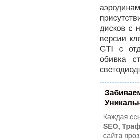
аэродинам
присутст
дисков с 
версии кл
GTI с отд
обивка с
светодиод
Забивае
Уникаль
Каждая ссы
SEO, Траф
сайта про