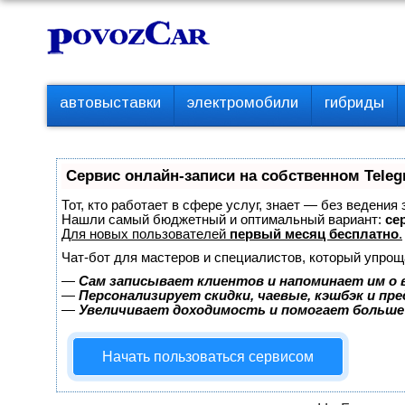
Перейти
К
к
о
контенту
н
т
П
автовыставки
электромобили
гибриды
е
е
р
н
в
т
о
Сервис онлайн-записи на собственном Teleg
е
м
Тот, кто работает в сфере услуг, знает — без ведения
е
Нашли самый бюджетный и оптимальный вариант:
сер
Для новых пользователей
первый месяц бесплатно
.
н
ю
Чат-бот для мастеров и специалистов, который упрощ
—
Сам записывает клиентов и напоминает им о 
—
Персонализирует скидки, чаевые, кэшбэк и пр
—
Увеличивает доходимость и помогает больше
Начать пользоваться сервисом