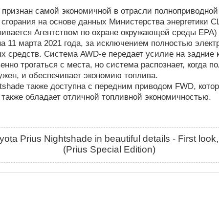
e признан самой экономичной в отрасли полноприводно
 сгорания на основе данных Министерства энергетики С
нивается Агентством по охране окружающей среды EPA)
а 11 марта 2021 года, за исключением полностью элект
х средств. Система AWD-e передает усилие на задние 
енно трогаться с места, но система распознает, когда п
ужен, и обеспечивает экономию топлива.
tshade также доступна с передним приводом FWD, котор
 также обладает отличной топливной экономичностью.
ota Prius Nightshade in beautiful details - First look,
(Prius Special Edition)