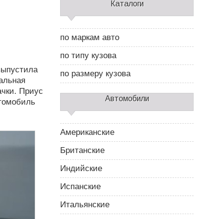
С
Каталоги
а
й
д
по маркам авто
б
а
по типу кузова
р
выпустила
2
по размеру кузова
альная
ачки. Приус
Автомобили
втомобиль
Американские
Британские
Индийские
Испанские
Итальянские