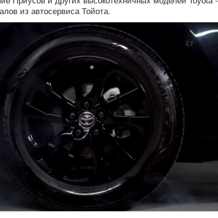
е Приусов и других высокотехничных моделей Toyota -
лов из автосервиса Тойота.