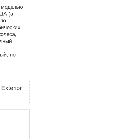
й моделью
ША (а
 по
рических
колеса,
олный
ый, по
 Exterior