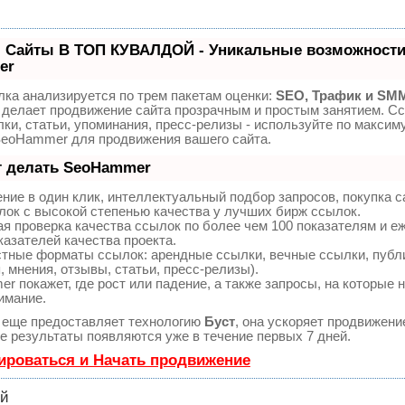
 Сайты В ТОП КУВАЛДОЙ - Уникальные возможности
er
ка анализируется по трем пакетам оценки:
SEO, Трафик и SM
делает продвижение сайта прозрачным и простым занятием. Сс
ки, статьи, упоминания, пресс-релизы - используйте по максим
SeoHammer для продвижения вашего сайта.
т делать SeoHammer
ие в один клик, интеллектуальный подбор запросов, покупка 
ок с высокой степенью качества у лучших бирж ссылок.
я проверка качества ссылок по более чем 100 показателям и 
казателей качества проекта.
тные форматы ссылок: арендные ссылки, вечные ссылки, публ
, мнения, отзывы, статьи, пресс-релизы).
 покажет, где рост или падение, а также запросы, на которые 
имание.
еще предоставляет технологию
Буст
, она ускоряет продвижени
ые результаты появляются уже в течение первых 7 дней.
ироваться и Начать продвижение
ий