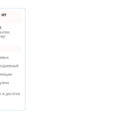
 от
M.
ылки,
уму
самых
ежедневный
икации
нужно
е в десятки