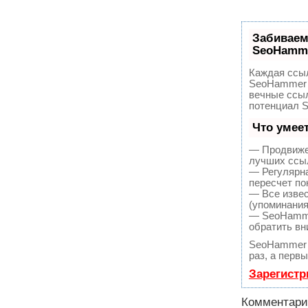
Забиваем
SeoHamm
Каждая ссыл
SeoHammer 
вечные ссыл
потенциал 
Что умее
— Продвижен
лучших ссыл
— Регулярна
пересчет по
— Все извес
(упоминания
— SeoHammer
обратить вн
SeoHammer 
раз, а перв
Зарегистр
Комментар