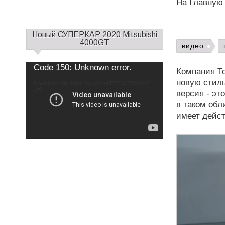
На Главную
С
Новый СУПЕРКАР 2020 Mitsubishi
а
4000GT
видео
й
д
Use
Video
Code 150: Unknown error.
Up/Down
Компания Т
б
Player
Arrow
keys
новую стиль
а
Download File: https://youtu.be/EOTXrE5zOb4?
to
increase
_=1
р
версия - эт
or
decrease
1
в таком обл
volume.
имеет дейс