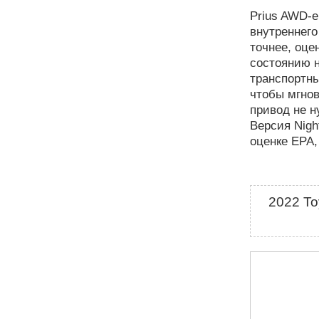
Prius AWD-
внутреннего
точнее, оце
состоянию н
транспортны
чтобы мгнов
привод не н
Версия Nigh
оценке EPA,
2022 Toy