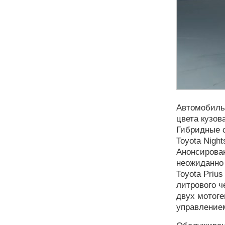
Автомобиль
цвета кузова
Гибридные с
Toyota Night
Анонсирован
неожиданно
Toyota Priu
литрового ч
двух мотог
управление