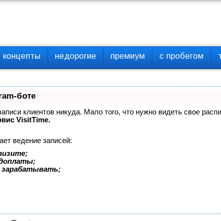
концепты
недорогие
премиум
с пробегом
ram-боте
 записи клиентов никуда. Мало того, что нужно видеть свое расп
вис VisitTime.
ает ведение записей:
визите;
едоплаты;
 зарабатывать;