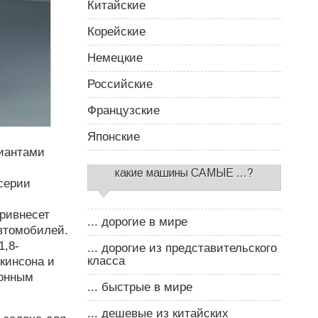
Китайские
Корейские
Немецкие
Российские
Французские
Японские
иантами
какие машины САМЫЕ ...?
серии
привнесет
... дорогие в мире
втомобилей.
1,8-
... дорогие из представительского
класса
кинсона и
ронным
... быстрые в мире
... дешевые из китайских