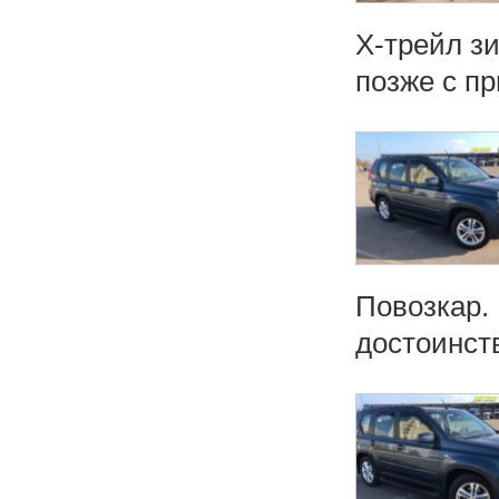
Х-трейл з
позже с п
Повозкар. 
достоинств