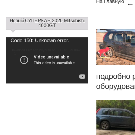
На Главную
← 
С
Новый СУПЕРКАР 2020 Mitsubishi
а
4000GT
й
д
Video
Code 150: Unknown error.
б
Player
а
Download File: https://youtu.be/EOTXrE5zOb4?
_=1
р
1
подробно р
оборудован