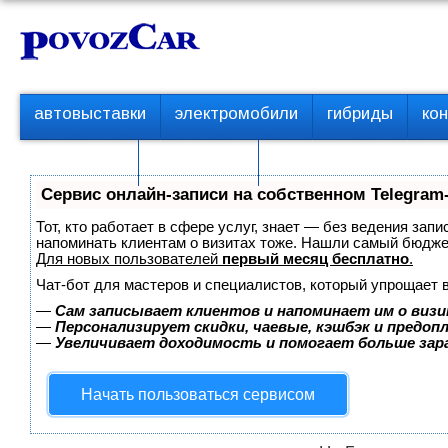
Перейти
К
к
о
контенту
н
т
П
автовыставки
электромобили
гибриды
ко
е
е
р
н
с пробегом
технологии
в
т
о
Сервис онлайн-записи на собственном Telegram
е
м
Тот, кто работает в сфере услуг, знает — без ведения запи
е
напоминать клиентам о визитах тоже. Нашли самый бюдж
Для новых пользователей
первый месяц бесплатно
.
н
ю
Чат-бот для мастеров и специалистов, который упрощает 
—
Сам записывает клиентов и напоминает им о визи
—
Персонализирует скидки, чаевые, кэшбэк и предоп
—
Увеличивает доходимость и помогает больше за
Начать пользоваться сервисом