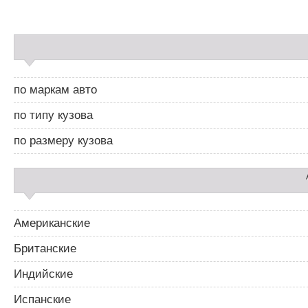
а
в
и
С
г
а
а
й
ц
д
и
по маркам авто
б
я
а
п
по типу кузова
р
о
2
з
по размеру кузова
а
п
и
с
я
м
Американские
Британские
Индийские
Испанские