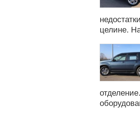
недостатк
целине. На
отделение
оборудован
Н