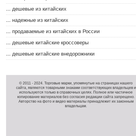
... дешевые из китайских
... надежные из китайских
... продаваемые из китайских в России
... дешевые китайские кроссоверы
... дешевые китайские внедорожники
Д
о
Д
п
о
К
© 2011 -
2024
. Торговые марки, упомянутые на страницах нашего
сайта, являются товарными знаками соответствующих владельцев и
о
п
о
используются только в справочных целях. Полное или частичное
л
о
п
копирование материалов без согласия редакции сайта запрещено.
н
л
и
Авторство на фото и видео материалы принадлежит их законным
владельцам.
и
н
р
т
и
а
е
т
й
л
е
т
ь
л