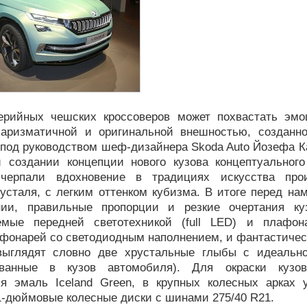
ерийных чешских кроссоверов может похвастать эмо
харизматичной и оригинальной внешностью, созданн
под руководством шеф-дизайнера Skoda Auto Йозефа Ка
и создании концепции нового кузова концептуального
 черпали вдохновение в традициях искусства прои
усталя, с легким оттенком кубизма. В итоге перед на
ии, правильные пропорции и резкие очертания ку
емые передней светотехникой (full LED) и плафо
 фонарей со светодиодным наполнением, и фантастичес
выглядят словно две хрустальные глыбы с идеально
ованные в кузов автомобиля). Для окраски кузов
ся эмаль Iceland Green, в крупных колесных арках 
1-дюймовые колесные диски с шинами 275/40 R21.