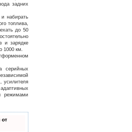
вода задних
к и набирать
ого топлива,
ехать до 50
стоятельно
в и зарядке
о 1000 км.
атформенном
а серийных
независимой
, усилителя
адаптивных
мя режимами
 от