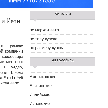
С
Каталоги
а
 и Йети
й
д
по маркам авто
б
а
по типу кузова
р
 в рамках
2
по размеру кузова
кой компании
 кроссовера
Автомобили
ми местного
о и видео,
дели Шкода
Американские
 Skoda Yeti
тысяч евро.
Британские
Индийские
Испанские