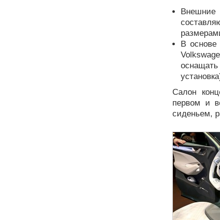
Внешние 
составля
размерами
В основе
Volkswag
оснащать
установка
Салон конц
первом и в
сиденьем, р