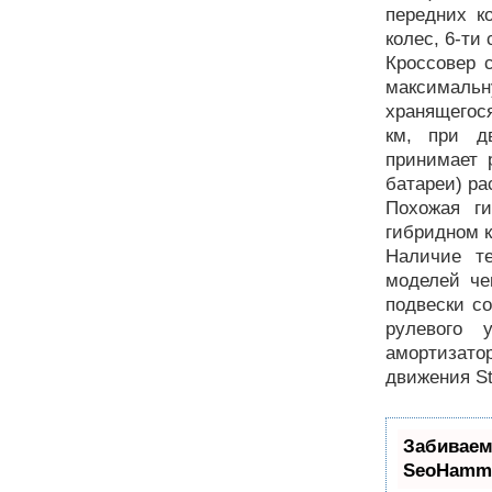
передних к
колес, 6-ти
Кроссовер с
максимальну
хранящегос
км, при д
принимает 
батареи) ра
Похожая ги
гибридном 
Наличие т
моделей че
подвески с
рулевого 
амортизато
движения Sta
Забиваем
SeoHamm