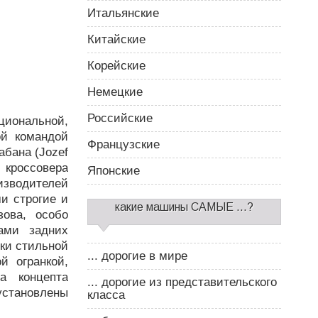
Итальянские
Китайские
Корейские
Немецкие
Российские
циональной,
ой командой
Французские
бана (Jozef
 кроссовера
Японские
зводителей
ми строгие и
какие машины САМЫЕ ...?
зова, особо
нами задних
ки стильной
... дорогие в мире
й огранкой,
а концепта
... дорогие из представительского
установлены
класса