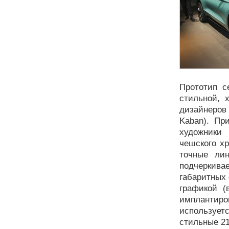
Прототип с
стильной, 
дизайнеров 
Kaban). Пр
художники
чешского хр
точные лин
подчеркива
габаритных
графикой (
имплантир
использует
стильные 2