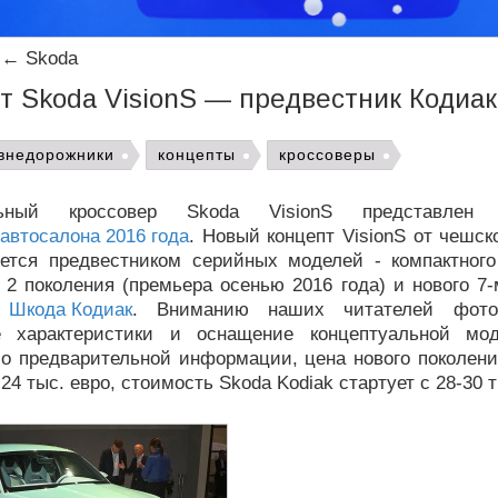
←
Skoda
т Skoda VisionS — предвестник Кодиак
внедорожники
концепты
кроссоверы
альный кроссовер Skoda VisionS представлен
автосалона 2016 года
. Новый концепт VisionS от чешс
ется предвестником серийных моделей - компактного
2 поколения (премьера осенью 2016 года) и нового 7-
а
Шкода Кодиак
. Вниманию наших читателей фот
ие характеристики и оснащение концептуальной мо
о предварительной информации, цена нового поколения
 24 тыс. евро, стоимость Skoda Kodiak стартует с 28-30 