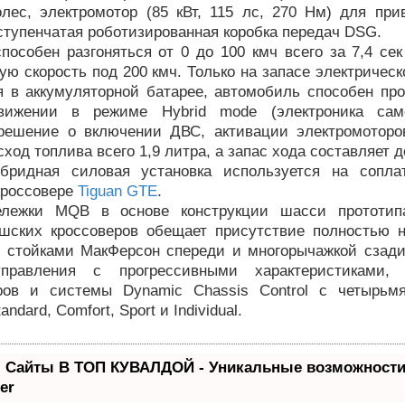
олес, электромотор (85 кВт, 115 лс, 270 Нм) для при
 ступенчатая роботизированная коробка передач DSG.
пособен разгоняться от 0 до 100 кмч всего за 7,4 се
ю скорость под 200 кмч. Только на запасе электрическ
я в аккумуляторной батарее, автомобиль способен про
вижении в режиме Hybrid mode (электроника само
решение о включении ДВС, активации электромоторо
сход топлива всего 1,9 литра, а запас хода составляет д
бридная силовая установка используется на сопл
кроссовере
Tiguan GTE
.
ележки MQB в основе конструкции шасси прототип
шских кроссоверов обещает присутствие полностью 
о стойками МакФерсон спереди и многорычажкой сзади
управления с прогрессивными характеристиками, 
ров и системы Dynamic Chassis Control с четырь
ndard, Comfort, Sport и Individual.
 Сайты В ТОП КУВАЛДОЙ - Уникальные возможности
er