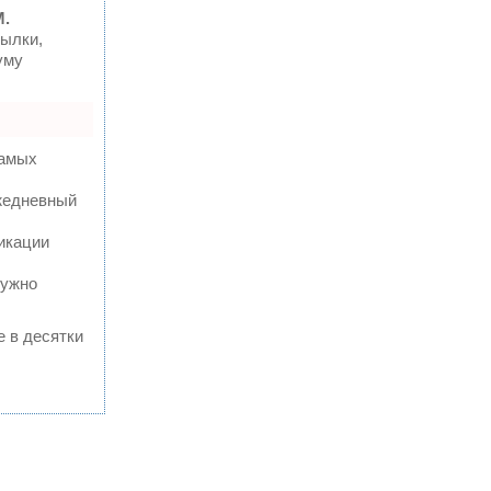
M.
ылки,
уму
самых
ежедневный
икации
нужно
е в десятки