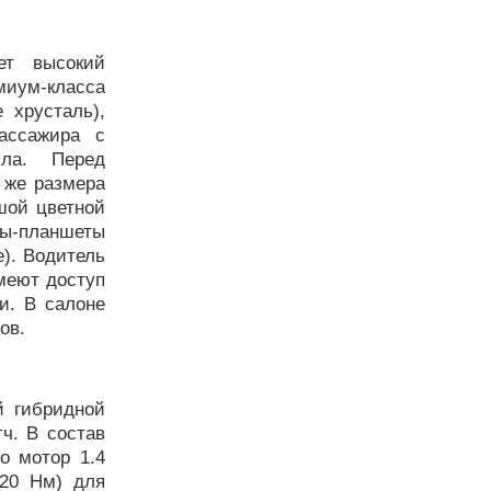
ет высокий
иум-класса
 хрусталь),
ассажира с
сла. Перед
 же размера
шой цветной
-планшеты
). Водитель
меют доступ
и. В салоне
ов.
й гибридной
ч. В состав
о мотор 1.4
220 Нм) для