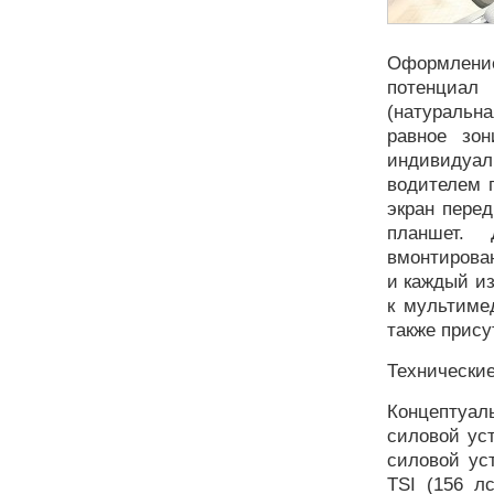
Оформлени
потенциал
(натуральн
равное зо
индивидуа
водителем 
экран пере
планшет. 
вмонтирова
и каждый и
к мультиме
также прису
Технические
Концептуал
силовой уст
силовой ус
TSI (156 л