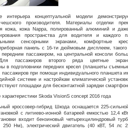
е интерьера концептуальной модели демонстриру
 чешского производителя. Материалы отделки прем
ая кожа, кожа Nappa, полированный алюминий и даже
нирования пространства для водителя и каждого п
льными сенсорными экранами, комфортные кре
приборная панель с 16-ти дюймовым дисплеем, такого
д передним пассажиром, на центральной консоли боль
Для пассажиров второго ряда цветные экраны
ны в подголовники передних кресел (планшеты съемные
з пассажиров при помощи индивидуального планшета и
дийной системе и настройкам климатической установк
тствуют площадки для бесконтактной зарядки смартфон
 характеристики Skoda VisionS concept 2016 года
ьный кроссовер-гибрид Шкода оснащается 225-сильно
ановкой с литиево-ионной батареей емкостью 12,4 кВт
тановки входит бензиновый четырехцилиндровый турб
с 250 Нм), электрический двигатель (40 кВТ, 54 лс 