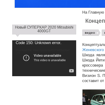
На Главную
Концеп
С
Новый СУПЕРКАР 2020 Mitsubishi
а
4000GT
видео
й
д
Use
Video
Code 150: Unknown error.
Up/Down
Концепту
б
Player
Arrow
keys
Женевского 
а
Download File: https://youtu.be/EOTXrE5zOb4?
to
increase
_=1
р
Шкода явля
or
decrease
1
Шкода Йети 
volume.
кроссовер
техническ
Визион S. П
составит от