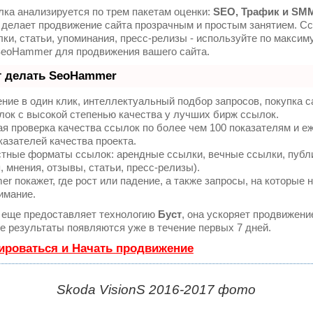
ка анализируется по трем пакетам оценки:
SEO, Трафик и SM
делает продвижение сайта прозрачным и простым занятием. Сс
ки, статьи, упоминания, пресс-релизы - используйте по максим
SeoHammer для продвижения вашего сайта.
т делать SeoHammer
ие в один клик, интеллектуальный подбор запросов, покупка 
ок с высокой степенью качества у лучших бирж ссылок.
я проверка качества ссылок по более чем 100 показателям и 
казателей качества проекта.
тные форматы ссылок: арендные ссылки, вечные ссылки, публ
, мнения, отзывы, статьи, пресс-релизы).
 покажет, где рост или падение, а также запросы, на которые 
имание.
еще предоставляет технологию
Буст
, она ускоряет продвижени
ые результаты появляются уже в течение первых 7 дней.
ироваться и Начать продвижение
Skoda VisionS 2016-2017 фото