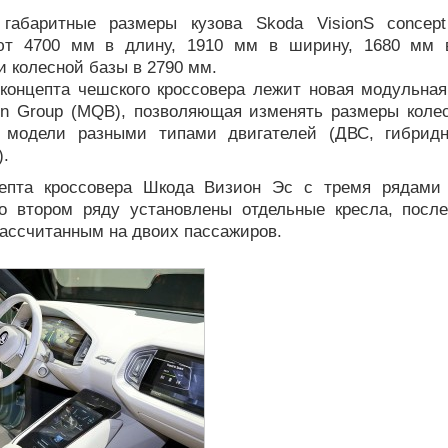
габаритные размеры кузова Skoda VisionS concept
ют 4700 мм в длину, 1910 мм в ширину, 1680 мм в
 колесной базы в 2790 мм.
 концепта чешского кроссовера лежит новая модульна
en Group (MQB), позволяющая изменять размеры коле
 модели разными типами двигателей (ДВС, гибридн
).
епта кроссовера Шкода Визион Эс с тремя рядами
о втором ряду установлены отдельные кресла, посл
ассчитанным на двоих пассажиров.