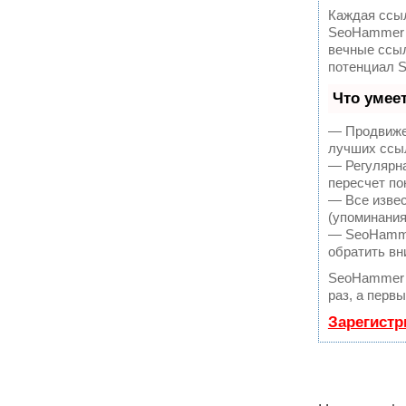
Каждая ссыл
SeoHammer 
вечные ссыл
потенциал 
Что умее
— Продвижен
лучших ссыл
— Регулярна
пересчет по
— Все извес
(упоминания
— SeoHammer
обратить вн
SeoHammer 
раз, а перв
Зарегистр