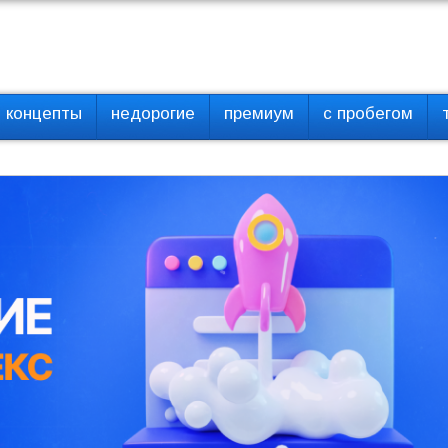
концепты
недорогие
премиум
с пробегом