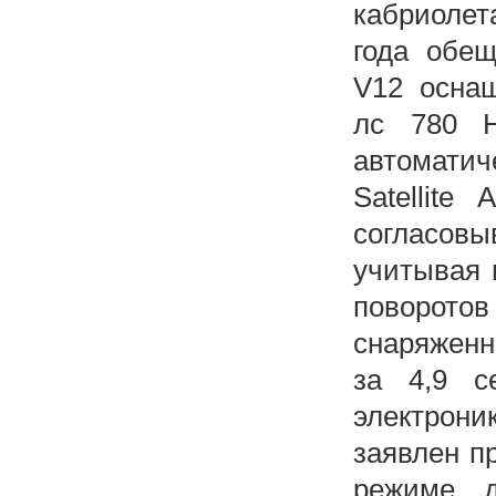
кабриолет
года обещ
V12 оснащ
лс 780 
автоматич
Satellite
согласовы
учитывая 
поворото
снаряженно
за 4,9 с
электрони
заявлен п
режиме д