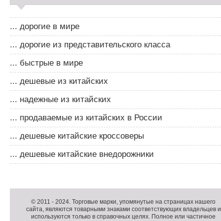
... дорогие в мире
... дорогие из представительского класса
... быстрые в мире
... дешевые из китайских
... надежные из китайских
... продаваемые из китайских в России
... дешевые китайские кроссоверы
... дешевые китайские внедорожники
Д
о
Д
п
о
К
© 2011 -
2024
. Торговые марки, упомянутые на страницах нашего
сайта, являются товарными знаками соответствующих владельцев и
о
п
о
используются только в справочных целях. Полное или частичное