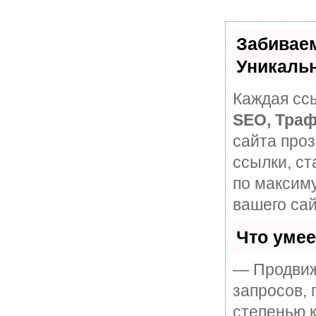
Забивае
Уникаль
Каждая ссы
SEO, Траф
сайта про
ссылки, ст
по максим
вашего сай
Что уме
— Продвиж
запросов, 
степенью к