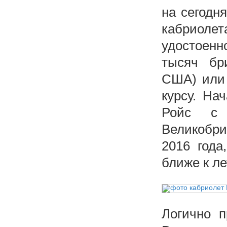
на сегодн
кабриол
удостоенн
тысяч бр
США) или 
курсу. На
Ройс с 
Великобри
2016 года
ближе к ле
Логично п