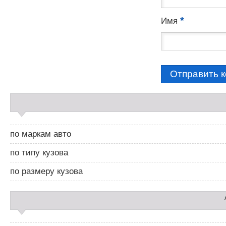
*
Имя
С
а
й
д
по маркам авто
б
а
по типу кузова
р
2
по размеру кузова