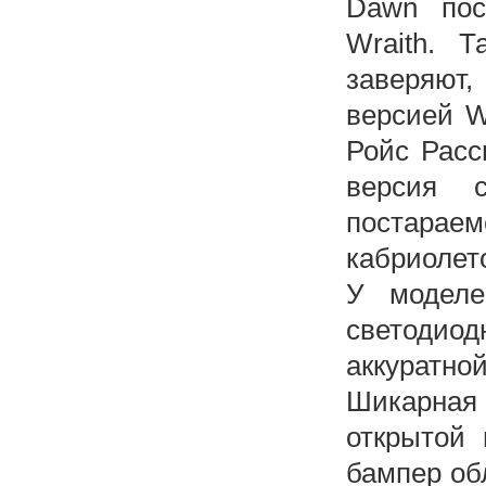
Dawn пос
Wraith. 
заверяют,
версией W
Ройс Расс
версия 
постараем
кабриолето
У моделе
светодио
аккуратн
Шикарная
открытой 
бампер об