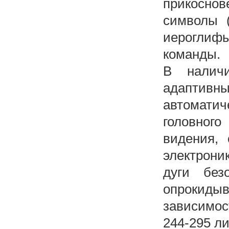
прикоснов
символы (
иероглифы
команды.
В налич
адаптив
автомати
головного
видения, 
электрони
дуги без
опрокидыв
зависимос
244-295 ли