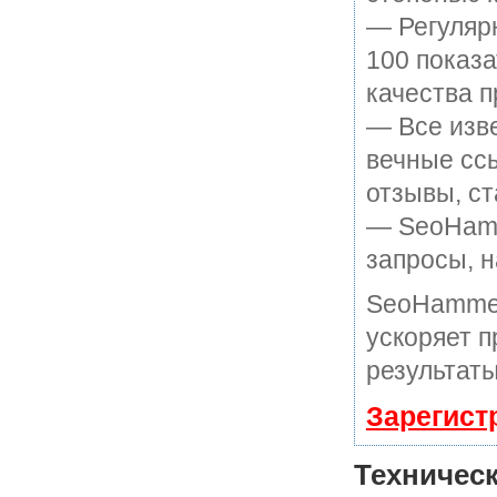
— Регулярн
100 показ
качества п
— Все изв
вечные ссы
отзывы, ст
— SeoHamme
запросы, н
SeoHammer
ускоряет п
результаты
Зарегист
Техничес