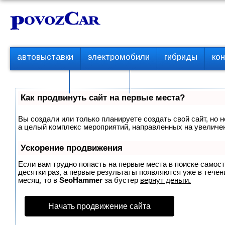
Перейти
К
к
о
контенту
н
т
П
автовыставки
электромобили
гибриды
ко
е
е
р
н
с пробегом
технологии
в
т
о
Как продвинуть сайт на первые места?
е
м
Вы создали или только планируете создать свой сайт, но н
е
а целый комплекс мероприятий, направленных на увеличен
н
ю
Ускорение продвижения
Если вам трудно попасть на первые места в поиске самос
десятки раз, а первые результаты появляются уже в течени
месяц, то в
SeoHammer
за бустер
вернут деньги.
Начать продвижение сайта