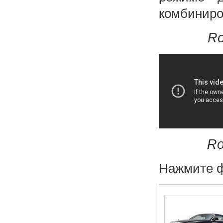
комбиниро
Ro
Ro
Нажмите ф