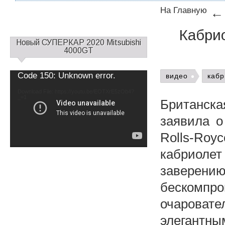
На Главную
Кабрио
С
Новый СУПЕРКАР 2020 Mitsubishi
а
4000GT
й
д
Video
Code 150: Unknown error.
видео
кабр
б
Player
а
Download File: https://youtu.be/EOTXrE5zOb4?
_=1
р
Британск
1
заявила о
Rolls-Roy
кабриоле
заверен
бескомпр
очаровате
элегантны