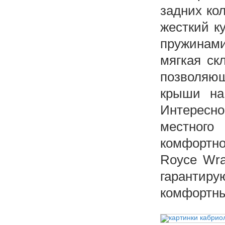
задних ко
жесткий к
пружинами
мягкая ск
позволяющ
крыши на
Интересно
местного
комфортно 
Royce Wra
гарантир
комфортны