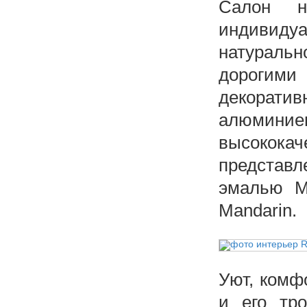
Салон н
индивид
натураль
дорогим
декорати
алюмини
высокок
представ
эмалью Mi
Mandarin.
Уют, комф
и его тро