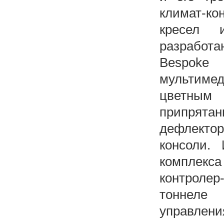
климат-ко
кресел 
разработ
Bespok
мультим
цветным
припрятан
дефлектор
консоли. 
комплекса
контроле
тоннеле
управлени