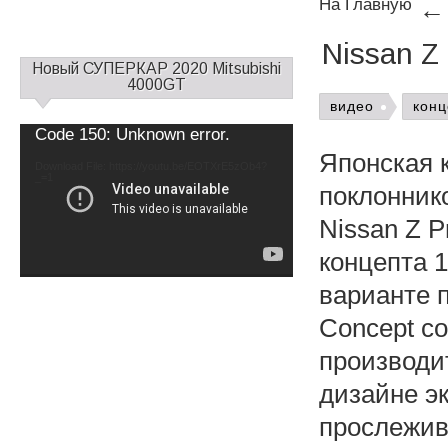
На Главную
Nissan Z
С
Новый СУПЕРКАР 2020 Mitsubishi
а
4000GT
й
видео
конц
д
Video
Code 150: Unknown error.
б
Player
Японская 
а
Download File: https://youtu.be/EOTXrE5zOb4?
_=1
р
поклонник
1
Nissan Z P
концепта 1
варианте п
Concept с
производи
дизайне эк
прослежив