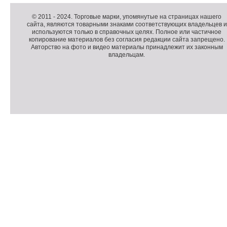
о
Д
п
о
К
© 2011 -
2024
. Торговые марки, упомянутые на страницах нашего
сайта, являются товарными знаками соответствующих владельцев и
о
п
о
используются только в справочных целях. Полное или частичное
л
о
п
копирование материалов без согласия редакции сайта запрещено.
н
л
и
Авторство на фото и видео материалы принадлежит их законным
владельцам.
и
н
р
т
и
а
е
т
й
л
е
т
ь
л
н
ь
о
н
е
а
П
м
я
о
С
е
и
д
ч
н
н
в
е
ю
ф
а
т
о
л
ч
р
и
м
к
а
и
ц