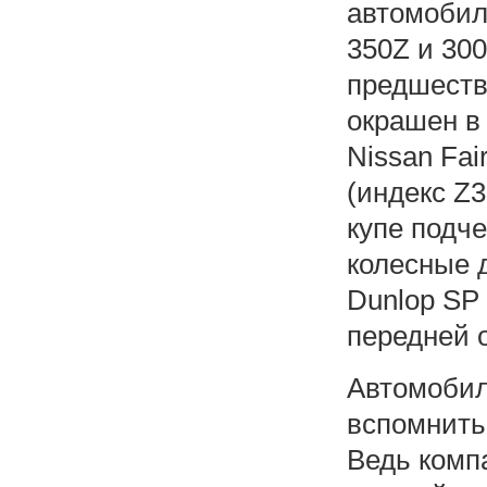
автомобиля
350Z и 30
предшеств
окрашен в
Nissan Fai
(индекс Z3
купе подч
колесные 
Dunlop SP
передней о
Автомобил
вспомнить
Ведь компа