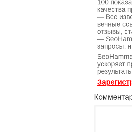
100 показ
качества п
— Все изв
вечные ссы
отзывы, ст
— SeoHamme
запросы, н
SeoHammer
ускоряет п
результаты
Зарегист
Коммента