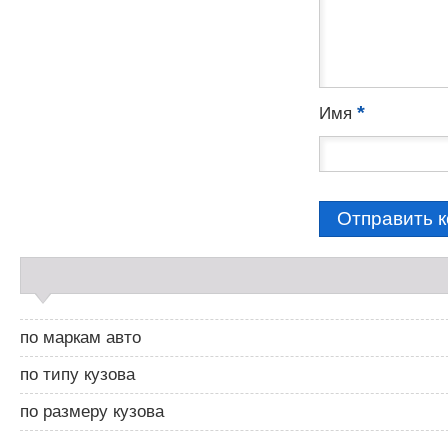
*
Имя
С
а
й
д
по маркам авто
б
а
по типу кузова
р
2
по размеру кузова