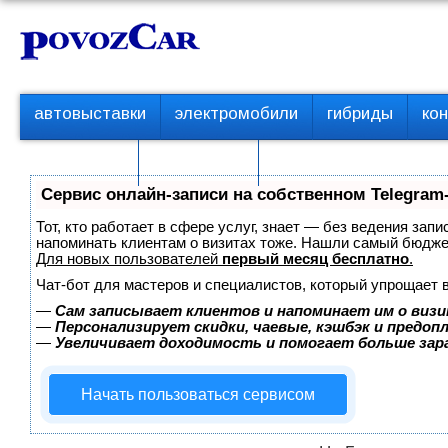
Перейти
К
к
о
контенту
н
т
П
автовыставки
электромобили
гибриды
ко
е
е
р
н
с пробегом
технологии
в
т
о
Сервис онлайн-записи на собственном Telegram
е
м
Тот, кто работает в сфере услуг, знает — без ведения запи
е
напоминать клиентам о визитах тоже. Нашли самый бюдж
Для новых пользователей
первый месяц бесплатно
.
н
ю
Чат-бот для мастеров и специалистов, который упрощает 
—
Сам записывает клиентов и напоминает им о визи
—
Персонализирует скидки, чаевые, кэшбэк и предоп
—
Увеличивает доходимость и помогает больше за
Начать пользоваться сервисом