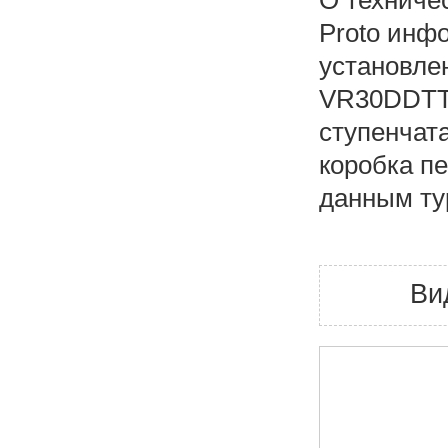
О техничес
Proto инф
установле
VR30DDTT 
ступенчата
коробка пе
данным ту
Ви